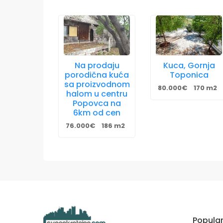
Na prodaju
Kuca, Gornja
porodična kuća
Toponica
sa proizvodnom
80.000€
170 m2
halom u centru
Popovca na
6km od cen
76.000€
186 m2
Popula