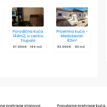
Porodična kuća
Prizemna kuća -
144m2, u centru
Medoševac
Trupala
83m²
87.000€
144 m2
93.000€
83 m2
rne pretrage stanova
Popularne pretrage kuća