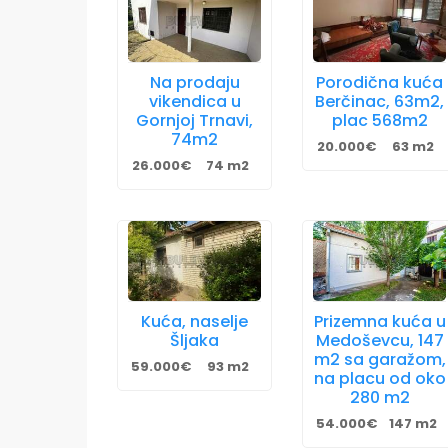
Na prodaju
Porodična kuća
vikendica u
Berčinac, 63m2,
Gornjoj Trnavi,
plac 568m2
74m2
20.000€
63 m2
26.000€
74 m2
Kuća, naselje
Prizemna kuća u
Šljaka
Medoševcu, 147
m2 sa garažom,
59.000€
93 m2
na placu od oko
280 m2
54.000€
147 m2