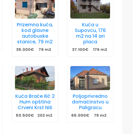
Prizemna kuća,
Kuća u
kod glavne
Supovcu, 176
autobuske
m2 na 14 ari
stanice, 79 m2
placa
35.000€
79 m2
37.100€
176 m2
Kuća Braće Ilić 2
Poljoprivredno
Hum opština
domaćinstvo u
Crveni Krst Niš
Paligracu
50.500€
202 m2
65.000€
75 m2