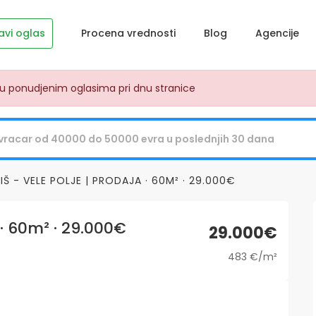
avi oglas
Procena vrednosti
Blog
Agencije
dju ponudjenim oglasima pri dnu stranice
IŠ - VELE POLJE | PRODAJA · 60M² · 29.000€
 · 60m² · 29.000€
29.000€
483 €/m²