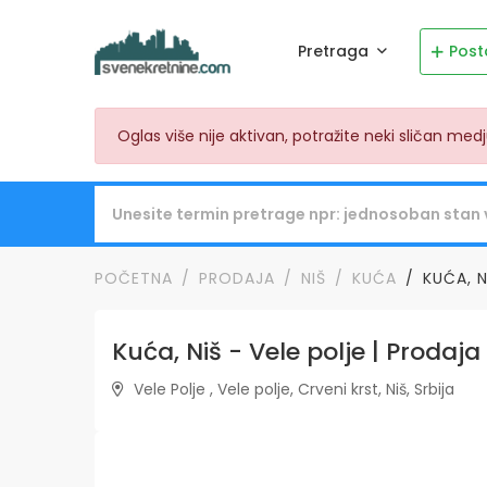
Pretraga
Post
Oglas više nije aktivan, potražite neki sličan me
POČETNA
PRODAJA
NIŠ
KUĆA
KUĆA, N
Kuća, Niš - Vele polje | Prodaja
Vele Polje , Vele polje, Crveni krst, Niš, Srbija