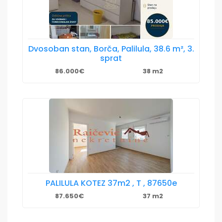
Dvosoban stan, Borča, Palilula, 38.6 m², 3.
sprat
86.000€
38 m2
PALILULA KOTEZ 37m2 , T , 87650e
87.650€
37 m2