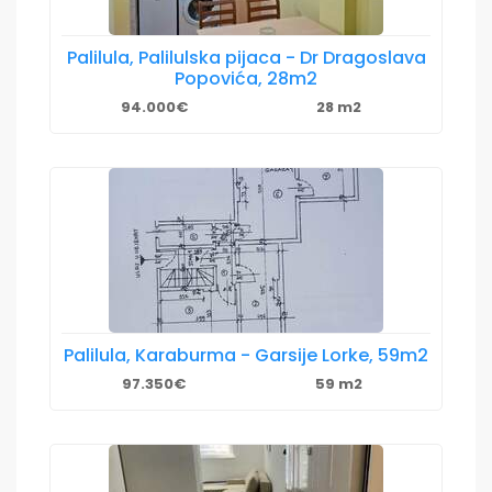
Palilula, Palilulska pijaca - Dr Dragoslava
Popovića, 28m2
94.000€
28 m2
Palilula, Karaburma - Garsije Lorke, 59m2
97.350€
59 m2