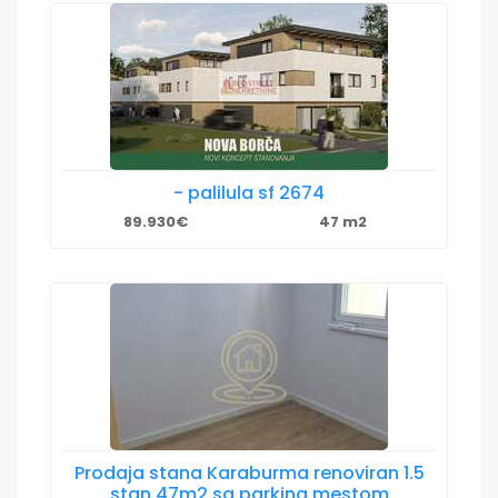
- palilula sf 2674
89.930€
47 m2
Prodaja stana Karaburma renoviran 1.5
stan 47m2 sa parking mestom