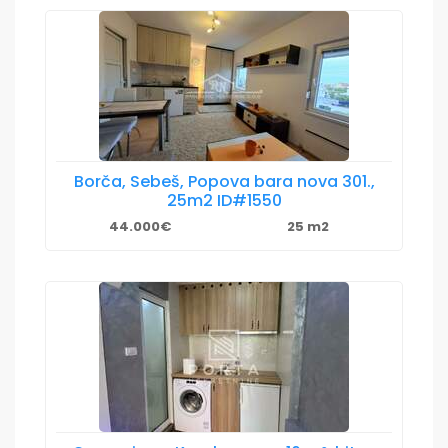
Borča, Sebeš, Popova bara nova 301.,
25m2 ID#1550
44.000€
25 m2