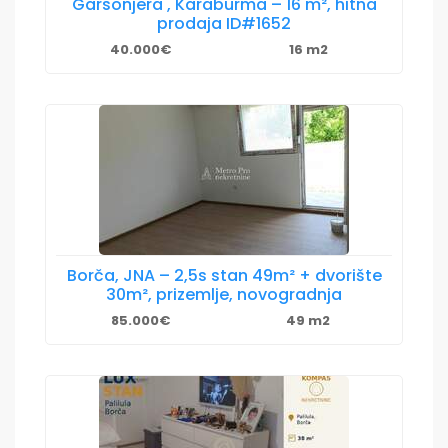
Garsonjera , Karaburma – 16 m², hitna
prodaja ID#1652
40.000€
16 m2
Borča, JNA – 2,5s stan 49m² + dvorište
30m², prizemlje, novogradnja
85.000€
49 m2