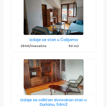
Izdaje se stan u Čalijama
250€/mesečno
50 m2
Izdaje se odličan dvosoban stan u
Durlanu, 54m2