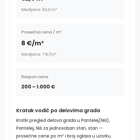
Medijana: 50,0 m²
Prosečna cena / m²
8 €/m²
Medijana: 7 €/m²
Raspon cena
200 – 1.000 €
Kratak vodič po delovima grada
Kratki pregled delova grada u Pantelej(Niš),
Pantelej, Niš za jednosoban stan, stan —
prosečne cene po m² i broj oglasa u uzorku.