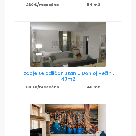
280€/mesečno
54 m2
Izdaje se odličan stan u Donjoj Vežini,
40m2
300€/mesečno
40 m2