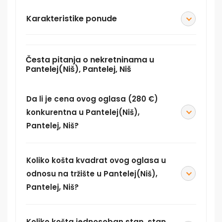
Karakteristike ponude
Česta pitanja o nekretninama u
Pantelej(Niš), Pantelej, Niš
Da li je cena ovog oglasa (280 €)
konkurentna u Pantelej(Niš),
Pantelej, Niš?
Koliko košta kvadrat ovog oglasa u
odnosu na tržište u Pantelej(Niš),
Pantelej, Niš?
Koliko košta jednosoban stan, stan