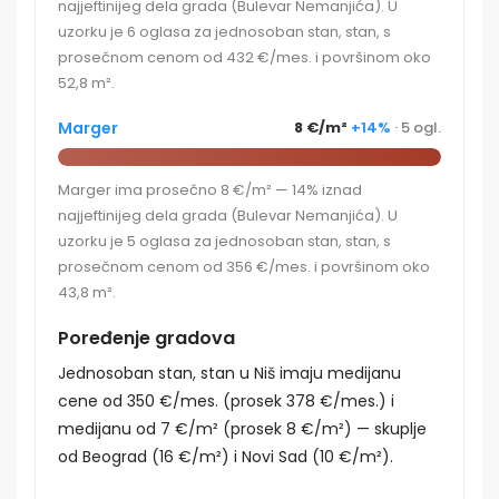
najjeftinijeg dela grada (Bulevar Nemanjića). U
uzorku je 6 oglasa za jednosoban stan, stan, s
prosečnom cenom od 432 €/mes. i površinom oko
52,8 m².
Marger
8 €/m²
+14%
· 5 ogl.
Marger ima prosečno 8 €/m² — 14% iznad
najjeftinijeg dela grada (Bulevar Nemanjića). U
uzorku je 5 oglasa za jednosoban stan, stan, s
prosečnom cenom od 356 €/mes. i površinom oko
43,8 m².
Poređenje gradova
Jednosoban stan, stan u Niš imaju medijanu
cene od 350 €/mes. (prosek 378 €/mes.) i
medijanu od 7 €/m² (prosek 8 €/m²) — skuplje
od Beograd (16 €/m²) i Novi Sad (10 €/m²).