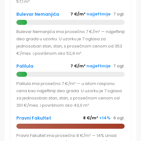
57,1 m².
Bulevar Nemanjića
7 €/m²
najjeftinije
· 7 ogl.
Bulevar Nemanjića ima prosečno 7 €/m² — najjeftiniji
deo grada u uzorku. U uzorku je 7 oglasa za
jednosoban stan, stan, s prosečnom cenom od 353
€/mes. i površinom oko 52,9 m².
Palilula
7 €/m²
najjeftinije
· 7 ogl.
Palilula ima prosečno 7 €/m² — u istom rasponu
cena kao najjeftiniji deo grada. U uzorku je 7 oglasa
za jednosoban stan, stan, s prosečnom cenom od
301 €/mes. i površinom oko 43,0 m².
Pravni Fakultet
8 €/m²
+14%
· 6 ogl.
Pravni Fakultet ima prosečno 8 €/m² — 14% iznad