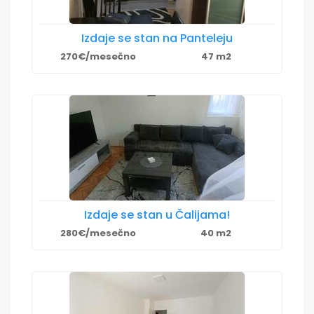
Izdaje se stan na Panteleju
270€/mesečno
47 m2
Izdaje se stan u Čalijama!
280€/mesečno
40 m2