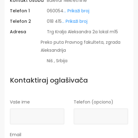
Kontakt osoba
Bulevar Nekretnine
Telefon 1
060054
... Prikaži broj
Telefon 2
018 415
... Prikaži broj
Adresa
Trg Kralja Aleksandra 2a lokal m15
Preko puta Pravnog fakulteta, zgrada
Aleksandrija
Niš , Srbija
Kontaktiraj oglašivača
Vaše ime
Telefon (opciono)
Email