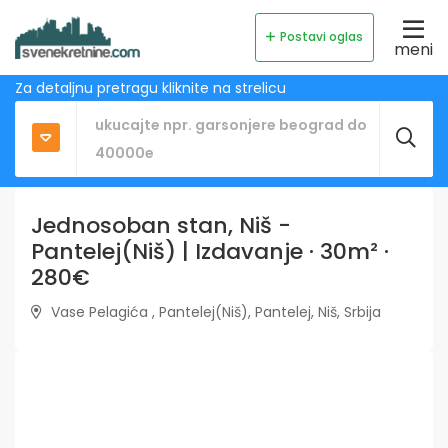
Postavi oglas
meni
Za detaljnu pretragu kliknite na strelicu
Jednosoban stan, Niš -
Pantelej(Niš) | Izdavanje · 30m² ·
280€
Vase Pelagića , Pantelej(Niš), Pantelej, Niš, Srbija