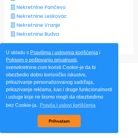
Nekretnine Pančevo
Nekretnine Leskovac
Nekretnine Vranje
Nekretnine Budva
U skladu s
Pravilima i uslovima korišćenja
i
Polisom o poštovanju privatnosti
,
svenekretnine.com koristi Cookie-je da bi
obezbedio dobro korisničko iskustvo,
prikazivanje personalizovanog sadržaja,
prikazivanje reklama, kao i druge funkcionalnosti
i usluge koje ne bismo mogli da obezbedimo
Sve Nekretnine
bez Cookie-ja.
Pravila i uslovi korišćenja
contact@svenekretnine.com
Prihvatam
www.svenekretnine.com