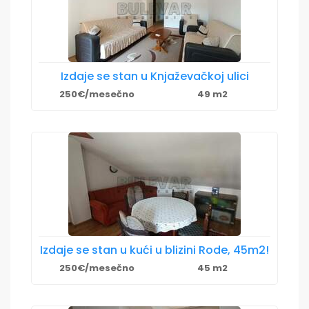
Izdaje se stan u Knjaževačkoj ulici
250€/mesečno
49 m2
Izdaje se stan u kući u blizini Rode, 45m2!
250€/mesečno
45 m2