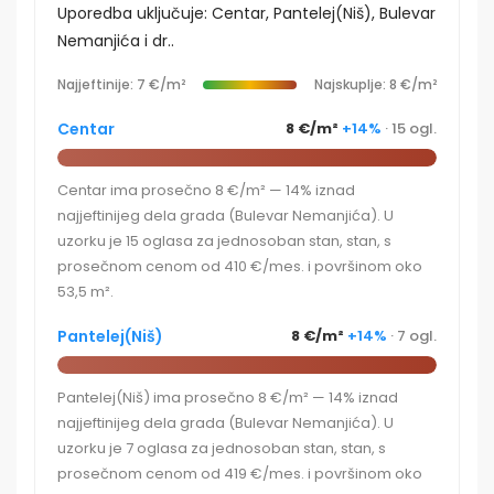
Uporedba uključuje: Centar, Pantelej(Niš), Bulevar
Nemanjića i dr..
Najjeftinije: 7 €/m²
Najskuplje: 8 €/m²
Centar
8 €/m²
+14%
· 15 ogl.
Centar ima prosečno 8 €/m² — 14% iznad
najjeftinijeg dela grada (Bulevar Nemanjića). U
uzorku je 15 oglasa za jednosoban stan, stan, s
prosečnom cenom od 410 €/mes. i površinom oko
53,5 m².
Pantelej(Niš)
8 €/m²
+14%
· 7 ogl.
Pantelej(Niš) ima prosečno 8 €/m² — 14% iznad
najjeftinijeg dela grada (Bulevar Nemanjića). U
uzorku je 7 oglasa za jednosoban stan, stan, s
prosečnom cenom od 419 €/mes. i površinom oko