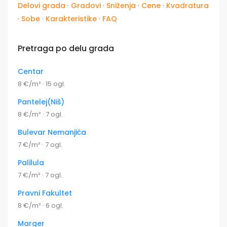
Delovi grada
·
Gradovi
·
Sniženja
·
Cene
·
Kvadratura
·
Sobe
·
Karakteristike
·
FAQ
Pretraga po delu grada
Centar
8 €/m² · 15 ogl.
Pantelej(Niš)
8 €/m² · 7 ogl.
Bulevar Nemanjića
7 €/m² · 7 ogl.
Palilula
7 €/m² · 7 ogl.
Pravni Fakultet
8 €/m² · 6 ogl.
Marger