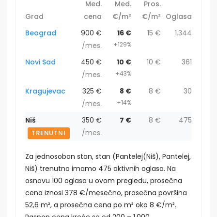
Med.
Med.
Pros.
Grad
cena
€/m²
€/m²
Oglasa
Beograd
900 €
16 €
15 €
1.344
+129%
/mes.
Novi Sad
450 €
10 €
10 €
361
+43%
/mes.
Kragujevac
325 €
8 €
8 €
30
+14%
/mes.
Niš
350 €
7 €
8 €
475
/mes.
TRENUTNI
Za jednosoban stan, stan (Pantelej(Niš), Pantelej,
Niš) trenutno imamo 475 aktivnih oglasa. Na
osnovu 100 oglasa u ovom pregledu, prosečna
cena iznosi 378 €/mesečno, prosečna površina
52,6 m², a prosečna cena po m² oko 8 €/m².
Raspon cena kreće se od 200 – 1.000