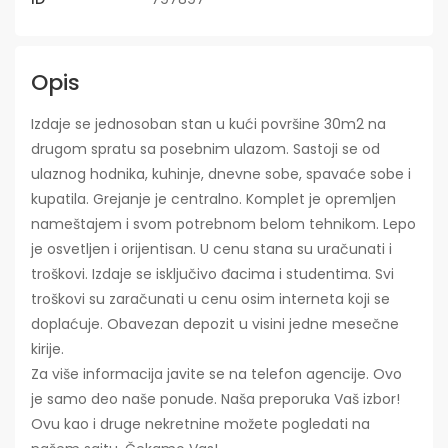
Opis
Izdaje se jednosoban stan u kući površine 30m2 na
drugom spratu sa posebnim ulazom. Sastoji se od
ulaznog hodnika, kuhinje, dnevne sobe, spavaće sobe i
kupatila. Grejanje je centralno. Komplet je opremljen
nameštajem i svom potrebnom belom tehnikom. Lepo
je osvetljen i orijentisan. U cenu stana su uračunati i
troškovi. Izdaje se isključivo đacima i studentima. Svi
troškovi su zaračunati u cenu osim interneta koji se
doplaćuje. Obavezan depozit u visini jedne mesečne
kirije.
Za više informacija javite se na telefon agencije. Ovo
je samo deo naše ponude. Naša preporuka Vaš izbor!
Ovu kao i druge nekretnine možete pogledati na