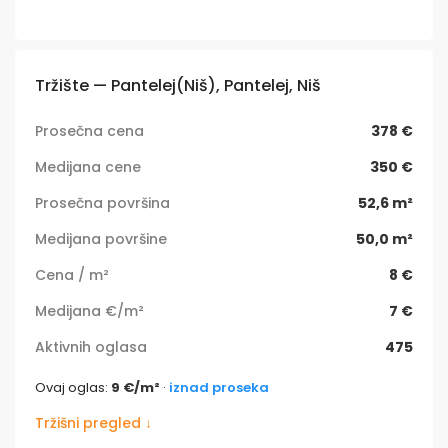
Tržište — Pantelej(Niš), Pantelej, Niš
Prosečna cena
378 €
Medijana cene
350 €
Prosečna površina
52,6 m²
Medijana površine
50,0 m²
Cena / m²
8 €
Medijana €/m²
7 €
Aktivnih oglasa
475
Ovaj oglas:
9 €/m²
·
iznad proseka
Tržišni pregled ↓