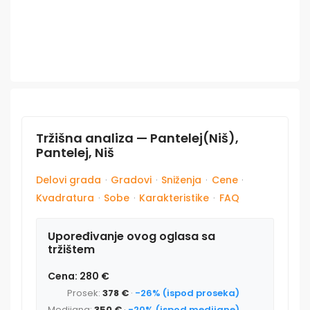
Tržišna analiza — Pantelej(Niš),
Pantelej, Niš
Delovi grada
·
Gradovi
·
Sniženja
·
Cene
·
Kvadratura
·
Sobe
·
Karakteristike
·
FAQ
Upoređivanje ovog oglasa sa
tržištem
Cena: 280 €
Prosek:
378 €
·
-26% (ispod proseka)
Medijana:
350 €
·
-20% (ispod medijane)