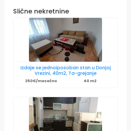
Slične nekretnine
Izdaje se jednoiposoban stan u Donjoj
Vrezini, 40m2, Ta-grejanje
250€/mesečno
40 m2