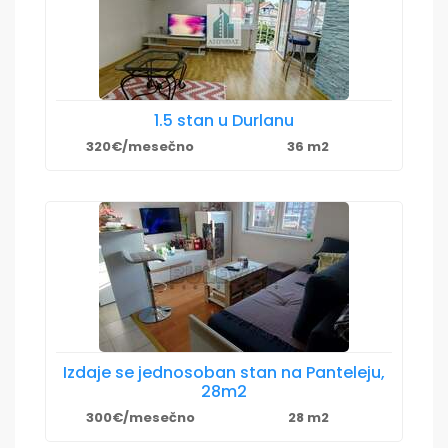
1.5 stan u Durlanu
320€/mesečno
36 m2
Izdaje se jednosoban stan na Panteleju,
28m2
300€/mesečno
28 m2