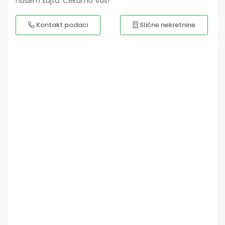
našem sajtu. Čekamo Vas!
Kontakt podaci
Slične nekretnine