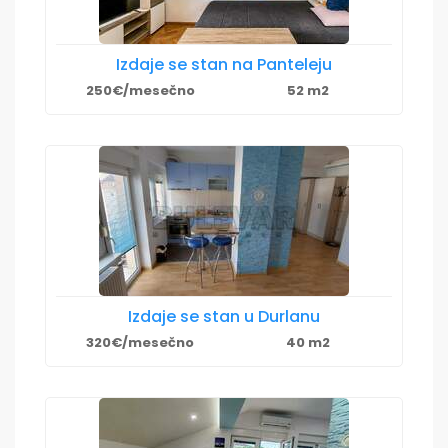
Izdaje se stan na Panteleju
250€/mesečno
52 m2
Izdaje se stan u Durlanu
320€/mesečno
40 m2