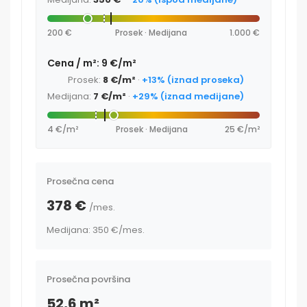
200 €
Prosek · Medijana
1.000 €
Cena / m²: 9 €/m²
Prosek:
8 €/m²
·
+13% (iznad proseka)
Medijana:
7 €/m²
·
+29% (iznad medijane)
4 €/m²
Prosek · Medijana
25 €/m²
Prosečna cena
378 €
/mes.
Medijana: 350 €
/mes.
Prosečna površina
52,6 m²