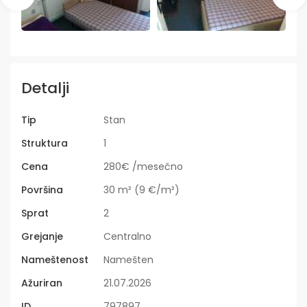
Detalji
Tip
Stan
Struktura
1
Cena
280€ /mesečno
Površina
30 m² (9 €/m²)
Sprat
2
Grejanje
Centralno
Nameštenost
Namešten
Ažuriran
21.07.2026
ID
797897