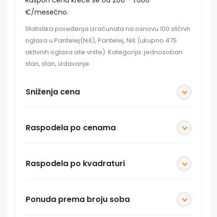
€/mesečno.
Statistika poređenja izračunata na osnovu 100 sličnih
oglasa u Pantelej(Niš), Pantelej, Niš (ukupno 475
aktivnih oglasa iste vrste). Kategorija: jednosoban
stan, stan, izdavanje.
Sniženja cena
Raspodela po cenama
Raspodela po kvadraturi
Ponuda prema broju soba