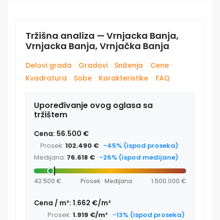
Tržišna analiza — Vrnjacka Banja,
Vrnjacka Banja, Vrnjačka Banja
Delovi grada
·
Gradovi
·
Sniženja
·
Cene
·
Kvadratura
·
Sobe
·
Karakteristike
·
FAQ
Upoređivanje ovog oglasa sa
tržištem
Cena: 56.500 €
Prosek:
102.490 €
·
-45% (ispod proseka)
Medijana:
76.618 €
·
-26% (ispod medijane)
42.500 €
Prosek · Medijana
1.500.000 €
Cena / m²: 1.662 €/m²
Prosek:
1.919 €/m²
·
-13% (ispod proseka)