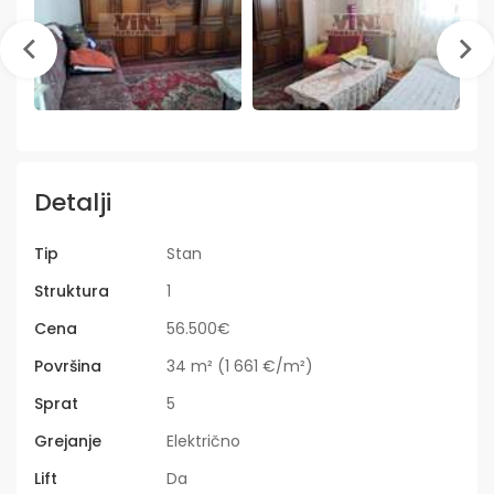
Detalji
Tip
Stan
Struktura
1
Cena
56.500€
Površina
34 m² (1 661 €/m²)
Sprat
5
Grejanje
Električno
Lift
Da