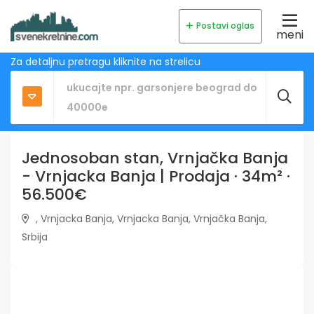
Postavi oglas
meni
Za detaljnu pretragu kliknite na strelicu
Jednosoban stan, Vrnjačka Banja
- Vrnjacka Banja | Prodaja · 34m² ·
56.500€
, Vrnjacka Banja, Vrnjacka Banja, Vrnjačka Banja,
Srbija