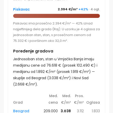
Piskavac
2.394 €/m²
+42%
· 4 ogl.
Piskavac ima prosečno 2.394 €/m² — 42% iznad
najjeftinijeg dela grada (Raj). U uzorku je 4 oglasa za
jednosoban stan, stan, s prosečnom cenom od
75.332 € i površinom oko 32,0 m².
Poređenje gradova
Jednosoban stan, stan u Vrnjačka Banja imaju
medijanu cene od 76.618 € (prosek 102.490 €) i
medijanu od 1.892 €/m² (prosek 1.919 €/m²) —
skuplje od Beograd (3.038 €/m²) i Novi Sad
(2.668 €/m²).
Med.
Med.
Pros.
Grad
cena
€/m²
€/m²
Oglasa
Beograd
209.000
3.038
3.112
1.833