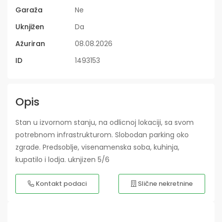
Garaža
Ne
Uknjižen
Da
Ažuriran
08.08.2026
ID
1493153
Opis
Stan u izvornom stanju, na odlicnoj lokaciji, sa svom
potrebnom infrastrukturom. Slobodan parking oko
zgrade. Predsoblje, visenamenska soba, kuhinja,
kupatilo i lodja. uknjizen 5/6
Kontakt podaci
Slične nekretnine