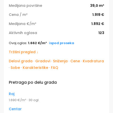
Medijana površine
39,0 m²
Cena / m²
1.919 €
Medijana €/m²
1.892 €
Aktivnih oglasa
123
Ovaj oglas:
1.662 €/m²
·
ispod proseka
Tržišni pregled ↓
Delovi grada
·
Gradovi
·
Sniženja
·
Cene
·
Kvadratura
·
Sobe
·
Karakteristike
·
FAQ
Pretraga po delu grada
Raj
1.690 €/m² · 30 ogl.
Centar