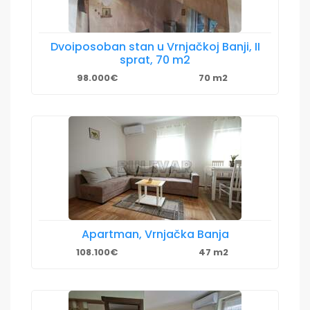
Dvoiposoban stan u Vrnjačkoj Banji, II
sprat, 70 m2
98.000€
70 m2
Apartman, Vrnjačka Banja
108.100€
47 m2