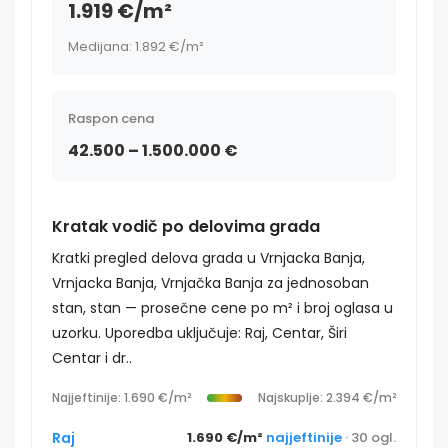
1.919 €/m²
Medijana: 1.892 €/m²
Raspon cena
42.500 – 1.500.000 €
Kratak vodič po delovima grada
Kratki pregled delova grada u Vrnjacka Banja,
Vrnjacka Banja, Vrnjačka Banja za jednosoban
stan, stan — prosečne cene po m² i broj oglasa u
uzorku. Uporedba uključuje: Raj, Centar, Širi
Centar i dr..
Najjeftinije: 1.690 €/m²
Najskuplje: 2.394 €/m²
Raj
1.690 €/m²
najjeftinije
· 30 ogl.