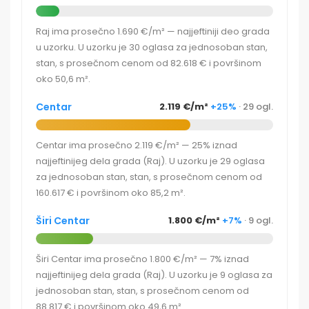
Raj ima prosečno 1.690 €/m² — najjeftiniji deo grada
u uzorku. U uzorku je 30 oglasa za jednosoban stan,
stan, s prosečnom cenom od 82.618 € i površinom
oko 50,6 m².
Centar
2.119 €/m²
+25%
· 29 ogl.
Centar ima prosečno 2.119 €/m² — 25% iznad
najjeftinijeg dela grada (Raj). U uzorku je 29 oglasa
za jednosoban stan, stan, s prosečnom cenom od
160.617 € i površinom oko 85,2 m².
Širi Centar
1.800 €/m²
+7%
· 9 ogl.
Širi Centar ima prosečno 1.800 €/m² — 7% iznad
najjeftinijeg dela grada (Raj). U uzorku je 9 oglasa za
jednosoban stan, stan, s prosečnom cenom od
88.817 € i površinom oko 49,6 m².