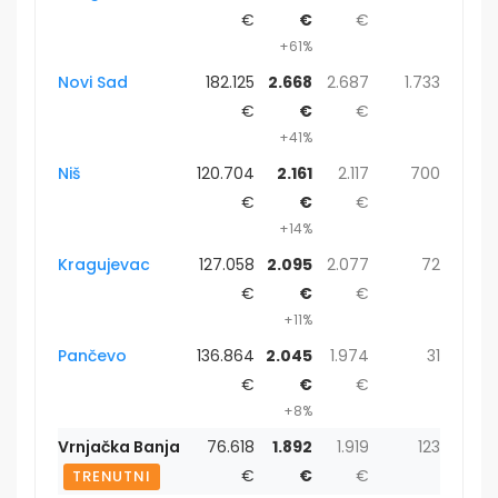
€
€
€
+61%
Novi Sad
182.125
2.668
2.687
1.733
€
€
€
+41%
Niš
120.704
2.161
2.117
700
€
€
€
+14%
Kragujevac
127.058
2.095
2.077
72
€
€
€
+11%
Pančevo
136.864
2.045
1.974
31
€
€
€
+8%
Vrnjačka Banja
76.618
1.892
1.919
123
€
€
€
TRENUTNI