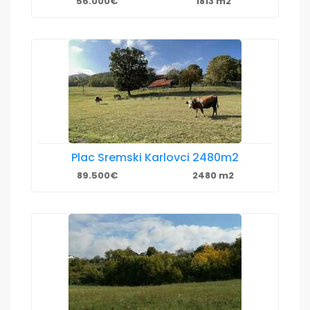
56.000€
1813 m2
Plac Sremski Karlovci 2480m2
89.500€
2480 m2