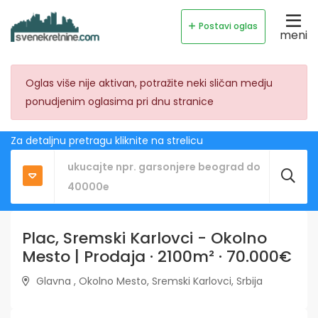
Postavi oglas
meni
Oglas više nije aktivan, potražite neki sličan medju
ponudjenim oglasima pri dnu stranice
Za detaljnu pretragu kliknite na strelicu
Plac, Sremski Karlovci - Okolno
Mesto | Prodaja · 2100m² · 70.000€
Glavna , Okolno Mesto, Sremski Karlovci, Srbija