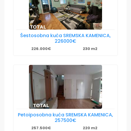
Šestosobna kuća SREMSKA KAMENICA,
226000€
226.000€
230 m2
Petoiposobna kuća SREMSKA KAMENICA,
257500€
257.500€
220 m2