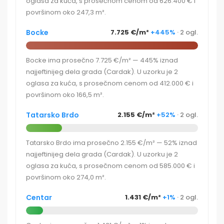
oglasa za kuća, s prosečnom cenom od 626.400 € i
površinom oko 247,3 m².
Bocke
7.725 €/m²
+445%
· 2 ogl.
Bocke ima prosečno 7.725 €/m² — 445% iznad
najjeftinijeg dela grada (Cardak). U uzorku je 2
oglasa za kuća, s prosečnom cenom od 412.000 € i
površinom oko 166,5 m².
Tatarsko Brdo
2.155 €/m²
+52%
· 2 ogl.
Tatarsko Brdo ima prosečno 2.155 €/m² — 52% iznad
najjeftinijeg dela grada (Cardak). U uzorku je 2
oglasa za kuća, s prosečnom cenom od 585.000 € i
površinom oko 274,0 m².
Centar
1.431 €/m²
+1%
· 2 ogl.