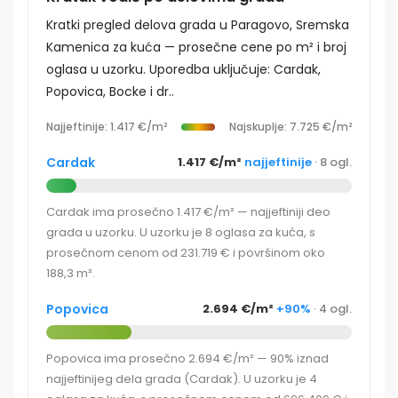
Kratki pregled delova grada u Paragovo, Sremska
Kamenica za kuća — prosečne cene po m² i broj
oglasa u uzorku. Uporedba uključuje: Cardak,
Popovica, Bocke i dr..
Najjeftinije: 1.417 €/m²
Najskuplje: 7.725 €/m²
Cardak
1.417 €/m²
najjeftinije
· 8 ogl.
Cardak ima prosečno 1.417 €/m² — najjeftiniji deo
grada u uzorku. U uzorku je 8 oglasa za kuća, s
prosečnom cenom od 231.719 € i površinom oko
188,3 m².
Popovica
2.694 €/m²
+90%
· 4 ogl.
Popovica ima prosečno 2.694 €/m² — 90% iznad
najjeftinijeg dela grada (Cardak). U uzorku je 4