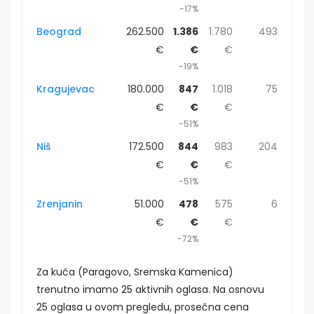
-17%
Beograd
262.500
1.386
1.780
493
€
€
€
-19%
Kragujevac
180.000
847
1.018
75
€
€
€
-51%
Niš
172.500
844
983
204
€
€
€
-51%
Zrenjanin
51.000
478
575
6
€
€
€
-72%
Za kuća (Paragovo, Sremska Kamenica)
trenutno imamo 25 aktivnih oglasa. Na osnovu
25 oglasa u ovom pregledu, prosečna cena