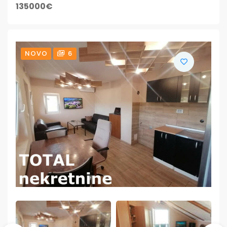
135000€
NOVO
6