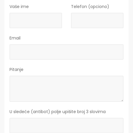
Vaše ime
Telefon (opciono)
Email
Pitanje
U sledeće (antibot) polje upišite broj 3 slovima