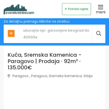
Postavi oglas
meni
Za detaljnu pretragu kliknite na strelicu
Kuća, Sremska Kamenica -
Paragovo | Prodaja · 92m² ·
135.000€
Paragovo , Paragovo, Sremska Kamenica, Srbija