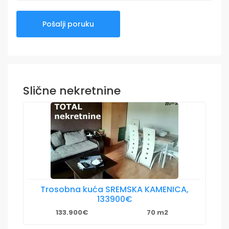
Slične nekretnine
Trosobna kuća SREMSKA KAMENICA,
133900€
133.900€
70 m2