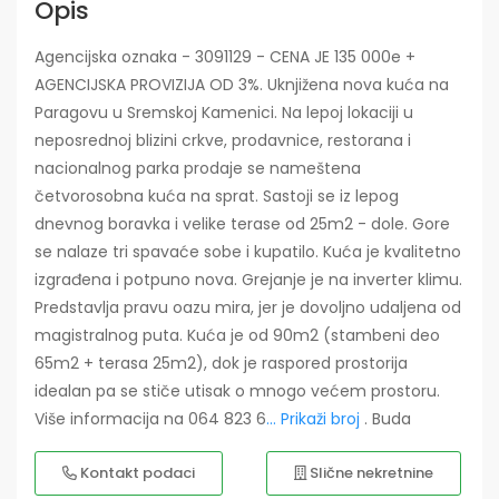
Opis
Agencijska oznaka - 3091129 - CENA JE 135 000e +
AGENCIJSKA PROVIZIJA OD 3%. Uknjižena nova kuća na
Paragovu u Sremskoj Kamenici. Na lepoj lokaciji u
neposrednoj blizini crkve, prodavnice, restorana i
nacionalnog parka prodaje se nameštena
četvorosobna kuća na sprat. Sastoji se iz lepog
dnevnog boravka i velike terase od 25m2 - dole. Gore
se nalaze tri spavaće sobe i kupatilo. Kuća je kvalitetno
izgrađena i potpuno nova. Grejanje je na inverter klimu.
Predstavlja pravu oazu mira, jer je dovoljno udaljena od
magistralnog puta. Kuća je od 90m2 (stambeni deo
65m2 + terasa 25m2), dok je raspored prostorija
idealan pa se stiče utisak o mnogo većem prostoru.
Više informacija na 064 823 6
... Prikaži broj
. Buda
Kontakt podaci
Slične nekretnine