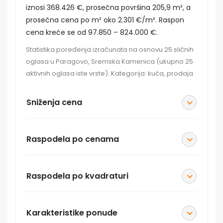
iznosi 368.426 €, prosečna površina 205,9 m², a
prosečna cena po m² oko 2.301 €/m². Raspon
cena kreće se od 97.850 – 824.000 €.
Statistika poređenja izračunata na osnovu 25 sličnih
oglasa u Paragovo, Sremska Kamenica (ukupno 25
aktivnih oglasa iste vrste). Kategorija: kuća, prodaja.
Sniženja cena
Raspodela po cenama
Raspodela po kvadraturi
Karakteristike ponude