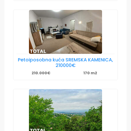
Petoiposobna kuća SREMSKA KAMENICA,
210000€
210.000€
170 m2