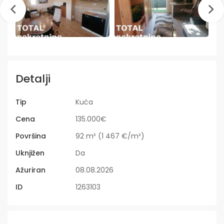
Detalji
Tip
Kuća
Cena
135.000€
Površina
92 m² (1 467 €/m²)
Uknjižen
Da
Ažuriran
08.08.2026
ID
1263103