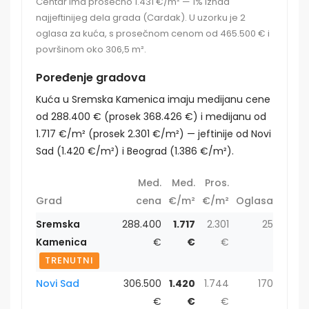
Centar ima prosečno 1.431 €/m² — 1% iznad
najjeftinijeg dela grada (Cardak). U uzorku je 2
oglasa za kuća, s prosečnom cenom od 465.500 € i
površinom oko 306,5 m².
Poređenje gradova
Kuća u Sremska Kamenica imaju medijanu cene
od 288.400 € (prosek 368.426 €) i medijanu od
1.717 €/m² (prosek 2.301 €/m²) — jeftinije od Novi
Sad (1.420 €/m²) i Beograd (1.386 €/m²).
Med.
Med.
Pros.
Grad
cena
€/m²
€/m²
Oglasa
Sremska
288.400
1.717
2.301
25
Kamenica
€
€
€
TRENUTNI
Novi Sad
306.500
1.420
1.744
170
€
€
€