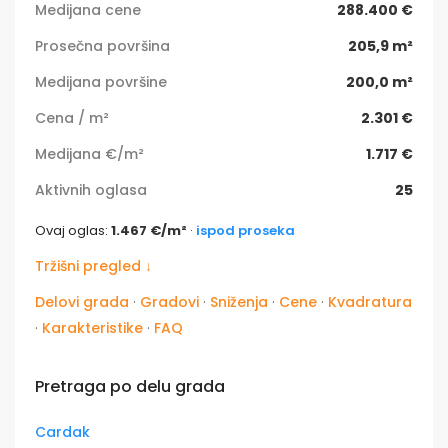
Medijana cene
288.400 €
Prosečna površina
205,9 m²
Medijana površine
200,0 m²
Cena / m²
2.301 €
Medijana €/m²
1.717 €
Aktivnih oglasa
25
Ovaj oglas:
1.467 €/m²
·
ispod proseka
Tržišni pregled ↓
Delovi grada
·
Gradovi
·
Sniženja
·
Cene
·
Kvadratura
·
Karakteristike
·
FAQ
Pretraga po delu grada
Cardak