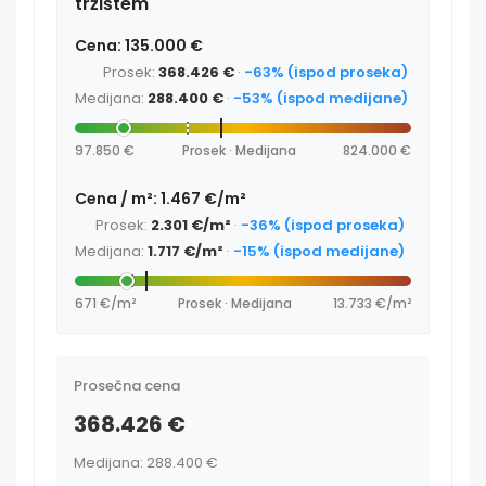
tržištem
Cena: 135.000 €
Prosek:
368.426 €
·
-63% (ispod proseka)
Medijana:
288.400 €
·
-53% (ispod medijane)
97.850 €
Prosek · Medijana
824.000 €
Cena / m²: 1.467 €/m²
Prosek:
2.301 €/m²
·
-36% (ispod proseka)
Medijana:
1.717 €/m²
·
-15% (ispod medijane)
671 €/m²
Prosek · Medijana
13.733 €/m²
Prosečna cena
368.426 €
Medijana: 288.400 €