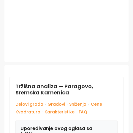
Tržišna analiza — Paragovo,
Sremska Kamenica
Delovi grada
·
Gradovi
·
Sniženja
·
Cene
·
Kvadratura
·
Karakteristike
·
FAQ
Upoređivanje ovog oglasa sa