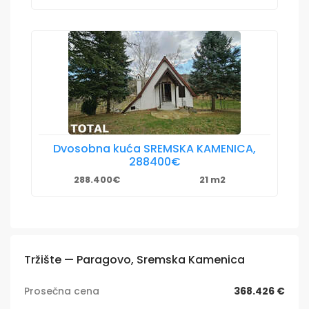
Dvosobna kuća SREMSKA KAMENICA,
288400€
288.400€
21 m2
Tržište — Paragovo, Sremska Kamenica
Prosečna cena
368.426 €