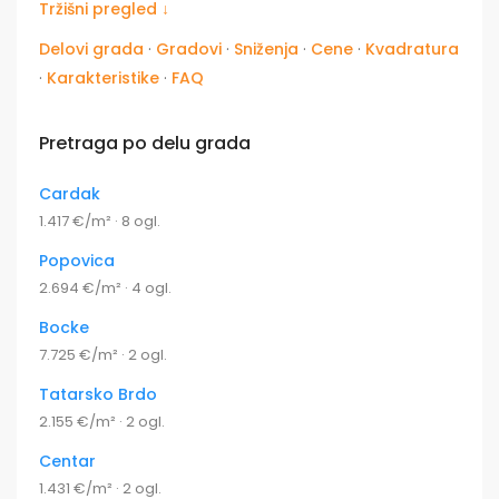
Tržišni pregled ↓
Delovi grada
·
Gradovi
·
Sniženja
·
Cene
·
Kvadratura
·
Karakteristike
·
FAQ
Pretraga po delu grada
Cardak
1.417 €/m² · 8 ogl.
Popovica
2.694 €/m² · 4 ogl.
Bocke
7.725 €/m² · 2 ogl.
Tatarsko Brdo
2.155 €/m² · 2 ogl.
Centar
1.431 €/m² · 2 ogl.