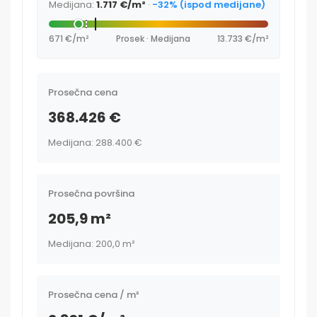
Medijana:
1.717 €/m²
·
-32% (ispod medijane)
671 €/m²
Prosek · Medijana
13.733 €/m²
Prosečna cena
368.426 €
Medijana: 288.400 €
Prosečna površina
205,9 m²
Medijana: 200,0 m²
Prosečna cena / m²