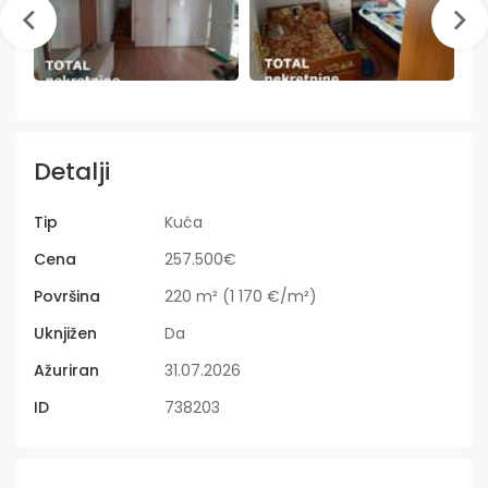
Detalji
Tip
Kuća
Cena
257.500€
Površina
220 m² (1 170 €/m²)
Uknjižen
Da
Ažuriran
31.07.2026
ID
738203