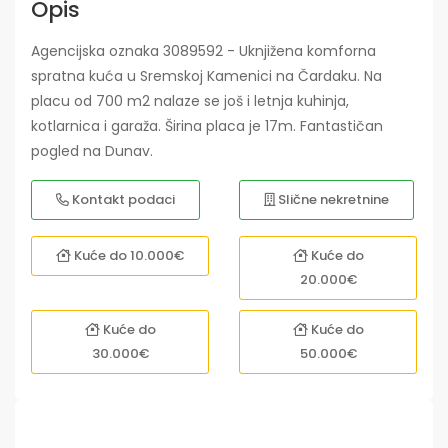
Opis
Agencijska oznaka 3089592 - Uknjižena komforna
spratna kuća u Sremskoj Kamenici na Čardaku. Na
placu od 700 m2 nalaze se još i letnja kuhinja,
kotlarnica i garaža. Širina placa je 17m. Fantastičan
pogled na Dunav.
Kontakt podaci
Slične nekretnine
Kuće do 10.000€
Kuće do
20.000€
Kuće do
Kuće do
30.000€
50.000€