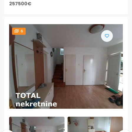
257500€
6