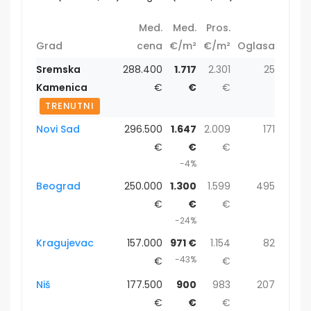
Med.
Med.
Pros.
Grad
cena
€/m²
€/m²
Oglasa
Sremska
288.400
1.717
2.301
25
Kamenica
€
€
€
TRENUTNI
Novi Sad
296.500
1.647
2.009
171
€
€
€
-4%
Beograd
250.000
1.300
1.599
495
€
€
€
-24%
Kragujevac
157.000
971 €
1.154
82
-43%
€
€
Niš
177.500
900
983
207
€
€
€