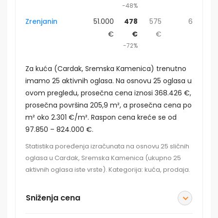
-48%
Zrenjanin
51.000
478
575
6
€
€
€
-72%
Za kuća (Cardak, Sremska Kamenica) trenutno
imamo 25 aktivnih oglasa. Na osnovu 25 oglasa u
ovom pregledu, prosečna cena iznosi 368.426 €,
prosečna površina 205,9 m², a prosečna cena po
m² oko 2.301 €/m². Raspon cena kreće se od
97.850 – 824.000 €.
Statistika poređenja izračunata na osnovu 25 sličnih
oglasa u Cardak, Sremska Kamenica (ukupno 25
aktivnih oglasa iste vrste). Kategorija: kuća, prodaja.
Sniženja cena