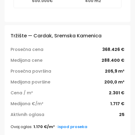
500.000€
400 m2
Tržište — Cardak, Sremska Kamenica
Prosečna cena
368.426 €
Medijana cene
288.400 €
Prosečna površina
205,9 m²
Medijana površine
200,0 m²
Cena / m²
2.301 €
Medijana €/m²
1.717 €
Aktivnih oglasa
25
Ovaj oglas:
1.170 €/m²
·
ispod proseka