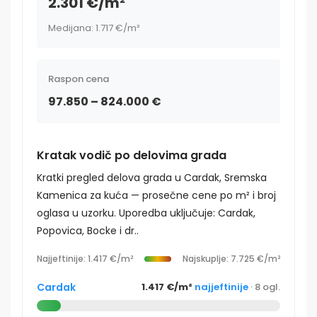
2.301 €/m²
Medijana: 1.717 €/m²
Raspon cena
97.850 – 824.000 €
Kratak vodič po delovima grada
Kratki pregled delova grada u Cardak, Sremska
Kamenica za kuća — prosečne cene po m² i broj
oglasa u uzorku. Uporedba uključuje: Cardak,
Popovica, Bocke i dr..
Najjeftinije: 1.417 €/m²
Najskuplje: 7.725 €/m²
Cardak
1.417 €/m²
najjeftinije
· 8 ogl.