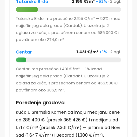
Tatarsko Brdo
2.155 €/m²
+52%
· 2 ogl.
Tatarsko Brdo ima prosečno 2.155 €/m² — 52% iznad
najjeftinijeg dela grada (Cardak). U uzorku je 2
oglasa za kuća, s prosečnom cenom od 585.000 € i
površinom oko 274,0 m².
Centar
1.431 €/m²
+1%
· 2 ogl.
Centar ima prosečno 1.431 €/m² — 1% iznad
najjeftinijeg dela grada (Cardak). U uzorku je 2
oglasa za kuća, s prosečnom cenom od 465.500 € i
površinom oko 306,5 m².
Poređenje gradova
Kuća u Sremska Kamenica imaju medijanu cene
od 288.400 € (prosek 368.426 €) i medijanu od
1.717 €/m² (prosek 2.301 €/m²) — jeftinije od Novi
Sad (1.647 €/m²) i Beograd (1.300 €/m²).