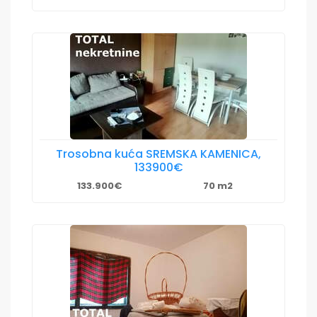
Trosobna kuća SREMSKA KAMENICA,
133900€
133.900€
70 m2