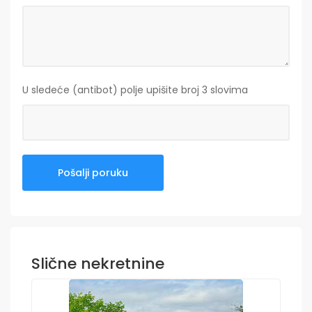
U sledeće (antibot) polje upišite broj 3 slovima
Slične nekretnine