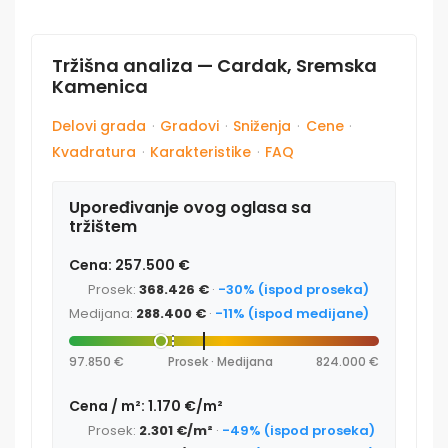
Tržišna analiza — Cardak, Sremska
Kamenica
Delovi grada
·
Gradovi
·
Sniženja
·
Cene
·
Kvadratura
·
Karakteristike
·
FAQ
Upoređivanje ovog oglasa sa
tržištem
Cena: 257.500 €
Prosek:
368.426 €
·
-30% (ispod proseka)
Medijana:
288.400 €
·
-11% (ispod medijane)
97.850 €
Prosek · Medijana
824.000 €
Cena / m²: 1.170 €/m²
Prosek:
2.301 €/m²
·
-49% (ispod proseka)