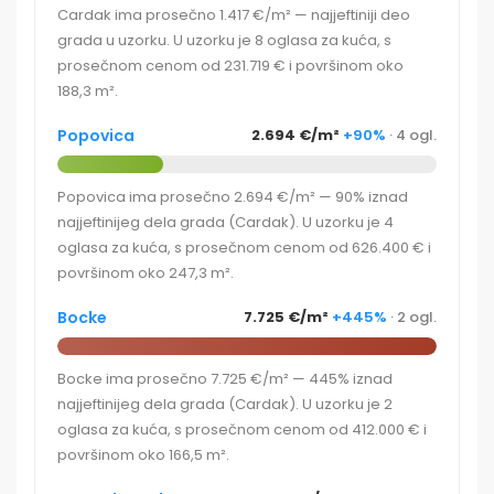
Cardak ima prosečno 1.417 €/m² — najjeftiniji deo
grada u uzorku. U uzorku je 8 oglasa za kuća, s
prosečnom cenom od 231.719 € i površinom oko
188,3 m².
Popovica
2.694 €/m²
+90%
· 4 ogl.
Popovica ima prosečno 2.694 €/m² — 90% iznad
najjeftinijeg dela grada (Cardak). U uzorku je 4
oglasa za kuća, s prosečnom cenom od 626.400 € i
površinom oko 247,3 m².
Bocke
7.725 €/m²
+445%
· 2 ogl.
Bocke ima prosečno 7.725 €/m² — 445% iznad
najjeftinijeg dela grada (Cardak). U uzorku je 2
oglasa za kuća, s prosečnom cenom od 412.000 € i
površinom oko 166,5 m².