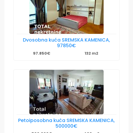
Dvosobna kuća SREMSKA KAMENICA,
97850€
97.850€
132 m2
Petoiposobna kuća SREMSKA KAMENICA,
500000€