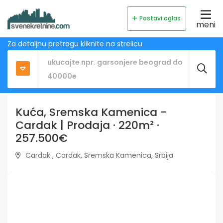
Postavi oglas
meni
Za detaljnu pretragu kliknite na strelicu
Kuća, Sremska Kamenica -
Cardak | Prodaja · 220m² ·
257.500€
Cardak , Cardak, Sremska Kamenica, Srbija