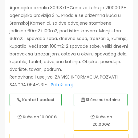
Agencijska oznaka 3091371 -Cena za kuću je 210000 E+
agencijska provizija 3 %. Prodaje se prizemna kuća u
Sremskoj Kamenici, sa dve odvojene stambene
jedinice 60m2 i 100m2, pod istim krovom. Manji stan
60m2: 1 spavaća soba, dnevna soba, trpezarija, kuhinja,
kupatilo. Veći stan 100m2: 2 spavaće sobe, veliki dnevni
boravak sa trpezarijom, ostava u okviru spavaćeg dela,
kupatilo, toalet, odvojena kuhinja. Objekat poseduje:
dvorište, tavan, podrum.
Renovirano i useljivo. ZA VIŠE INFORMACIJA POZVATI
SANDRA 064-231-
... Prikaži broj
Kontakt podaci
Slične nekretnine
Kuće do 10.000€
Kuće do
20.000€