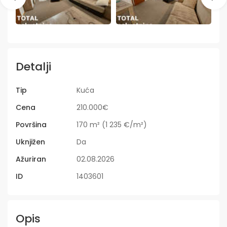
Detalji
Tip
Kuća
Cena
210.000€
Površina
170 m² (1 235 €/m²)
Uknjižen
Da
Ažuriran
02.08.2026
ID
1403601
Opis