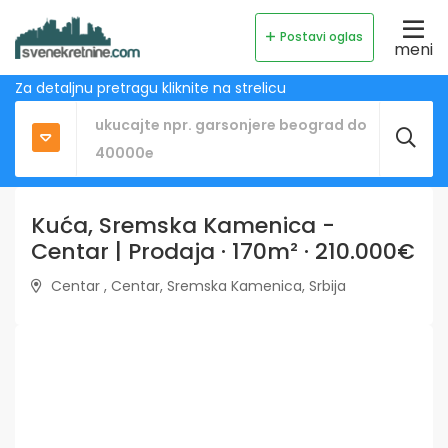
Postavi oglas
meni
Za detaljnu pretragu kliknite na strelicu
Kuća, Sremska Kamenica -
Centar | Prodaja · 170m² · 210.000€
Centar , Centar, Sremska Kamenica, Srbija