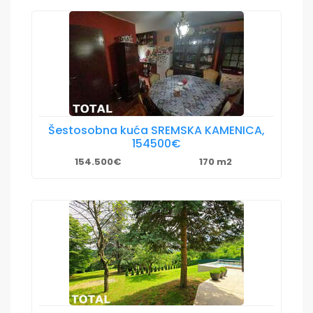
Šestosobna kuća SREMSKA KAMENICA,
154500€
154.500€
170 m2