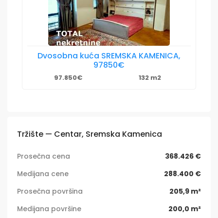
Dvosobna kuća SREMSKA KAMENICA,
97850€
97.850€
132 m2
Tržište — Centar, Sremska Kamenica
Prosečna cena
368.426 €
Medijana cene
288.400 €
Prosečna površina
205,9 m²
Medijana površine
200,0 m²