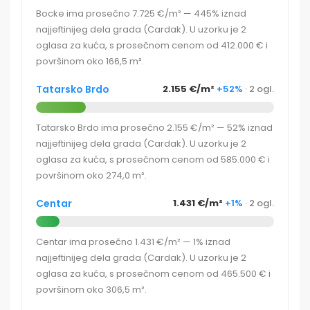
Bocke ima prosečno 7.725 €/m² — 445% iznad
najjeftinijeg dela grada (Cardak). U uzorku je 2
oglasa za kuća, s prosečnom cenom od 412.000 € i
površinom oko 166,5 m².
Tatarsko Brdo
2.155 €/m²
+52%
· 2 ogl.
Tatarsko Brdo ima prosečno 2.155 €/m² — 52% iznad
najjeftinijeg dela grada (Cardak). U uzorku je 2
oglasa za kuća, s prosečnom cenom od 585.000 € i
površinom oko 274,0 m².
Centar
1.431 €/m²
+1%
· 2 ogl.
Centar ima prosečno 1.431 €/m² — 1% iznad
najjeftinijeg dela grada (Cardak). U uzorku je 2
oglasa za kuća, s prosečnom cenom od 465.500 € i
površinom oko 306,5 m².