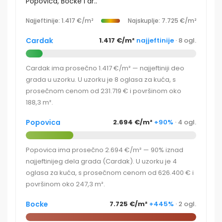
Popovica, Bocke i dr..
Najjeftinije: 1.417 €/m²
Najskuplje: 7.725 €/m²
Cardak
1.417 €/m²
najjeftinije
· 8 ogl.
Cardak ima prosečno 1.417 €/m² — najjeftiniji deo
grada u uzorku. U uzorku je 8 oglasa za kuća, s
prosečnom cenom od 231.719 € i površinom oko
188,3 m².
Popovica
2.694 €/m²
+90%
· 4 ogl.
Popovica ima prosečno 2.694 €/m² — 90% iznad
najjeftinijeg dela grada (Cardak). U uzorku je 4
oglasa za kuća, s prosečnom cenom od 626.400 € i
površinom oko 247,3 m².
Bocke
7.725 €/m²
+445%
· 2 ogl.