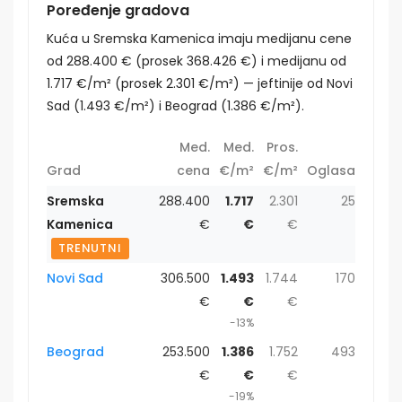
Poređenje gradova
Kuća u Sremska Kamenica imaju medijanu cene
od 288.400 € (prosek 368.426 €) i medijanu od
1.717 €/m² (prosek 2.301 €/m²) — jeftinije od Novi
Sad (1.493 €/m²) i Beograd (1.386 €/m²).
Med.
Med.
Pros.
Grad
cena
€/m²
€/m²
Oglasa
Sremska
288.400
1.717
2.301
25
Kamenica
€
€
€
TRENUTNI
Novi Sad
306.500
1.493
1.744
170
€
€
€
-13%
Beograd
253.500
1.386
1.752
493
€
€
€
-19%