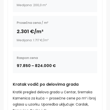
Medijana: 200,0 m²
Prosečna cena / m²
2.301 €/m²
Medijana: 1.717 €/m²
Raspon cena
97.850 – 824.000 €
Kratak vodič po delovima grada
Kratki pregled delova grada u Centar, Sremska
Kamenica za kuća — prosečne cene po m² i broj
oglasa u uzorku. Uporedba uključuje: Cardak,