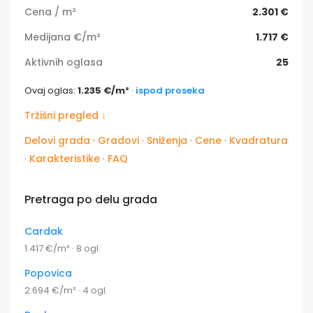
Cena / m²
2.301 €
Medijana €/m²
1.717 €
Aktivnih oglasa
25
Ovaj oglas:
1.235 €/m²
·
ispod proseka
Tržišni pregled ↓
Delovi grada
·
Gradovi
·
Sniženja
·
Cene
·
Kvadratura
·
Karakteristike
·
FAQ
Pretraga po delu grada
Cardak
1.417 €/m² · 8 ogl.
Popovica
2.694 €/m² · 4 ogl.