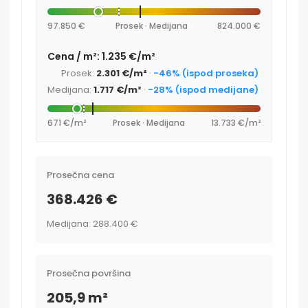
97.850 €
Prosek · Medijana
824.000 €
Cena / m²: 1.235 €/m²
Prosek:
2.301 €/m²
·
-46% (ispod proseka)
Medijana:
1.717 €/m²
·
-28% (ispod medijane)
671 €/m²
Prosek · Medijana
13.733 €/m²
Prosečna cena
368.426 €
Medijana: 288.400 €
Prosečna površina
205,9 m²