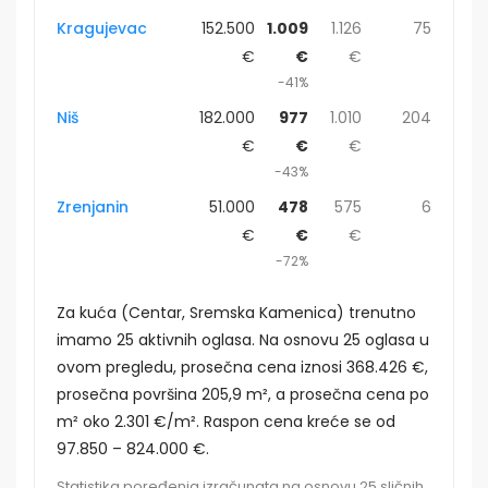
Kragujevac
152.500
1.009
1.126
75
€
€
€
-41%
Niš
182.000
977
1.010
204
€
€
€
-43%
Zrenjanin
51.000
478
575
6
€
€
€
-72%
Za kuća (Centar, Sremska Kamenica) trenutno
imamo 25 aktivnih oglasa. Na osnovu 25 oglasa u
ovom pregledu, prosečna cena iznosi 368.426 €,
prosečna površina 205,9 m², a prosečna cena po
m² oko 2.301 €/m². Raspon cena kreće se od
97.850 – 824.000 €.
Statistika poređenja izračunata na osnovu 25 sličnih