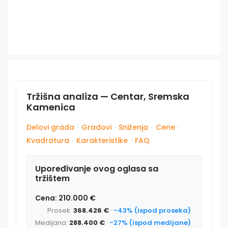
Tržišna analiza — Centar, Sremska
Kamenica
Delovi grada
·
Gradovi
·
Sniženja
·
Cene
·
Kvadratura
·
Karakteristike
·
FAQ
Upoređivanje ovog oglasa sa
tržištem
Cena: 210.000 €
Prosek:
368.426 €
·
-43% (ispod proseka)
Medijana:
288.400 €
·
-27% (ispod medijane)