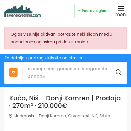
Postavi oglas
meni
Oglas više nije aktivan, potražite neki sličan medju
ponudjenim oglasima pri dnu stranice
Za detaljnu pretragu kliknite na strelicu
Kuća, Niš - Donji Komren | Prodaja
· 270m² · 210.000€
Jadranska , Donji Komren, Crveni krst, Niš, Srbija