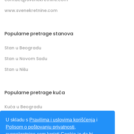
www.svenekretnine.com
Popularne pretrage stanova
Stan u Beogradu
Stan u Novom Sadu
Stan u Nišu
Popularne pretrage kuća
Kuća u Beogradu
Kuća u Novom Sadu
U skladu s
Pravilima i uslovima korišćenja
i
Polisom o poštovanju privatnosti
,
Kuća u Nišu