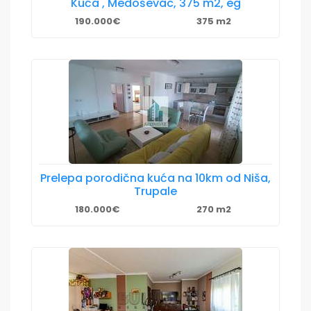
Kuća , Medoševac, 375 m2, eg
190.000€
375 m2
Prelepa porodična kuća na 10km od Niša,
Trupale
180.000€
270 m2