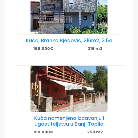
Kuća, Branko Bjegovic, 216m2, 3,5a
165.000€
216 m2
Kuća namenjena izdavanju i
ugostiteljstvu u Banji Topilo
150.000€
250 m2