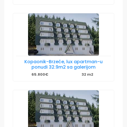
Kopaonik-Brzeće, lux apartman-u
ponudi 32.9m2 sa galerijom
65.800€
32 m2