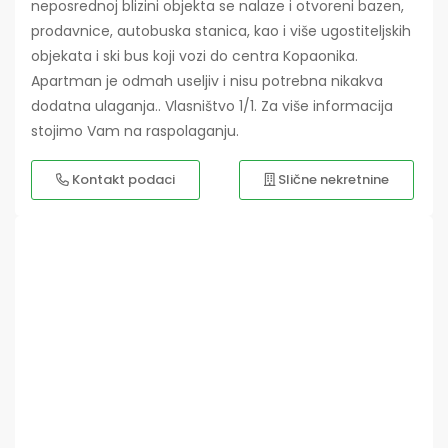
neposrednoj blizini objekta se nalaze i otvoreni bazen,
prodavnice, autobuska stanica, kao i više ugostiteljskih
objekata i ski bus koji vozi do centra Kopaonika.
Apartman je odmah useljiv i nisu potrebna nikakva
dodatna ulaganja.. Vlasništvo 1/1. Za više informacija
stojimo Vam na raspolaganju.
Kontakt podaci
Slične nekretnine