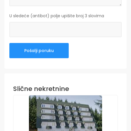
U sledeće (antibot) polje upišite broj 3 slovima
Slične nekretnine