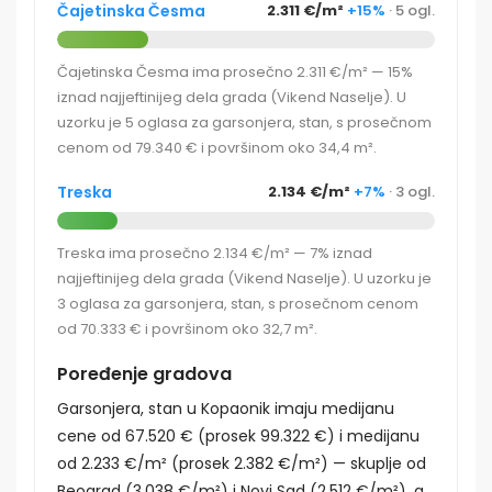
Čajetinska Česma
2.311 €/m²
+15%
· 5 ogl.
Čajetinska Česma ima prosečno 2.311 €/m² — 15%
iznad najjeftinijeg dela grada (Vikend Naselje). U
uzorku je 5 oglasa za garsonjera, stan, s prosečnom
cenom od 79.340 € i površinom oko 34,4 m².
Treska
2.134 €/m²
+7%
· 3 ogl.
Treska ima prosečno 2.134 €/m² — 7% iznad
najjeftinijeg dela grada (Vikend Naselje). U uzorku je
3 oglasa za garsonjera, stan, s prosečnom cenom
od 70.333 € i površinom oko 32,7 m².
Poređenje gradova
Garsonjera, stan u Kopaonik imaju medijanu
cene od 67.520 € (prosek 99.322 €) i medijanu
od 2.233 €/m² (prosek 2.382 €/m²) — skuplje od
Beograd (3.038 €/m²) i Novi Sad (2.512 €/m²), a