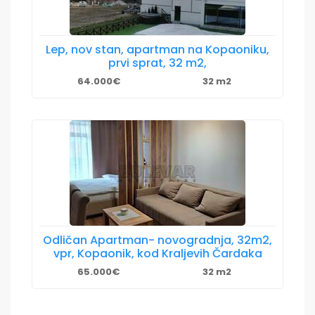
Lep, nov stan, apartman na Kopaoniku,
prvi sprat, 32 m2,
64.000€
32 m2
Odličan Apartman- novogradnja, 32m2,
vpr, Kopaonik, kod Kraljevih Čardaka
65.000€
32 m2