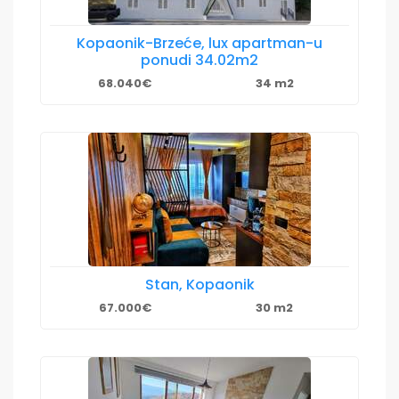
Kopaonik-Brzeće, lux apartman-u
ponudi 34.02m2
68.040€
34 m2
Stan, Kopaonik
67.000€
30 m2