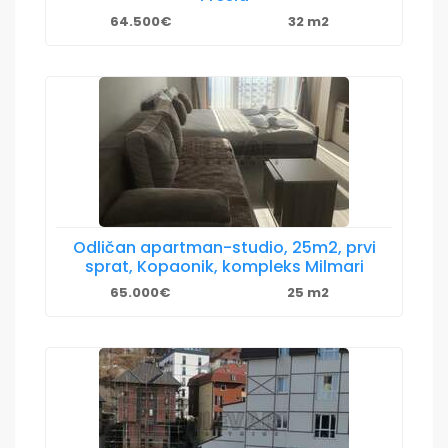
64.500€
32 m2
Odličan apartman-studio, 25m2, prvi
sprat, Kopaonik, kompleks Milmari
65.000€
25 m2