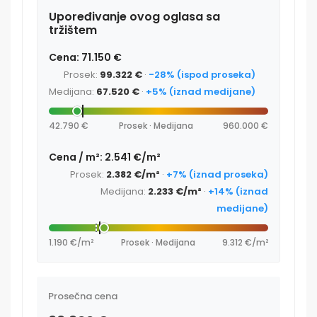
Upoređivanje ovog oglasa sa
tržištem
Cena: 71.150 €
Prosek:
99.322 €
·
-28% (ispod proseka)
Medijana:
67.520 €
·
+5% (iznad medijane)
42.790 €
Prosek · Medijana
960.000 €
Cena / m²: 2.541 €/m²
Prosek:
2.382 €/m²
·
+7% (iznad proseka)
Medijana:
2.233 €/m²
·
+14% (iznad
medijane)
1.190 €/m²
Prosek · Medijana
9.312 €/m²
Prosečna cena