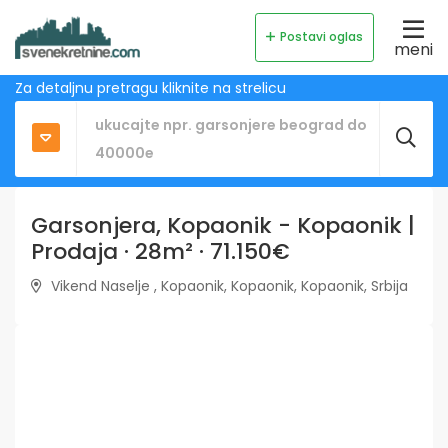
Postavi oglas
meni
Za detaljnu pretragu kliknite na strelicu
Garsonjera, Kopaonik - Kopaonik |
Prodaja · 28m² · 71.150€
Vikend Naselje , Kopaonik, Kopaonik, Kopaonik, Srbija