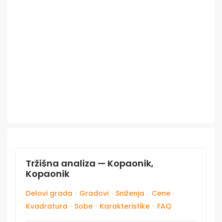
Tržišna analiza — Kopaonik,
Kopaonik
Delovi grada
·
Gradovi
·
Sniženja
·
Cene
·
Kvadratura
·
Sobe
·
Karakteristike
·
FAQ