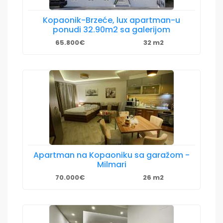
Kopaonik-Brzeće, lux apartman-u
ponudi 32.90m2 sa galerijom
65.800€
32 m2
Apartman na Kopaoniku sa garažom -
Milmari
70.000€
26 m2