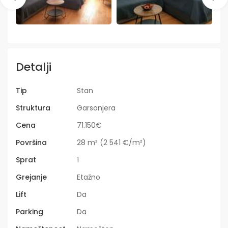
Detalji
Tip
Stan
Struktura
Garsonjera
Cena
71.150€
Površina
28 m² (2 541 €/m²)
Sprat
1
Grejanje
Etažno
Lift
Da
Parking
Da