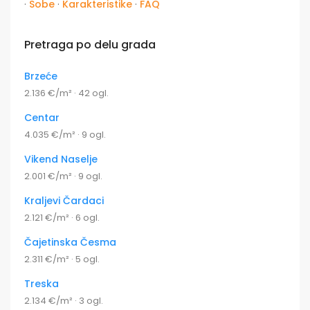
·
Sobe
·
Karakteristike
·
FAQ
Pretraga po delu grada
Brzeće
2.136 €/m² · 42 ogl.
Centar
4.035 €/m² · 9 ogl.
Vikend Naselje
2.001 €/m² · 9 ogl.
Kraljevi Čardaci
2.121 €/m² · 6 ogl.
Čajetinska Česma
2.311 €/m² · 5 ogl.
Treska
2.134 €/m² · 3 ogl.