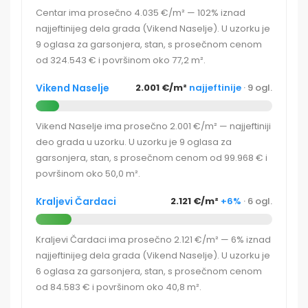
Centar ima prosečno 4.035 €/m² — 102% iznad
najjeftinijeg dela grada (Vikend Naselje). U uzorku je
9 oglasa za garsonjera, stan, s prosečnom cenom
od 324.543 € i površinom oko 77,2 m².
Vikend Naselje
2.001 €/m²
najjeftinije
· 9 ogl.
Vikend Naselje ima prosečno 2.001 €/m² — najjeftiniji
deo grada u uzorku. U uzorku je 9 oglasa za
garsonjera, stan, s prosečnom cenom od 99.968 € i
površinom oko 50,0 m².
Kraljevi Čardaci
2.121 €/m²
+6%
· 6 ogl.
Kraljevi Čardaci ima prosečno 2.121 €/m² — 6% iznad
najjeftinijeg dela grada (Vikend Naselje). U uzorku je
6 oglasa za garsonjera, stan, s prosečnom cenom
od 84.583 € i površinom oko 40,8 m².