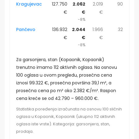
Kragujevac
127.750
2.062
2.019
90
€
€
€
-8%
Pančevo
136.932
2.044
1.966
32
€
€
€
-8%
Za garsonjera, stan (Kopaonik, Kopaonik)
trenutno imamo 112 aktivnih oglasa. Na osnovu
100 oglasa u ovom pregledu, prosečna cena
iznosi 99.322 €, prosečna površina 39,1 m², a
prosečna cena po m² oko 2.382 €/m². Raspon
cena kreće se od 42.790 – 960.000 €.
Statistika poređenja izračunata na osnovu 100 sličnih
oglasa u Kopaonik, Kopaonik (ukupno 112 aktivnih
oglasa iste vrste). Kategorija: garsonjera, stan,
prodaja.