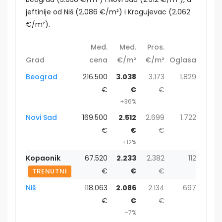
jeftinije od Niš (2.086 €/m²) i Kragujevac (2.062
€/m²).
Med.
Med.
Pros.
Grad
cena
€/m²
€/m²
Oglasa
Beograd
216.500
3.038
3.173
1.829
€
€
€
+36%
Novi Sad
169.500
2.512
2.699
1.722
€
€
€
+12%
Kopaonik
67.520
2.233
2.382
112
€
€
€
TRENUTNI
Niš
118.063
2.086
2.134
697
€
€
€
-7%