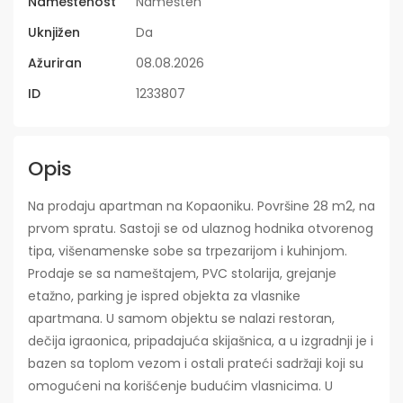
Nameštenost
Namešten
Uknjižen
Da
Ažuriran
08.08.2026
ID
1233807
Opis
Na prodaju apartman na Kopaoniku. Površine 28 m2, na
prvom spratu. Sastoji se od ulaznog hodnika otvorenog
tipa, višenamenske sobe sa trpezarijom i kuhinjom.
Prodaje se sa nameštajem, PVC stolarija, grejanje
etažno, parking je ispred objekta za vlasnike
apartmana. U samom objektu se nalazi restoran,
dečija igraonica, pripadajuća skijašnica, a u izgradnji je i
bazen sa toplom vezom i ostali prateći sadržaji koji su
omogućeni na korišćenje budućim vlasnicima. U