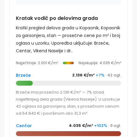
Kratak vodič po delovima grada
Kratki pregled delova grada u Kopaonik, Kopaonik
za garsonjera, stan — prosečne cene po m² i broj
oglasa u uzorku. Uporedba uključuje: Brzeće,
Centar, Vikend Naselje i dr..
Najjeftinije: 2.001 €/m²
Najskuplje: 4.035 €/m²
Brzeće
2.136 €/m²
+7%
· 42 ogl.
Brzeće ima prosečno 2.136 €/m² — 7% iznad
najjeftinijeg dela grada (Vikend Naselje). U uzorku je
42 oglasa za garsonjera, stan, s prosečnom cenom
od 64.840 € i površinom oko 31,3 m².
Centar
4.035 €/m²
+102%
· 9 ogl.