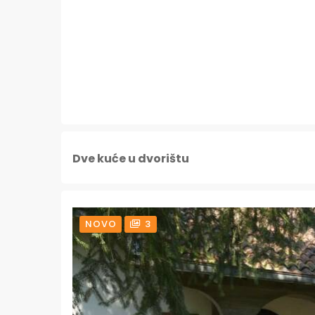
Dve kuće u dvorištu
NOVO
3