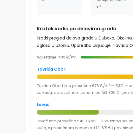
m²
Kratak vodič po delovima grada
Kratki pregled delova grada u Duboka, Okolina
oglasa u uzorku. Uporedba uključuje: Tavrića Obo
Najjeftinije: 439 €/m²
Tavrića Obori
Tavrića Obori ima prosečno 673 €/m² — 53% iznad n
za kuća, s prosečnom cenom od 153.300 € i povr
Levač
Levač ima prosečno 548 €/m² — 25% iznad najjeftin
kuća, s prosečnom cenom od 121.571 € i površino