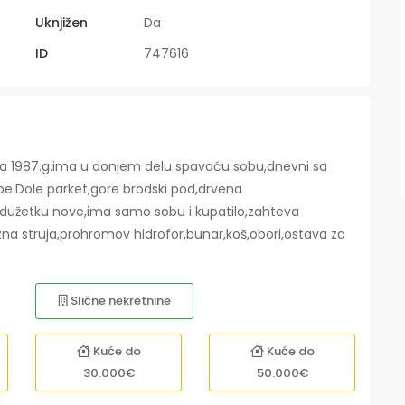
Uknjižen
Da
ID
747616
na 1987.g.ima u donjem delu spavaću sobu,dnevni sa
obe.Dole parket,gore brodski pod,drvena
produžetku nove,ima samo sobu i kupatilo,zahteva
fazna struja,prohromov hidrofor,bunar,koš,obori,ostava za
Slične nekretnine
Kuće do
Kuće do
30.000€
50.000€