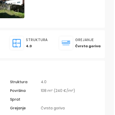
STRUKTURA
GREJANJE
4.0
Čvrsta goriva
Struktura
4.0
Površina
108 m² (240 €/m²)
Sprat
Grejanje
Čvrsta goriva