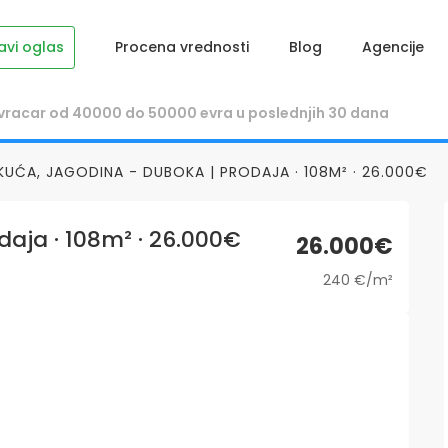
avi oglas
Procena vrednosti
Blog
Agencije
KUĆA, JAGODINA - DUBOKA | PRODAJA · 108M² · 26.000€
aja · 108m² · 26.000€
26.000€
240 €/m²