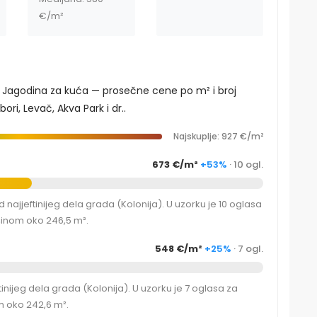
€/m²
, Jagodina za kuća — prosečne cene po m² i broj
ri, Levač, Akva Park i dr..
Najskuplje: 927 €/m²
673 €/m²
+53%
· 10 ogl.
ajjeftinijeg dela grada (Kolonija). U uzorku je 10 oglasa
šinom oko 246,5 m².
548 €/m²
+25%
· 7 ogl.
ijeg dela grada (Kolonija). U uzorku je 7 oglasa za
m oko 242,6 m².