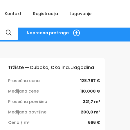
Kontakt
Registracija
Logovanje
Napredna pretraga
Tržište — Duboka, Okolina, Jagodina
Prosečna cena
128.767 €
Medijana cene
110.000 €
Prosečna površina
221,7 m²
Medijana površine
200,0 m²
Cena / m²
666 €