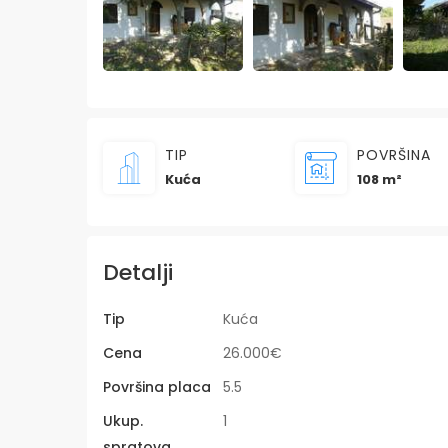
TIP
POVRŠINA
Kuća
108 m²
Detalji
Tip
Kuća
Cena
26.000€
Površina placa
5.5
Ukup.
1
spratova