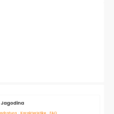
, Jagodina
adratura
·
Karakteristike
·
FAQ