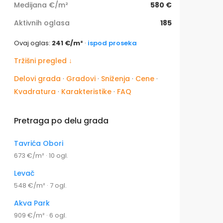
Medijana €/m²
580 €
Aktivnih oglasa
185
Ovaj oglas:
241 €/m²
·
ispod proseka
Tržišni pregled ↓
Delovi grada
·
Gradovi
·
Sniženja
·
Cene
·
Kvadratura
·
Karakteristike
·
FAQ
Pretraga po delu grada
Tavrića Obori
673 €/m² · 10 ogl.
Levač
548 €/m² · 7 ogl.
Akva Park
909 €/m² · 6 ogl.