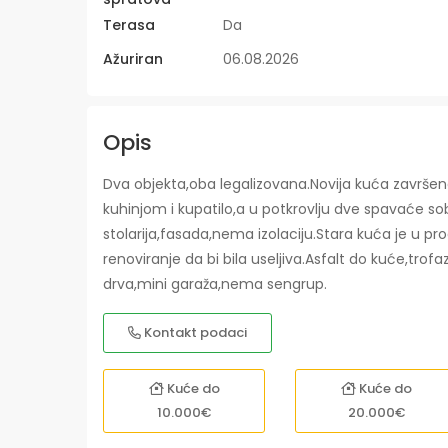
Terasa
Da
Ažuriran
06.08.2026
Opis
Dva objekta,oba legalizovana.Novija kuća završe
kuhinjom i kupatilo,a u potkrovlju dve spavaće s
stolarija,fasada,nema izolaciju.Stara kuća je u 
renoviranje da bi bila useljiva.Asfalt do kuće,tro
drva,mini garaža,nema sengrup.
Kontakt podaci
Kuće do
Kuće do
10.000€
20.000€