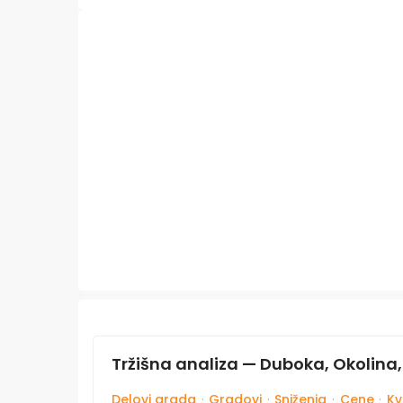
Tržišna analiza — Duboka, Okolina
Delovi grada
·
Gradovi
·
Sniženja
·
Cene
·
Kv