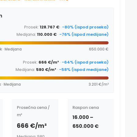
m
Prosek:
128.767 €
·
-80% (ispod proseka)
Medijana:
110.000 €
·
-76% (ispod medijane)
k · Medijana
650.000 €
Prosek:
666 €/m²
·
-64% (ispod proseka)
Medijana:
580 €/m²
·
-58% (ispod medijane)
k · Medijana
3.201 €/m²
Prosečna cena /
Raspon cena
m²
16.000 –
666 €/m²
650.000 €
Medijana: 580