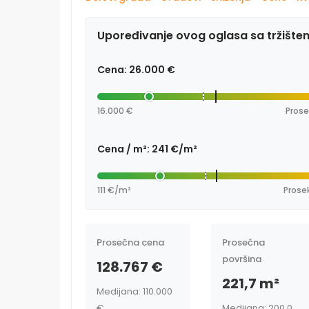
Upoređivanje ovog oglasa sa tržište
Cena: 26.000 €
16.000 €
Prose
Cena / m²: 241 €/m²
111 €/m²
Prose
Prosečna cena
Prosečna
površina
128.767 €
221,7 m²
Medijana: 110.000
€
Medijana: 200,0