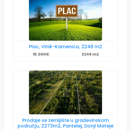
Plac, Vinik-Kamenica, 2248 m2
15.000€
2248 m2
Prodaje se zemljište u građevinskom
području, 2273m2, Pantelej, Donji Mateje