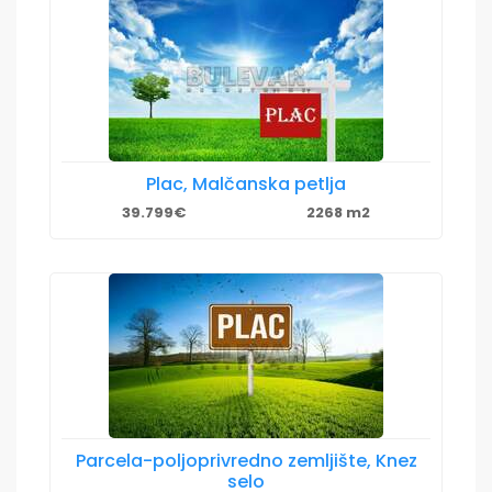
Plac, Malčanska petlja
39.799€
2268 m2
Parcela-poljoprivredno zemljište, Knez
selo