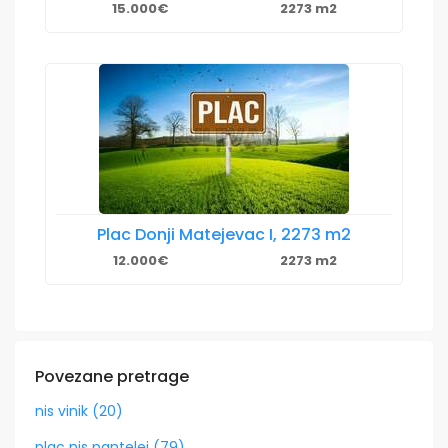
15.000€
2273 m2
Plac Donji Matejevac I, 2273 m2
12.000€
2273 m2
Povezane pretrage
nis vinik (20)
plac nis pantelej (79)