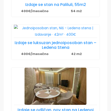
Izdaje se stan na Paliluli, 55m2
400€/mesečno
54 m2
Izdaje se luksuzan jednoiposoban stan –
Ledena Stena
400€/mesečno
42 m2
Izdaje se odličan, nov stan na Ledenoj