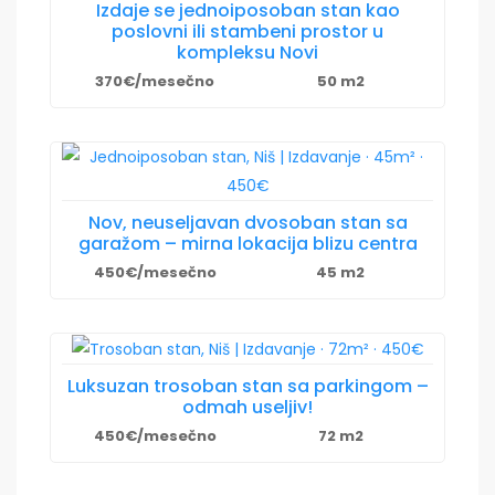
Izdaje se jednoiposoban stan kao
poslovni ili stambeni prostor u
kompleksu Novi
370€/mesečno
50 m2
Nov, neuseljavan dvosoban stan sa
garažom – mirna lokacija blizu centra
450€/mesečno
45 m2
Luksuzan trosoban stan sa parkingom –
odmah useljiv!
450€/mesečno
72 m2