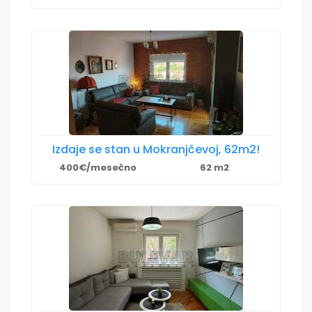
Izdaje se stan u Mokranjčevoj, 62m2!
400€/mesečno
62 m2