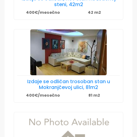
steni, 42m2
400€/mesečno
42 m2
Izdaje se odličan trosoban stan u
Mokranjčevoj ulici, 81m2
400€/mesečno
81 m2