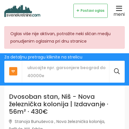
Postavi oglas
meni
Oglas više nije aktivan, potražite neki sličan medju
ponudjenim oglasima pri dnu stranice
Za detaljnu pretragu kliknite na strelicu
Dvosoban stan, Niš - Nova
železnička kolonija | Izdavanje ·
56m² · 430€
Stanoja Bunuševca , Nova železnička kolonija,
Palilula, Niš, Srbija