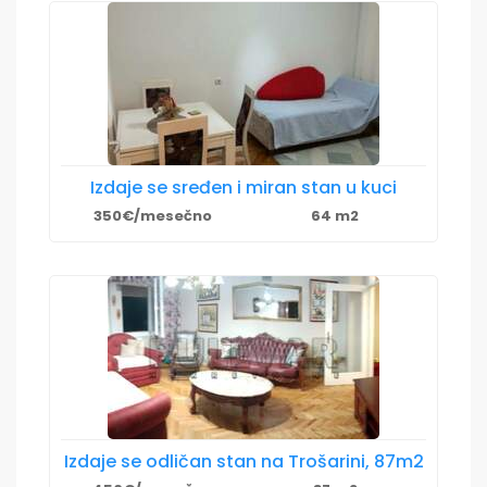
Izdaje se sređen i miran stan u kuci
350€/mesečno
64 m2
Izdaje se odličan stan na Trošarini, 87m2