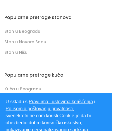
Popularne pretrage stanova
Stan u Beogradu
Stan u Novom Sadu
Stan u Nišu
Popularne pretrage kuća
Kuća u Beogradu
Kuća u Novom Sadu
U skladu s
Pravilima i uslovima korišćenja
i
Polisom o poštovanju privatnosti
,
Kuća u Nišu
svenekretnine.com koristi Cookie-je da bi
obezbedio dobro korisničko iskustvo,
SveNekretnine.com predstavlja sveobuhvatan
prikazivanje personalizovanog sadržaja,