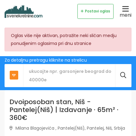
Postavi oglas
meni
Oglas više nije aktivan, potražite neki sličan medju
ponudjenim oglasima pri dnu stranice
Za detaljnu pretragu kliknite na strelicu
Dvoiposoban stan, Niš -
Pantelej(Niš) | Izdavanje · 65m² ·
360€
Milana Blagojevića , Pantelej(Niš), Pantelej, Niš, Srbija