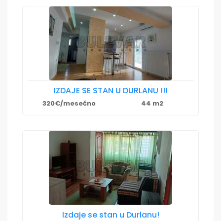
IZDAJE SE STAN U DURLANU !!!
320€/mesečno
44 m2
Izdaje se stan u Durlanu!