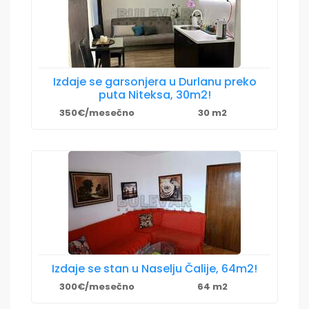
Izdaje se garsonjera u Durlanu preko
puta Niteksa, 30m2!
350€/mesečno
30 m2
Izdaje se stan u Naselju Čalije, 64m2!
300€/mesečno
64 m2