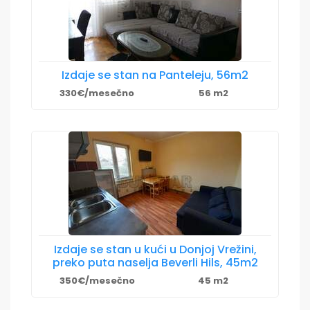
Izdaje se stan na Panteleju, 56m2
330€/mesečno
56 m2
Izdaje se stan u kući u Donjoj Vrežini,
preko puta naselja Beverli Hils, 45m2
350€/mesečno
45 m2