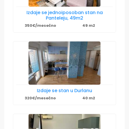
Izdaje se jednoiposoban stan na
Panteleju, 49m2
350€/mesečno
49 m2
Izdaje se stan u Durlanu
320€/mesečno
40 m2