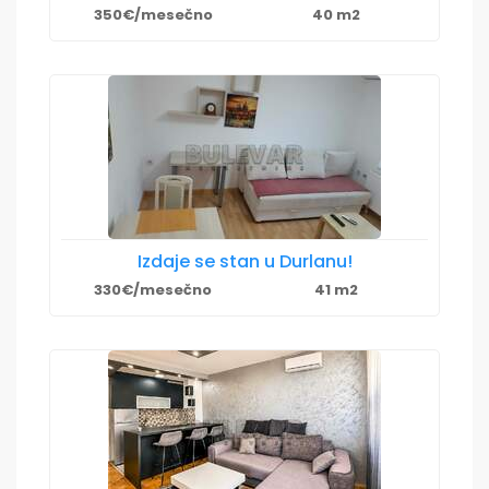
350€/mesečno
40 m2
Izdaje se stan u Durlanu!
330€/mesečno
41 m2