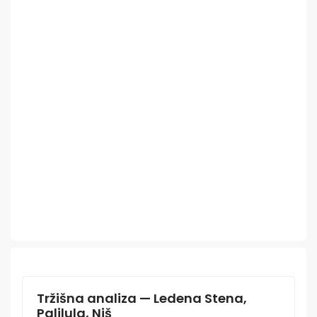
Tržišna analiza — Ledena Stena,
Palilula, Niš