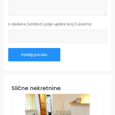
U sledeće (antibot) polje upišite broj 3 slovima
Slične nekretnine