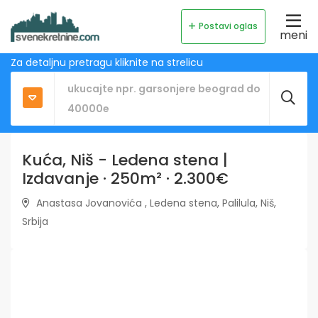
Postavi oglas
meni
Za detaljnu pretragu kliknite na strelicu
Kuća, Niš - Ledena stena |
Izdavanje · 250m² · 2.300€
Anastasa Jovanovića , Ledena stena, Palilula, Niš,
Srbija