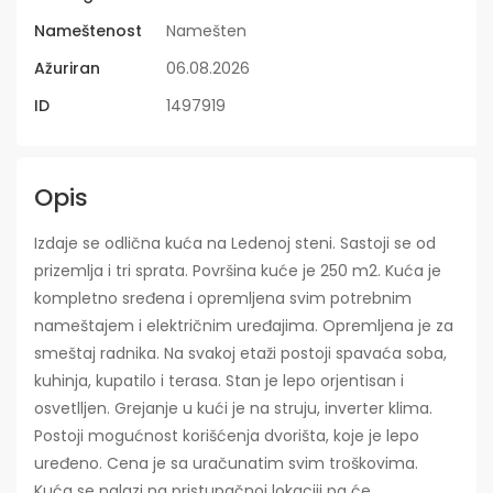
Nameštenost
Namešten
Ažuriran
06.08.2026
ID
1497919
Opis
Izdaje se odlična kuća na Ledenoj steni. Sastoji se od
prizemlja i tri sprata. Površina kuće je 250 m2. Kuća je
kompletno sređena i opremljena svim potrebnim
nameštajem i električnim uređajima. Opremljena je za
smeštaj radnika. Na svakoj etaži postoji spavaća soba,
kuhinja, kupatilo i terasa. Stan je lepo orjentisan i
osvetlljen. Grejanje u kući je na struju, inverter klima.
Postoji mogućnost korišćenja dvorišta, koje je lepo
uređeno. Cena je sa uračunatim svim troškovima.
Kuća se nalazi na pristupačnoj lokaciji pa će