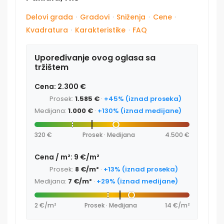
Delovi grada
·
Gradovi
·
Sniženja
·
Cene
·
Kvadratura
·
Karakteristike
·
FAQ
Upoređivanje ovog oglasa sa
tržištem
Cena: 2.300 €
Prosek:
1.585 €
·
+45% (iznad proseka)
Medijana:
1.000 €
·
+130% (iznad medijane)
320 €
Prosek · Medijana
4.500 €
Cena / m²: 9 €/m²
Prosek:
8 €/m²
·
+13% (iznad proseka)
Medijana:
7 €/m²
·
+29% (iznad medijane)
2 €/m²
Prosek · Medijana
14 €/m²