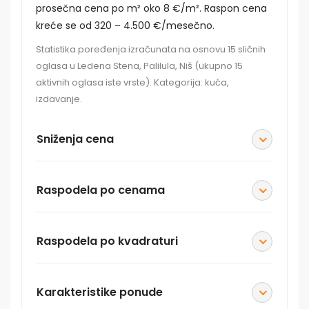
prosečna cena po m² oko 8 €/m². Raspon cena
kreće se od 320 – 4.500 €/mesečno.
Statistika poređenja izračunata na osnovu 15 sličnih
oglasa u Ledena Stena, Palilula, Niš (ukupno 15
aktivnih oglasa iste vrste). Kategorija: kuća,
izdavanje.
Sniženja cena
Raspodela po cenama
Raspodela po kvadraturi
Karakteristike ponude