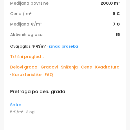
Medijana površine
200,0 m²
Cena / m²
8 €
Medijana €/m²
7 €
Aktivnih oglasa
15
Ovaj oglas:
9 €/m²
·
iznad proseka
Tržišni pregled ↓
Delovi grada
·
Gradovi
·
Sniženja
·
Cene
·
Kvadratura
·
Karakteristike
·
FAQ
Pretraga po delu grada
Šojka
5 €/m² · 3 ogl.