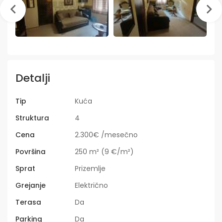
Detalji
Tip
Kuća
Struktura
4
Cena
2.300€ /mesečno
Površina
250 m² (9 €/m²)
Sprat
Prizemlje
Grejanje
Električno
Terasa
Da
Parking
Da