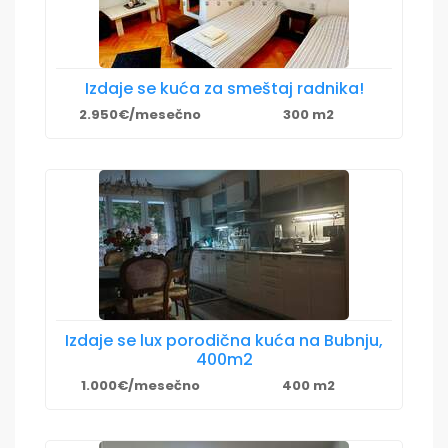
Izdaje se kuća za smeštaj radnika!
2.950€/mesečno
300 m2
Izdaje se lux porodična kuća na Bubnju,
400m2
1.000€/mesečno
400 m2