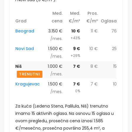
Med.
Med.
Pros.
Grad
cena
€/m²
€/m²
Oglasa
Beograd
3.150 €
10 €
11 €
76
+43%
/mes.
Novi Sad
1.500 €
9 €
10 €
25
+29%
/mes.
Niš
1.000 €
7 €
8 €
15
/mes.
TRENUTNI
Kragujevac
1.500 €
7 €
7 €
10
0%
/mes.
Za kuća (Ledena Stena, Palilula, Niš) trenutno
imamo 15 aktivnih oglasa. Na osnovu 15 oglasa u
ovom pregledu, prosečna cena iznosi 1.585
€/mesečno, prosečna površina 255,4 m², a