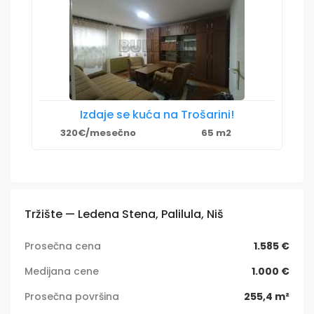
Izdaje se kuća na Trošarini!
320€/mesečno
65 m2
Tržište — Ledena Stena, Palilula, Niš
Prosečna cena
1.585 €
Medijana cene
1.000 €
Prosečna površina
255,4 m²