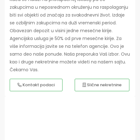
zakupcima u neposrednom okruženju na raspolaganju
biti svi objekti od značaja za svakodnevni život. Izdaje
se ozbiljnim zakupcima na duži vremenski period.
Obavezan depozit u visini jedne mesečne kirije.
Agencijska usluga je 50% od prve mesečne kirije. Za
više informacija javite se na telefon agencije. Ovo je
samo deo naše ponude. Naša preporuka Vaš izbor. Ovu
kao i druge nekretnine možete videti na našem sajtu.
Čekamo Vas.
Kontakt podaci
Slične nekretnine