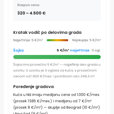
Raspon cena
320 – 4.500 €
Kratak vodič po delovima grada
Najjeftinije: 5 €/m²
Najskuplje: 5 €/m²
Šojka
5 €/m²
najjeftinije
· 3 ogl.
Šojka ima prosečno 5 €/m² — najjeftiniji deo grada u
uzorku. U uzorku je 3 oglasa za kuća, s prosečnom
cenom od 1.800 €/mes. i površinom oko 348,3 m².
Poređenje gradova
Kuća u Niš imaju medijanu cene od 1.000 €/mes.
(prosek 1.585 €/mes.) i medijanu od 7 €/m²
(prosek 8 €/m²) — skuplje od Beograd (10 €/m²)
i Novi Sad (9 €/m²).