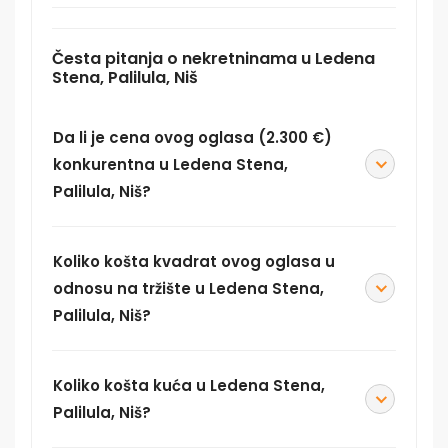
Česta pitanja o nekretninama u Ledena
Stena, Palilula, Niš
Da li je cena ovog oglasa (2.300 €)
konkurentna u Ledena Stena,
Palilula, Niš?
Koliko košta kvadrat ovog oglasa u
odnosu na tržište u Ledena Stena,
Palilula, Niš?
Koliko košta kuća u Ledena Stena,
Palilula, Niš?