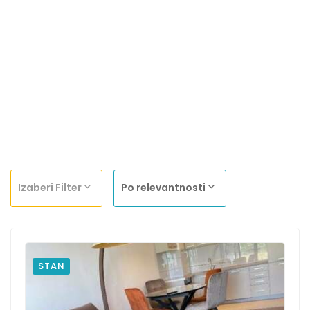
Izaberi Filter
Po relevantnosti
STAN