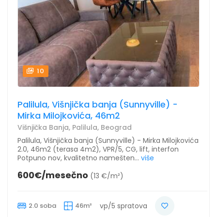
10
Palilula, Višnjička banja (Sunnyville) -
Mirka Milojkovića, 46m2
Višnjička Banja, Palilula, Beograd
Palilula, Višnjička banja (Sunnyville) - Mirka Milojkovića
2.0, 46m2 (terasa 4m2), VPR/5, CG, lift, interfon
Potpuno nov, kvalitetno namešten...
više
600€/mesečno
(13 €/m²)
2.0 soba
46m²
vp/5 spratova