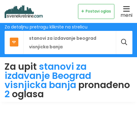
Postavi oglas
meni
Za detaljnu pretragu kliknite na strelicu
Za upit
stanovi za
izdavanje Beograd
visnjicka banja
pronađeno
2
oglasa