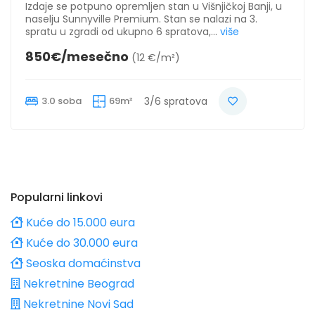
Izdaje se potpuno opremljen stan u Višnjičkoj Banji, u
naselju Sunnyville Premium. Stan se nalazi na 3.
spratu u zgradi od ukupno 6 spratova,...
više
850€/mesečno
(12 €/m²)
3.0 soba
69m²
3/6 spratova
Popularni linkovi
Kuće do 15.000 eura
Kuće do 30.000 eura
Seoska domaćinstva
Nekretnine Beograd
Nekretnine Novi Sad