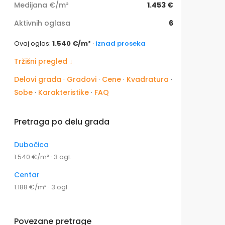
Medijana €/m²
1.453 €
Aktivnih oglasa
6
Ovaj oglas:
1.540 €/m²
·
iznad proseka
Tržišni pregled ↓
Delovi grada
·
Gradovi
·
Cene
·
Kvadratura
·
Sobe
·
Karakteristike
·
FAQ
Pretraga po delu grada
Dubočica
1.540 €/m² · 3 ogl.
Centar
1.188 €/m² · 3 ogl.
Povezane pretrage