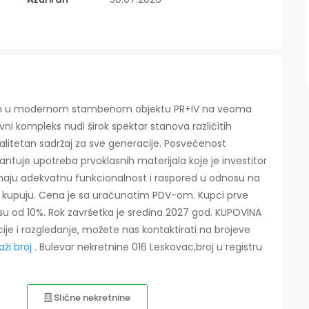
niran u modernom stambenom objektu PR+IV na veoma
ni kompleks nudi širok spektar stanova različitih
alitetan sadržaj za sve generacije. Posvećenost
antuje upotreba prvoklasnih materijala koje je investitor
 imaju adekvatnu funkcionalnost i raspored u odnosu na
o kupuju. Cena je sa uračunatim PDV-om. Kupci prve
u od 10%. Rok završetka je sredina 2027 god. KUPOVINA
ije i razgledanje, možete nas kontaktirati na brojeve
kaži broj
. Bulevar nekretnine 016 Leskovac,broj u registru
Slične nekretnine