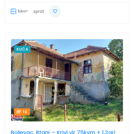
58m²
.sprat
KUĆA
10
Boljevac, Rtanj – Krivi vir 75kvm + 1,2ari