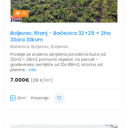
10
Boljevac, Rtanj - Bačevica 32+29 + 2ha
33ara 33kvm
Bačevica, Boljevac, Boljevac
Prodaje se srušena uknjižena porodična kuća od
32m2 + 29m2 pomoćni objekat, na parceli –
građevinsko zemljište od 12a 88m2, istočno od
planine...
više
7.000€
(218 €/m²)
32m²
Prizemlje