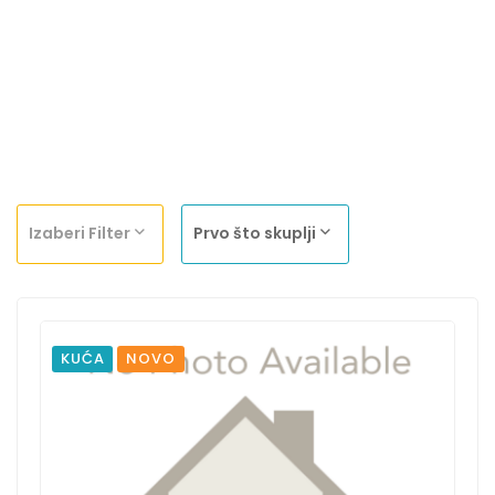
Izaberi Filter
Prvo što skuplji
KUĆA
NOVO