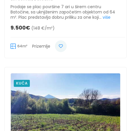
Prodaje se plac površine 7 ari u širem centru
Batočine, sa uknjiženim započetim objektom od 64
m². Plac predstavlja dobru priliku za one koji...
više
9.500€
(148 €/m²)
64m²
Prizemlje
KUĆA