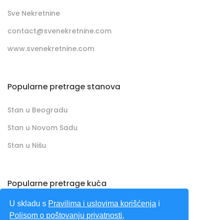
Sve Nekretnine
contact@svenekretnine.com
www.svenekretnine.com
Popularne pretrage stanova
Stan u Beogradu
Stan u Novom Sadu
Stan u Nišu
Popularne pretrage kuća
U skladu s
Pravilima i uslovima korišćenja
i
Kuća u Beogradu
Polisom o poštovanju privatnosti
,