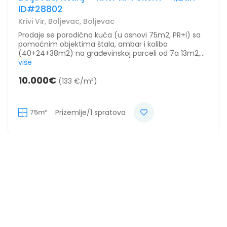
ID#28802
Krivi Vir, Boljevac, Boljevac
Prodaje se porodična kuća (u osnovi 75m2, PR+I) sa
pomoćnim objektima štala, ambar i koliba
(40+24+38m2) na građevinskoj parceli od 7a 13m2,...
više
10.000€
(133 €/m²)
75m²
Prizemlje/1 spratova