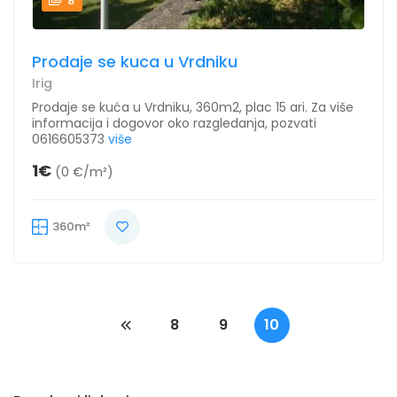
8
Prodaje se kuca u Vrdniku
Irig
Prodaje se kuća u Vrdniku, 360m2, plac 15 ari. Za više
informacija i dogovor oko razgledanja, pozvati
0616605373
više
1€
(0 €/m²)
360m²
8
9
10