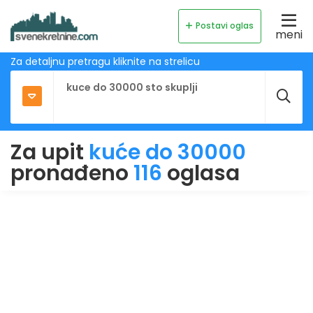
Postavi oglas
meni
Za detaljnu pretragu kliknite na strelicu
Za upit
kuće do 30000
pronađeno
116
oglasa