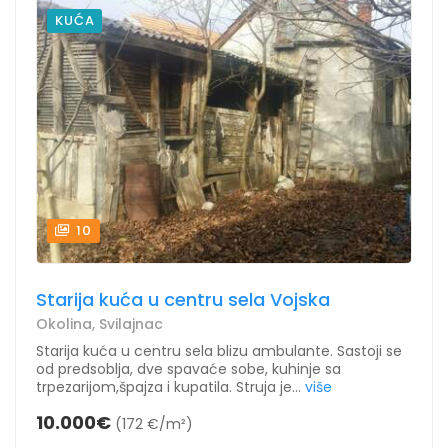
KUĆA
10
Starija kuća u centru sela Vojska
Okolina, Svilajnac
Starija kuća u centru sela blizu ambulante. Sastoji se
od predsoblja, dve spavaće sobe, kuhinje sa
trpezarijom,špajza i kupatila. Struja je...
više
10.000€
(172 €/m²)