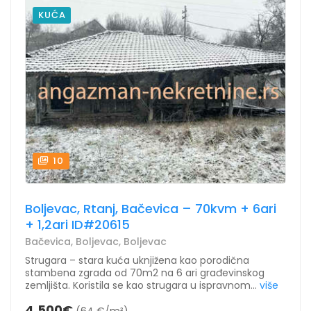
KUĆA
10
Boljevac, Rtanj, Bačevica – 70kvm + 6ari
+ 1,2ari ID#20615
Bačevica, Boljevac, Boljevac
Strugara – stara kuća uknjižena kao porodična
stambena zgrada od 70m2 na 6 ari građevinskog
zemljišta. Koristila se kao strugara u ispravnom...
više
4.500€
(64 €/m²)