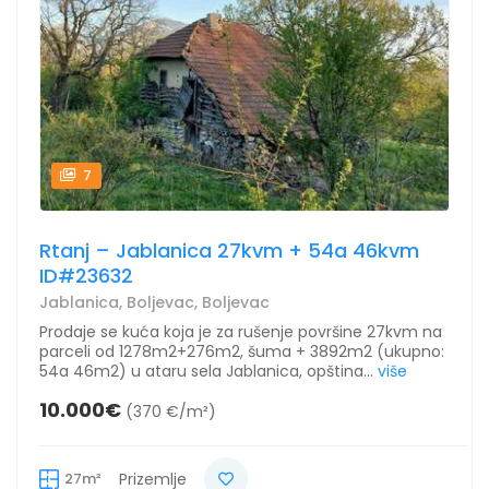
7
Rtanj – Jablanica 27kvm + 54a 46kvm
ID#23632
Jablanica, Boljevac, Boljevac
Prodaje se kuća koja je za rušenje površine 27kvm na
parceli od 1278m2+276m2, šuma + 3892m2 (ukupno:
54a 46m2) u ataru sela Jablanica, opština...
više
10.000€
(370 €/m²)
27m²
Prizemlje