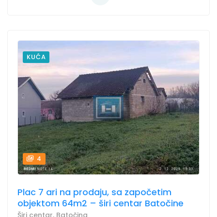
KUĆA
4
Plac 7 ari na prodaju, sa započetim
objektom 64m2 – širi centar Batočine
Širi centar, Batočina