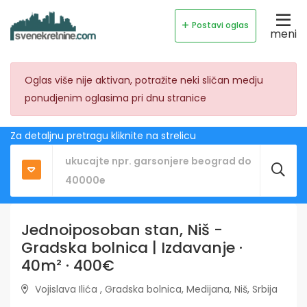
Postavi oglas
meni
Oglas više nije aktivan, potražite neki sličan medju
ponudjenim oglasima pri dnu stranice
Za detaljnu pretragu kliknite na strelicu
Jednoiposoban stan, Niš -
Gradska bolnica | Izdavanje ·
40m² · 400€
Vojislava Ilića , Gradska bolnica, Medijana, Niš, Srbija