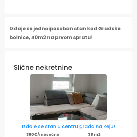
Izdaje se jednoiposoban stan kod Gradske
bolnice, 40m2 na prvom spratu!
Slične nekretnine
Izdaje se stan u centru grada na keju!
380€/mesečno
38 m2