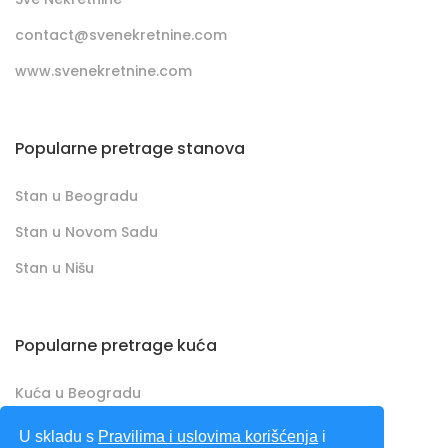
contact@svenekretnine.com
www.svenekretnine.com
Popularne pretrage stanova
Stan u Beogradu
Stan u Novom Sadu
Stan u Nišu
Popularne pretrage kuća
Kuća u Beogradu
Kuća u Novom Sadu
U skladu s
Pravilima i uslovima korišćenja
i