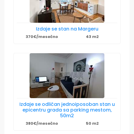
Izdaje se stan na Margeru
370€/mesečno
43 m2
Izdaje se odličan jednoiposoban stan u
epicentru grada sa parking mestom,
50m2
380€/mesečno
50 m2