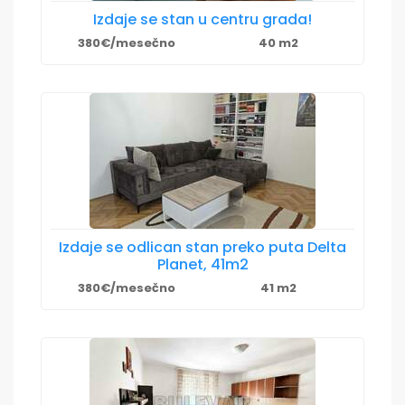
Izdaje se stan u centru grada!
380€/mesečno
40 m2
Izdaje se odlican stan preko puta Delta
Planet, 41m2
380€/mesečno
41 m2