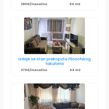
380€/mesečno
54 m2
Izdaje se stan prekoputa Filozofskog
fakulteta
370€/mesečno
44 m2