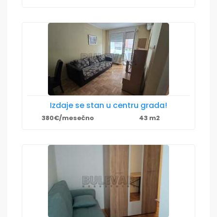
Izdaje se stan u centru grada!
380€/mesečno
43 m2