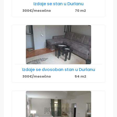
Izdaje se stan u Durlanu
300€/mesečno
70 m2
Izdaje se dvosoban stan u Durlanu
300€/mesečno
54 m2