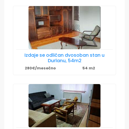
Izdaje se odličan dvosoban stan u
Durlanu, 54m2
280€/mesečno
54 m2