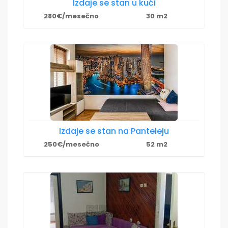
Izdaje se stan u kući
280€/mesečno
30 m2
Izdaje se stan na Panteleju
250€/mesečno
52 m2