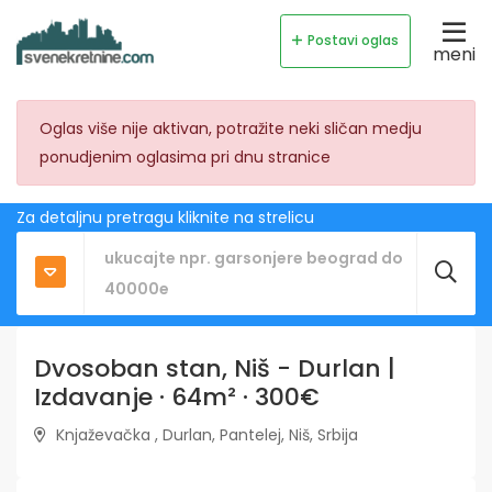
Postavi oglas
meni
Oglas više nije aktivan, potražite neki sličan medju
ponudjenim oglasima pri dnu stranice
Za detaljnu pretragu kliknite na strelicu
Dvosoban stan, Niš - Durlan |
Izdavanje · 64m² · 300€
Knjaževačka , Durlan, Pantelej, Niš, Srbija