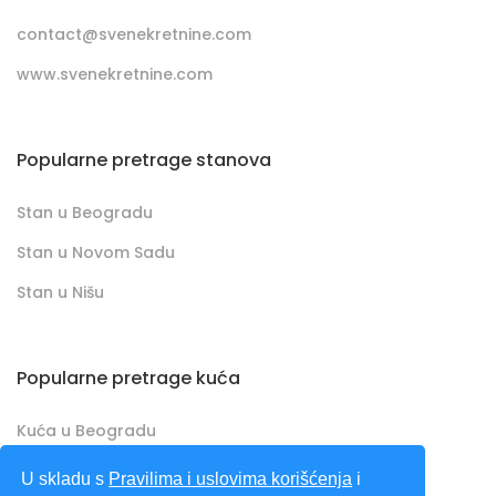
contact@svenekretnine.com
www.svenekretnine.com
Popularne pretrage stanova
Stan u Beogradu
Stan u Novom Sadu
Stan u Nišu
Popularne pretrage kuća
Kuća u Beogradu
Kuća u Novom Sadu
U skladu s
Pravilima i uslovima korišćenja
i