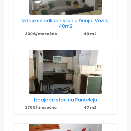
Izdaje se odličan stan u Donjoj Vežini,
40m2
300€/mesečno
40 m2
Izdaje se stan na Panteleju
270€/mesečno
47 m2