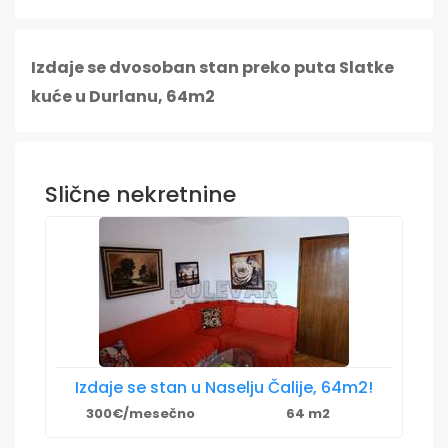
Izdaje se dvosoban stan preko puta Slatke
kuće u Durlanu, 64m2
Slične nekretnine
Izdaje se stan u Naselju Čalije, 64m2!
300€/mesečno
64 m2