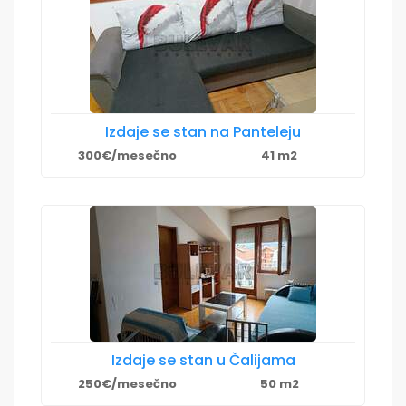
Izdaje se stan na Panteleju
300€/mesečno
41 m2
Izdaje se stan u Čalijama
250€/mesečno
50 m2