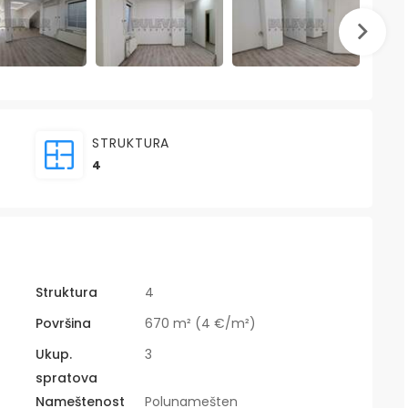
STRUKTURA
4
Struktura
4
Površina
670 m² (4 €/m²)
Ukup.
3
spratova
Nameštenost
Polunamešten