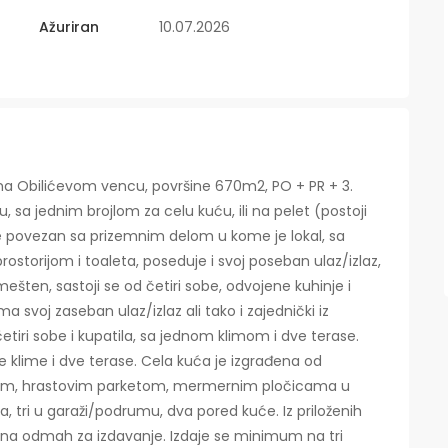
Ažuriran
10.07.2026
ke na Obilićevom vencu, površine 670m2, PO + PR + 3.
u, sa jednim brojlom za celu kuću, ili na pelet (postoji
je povezan sa prizemnim delom u kome je lokal, sa
storijom i toaleta, poseduje i svoj poseban ulaz/izlaz,
ešten, sastoji se od četiri sobe, odvojene kuhinje i
 svoj zaseban ulaz/izlaz ali tako i zajednički iz
četiri sobe i kupatila, sa jednom klimom i dve terase.
ve klime i dve terase. Cela kuća je izgrađena od
ijom, hrastovim parketom, mermernim pločicama u
, tri u garaži/podrumu, dva pored kuće. Iz priloženih
emna odmah za izdavanje. Izdaje se minimum na tri