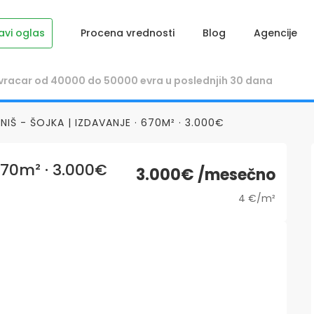
avi oglas
Procena vrednosti
Blog
Agencije
NIŠ - ŠOJKA | IZDAVANJE · 670M² · 3.000€
 670m² · 3.000€
3.000€ /mesečno
4 €/m²