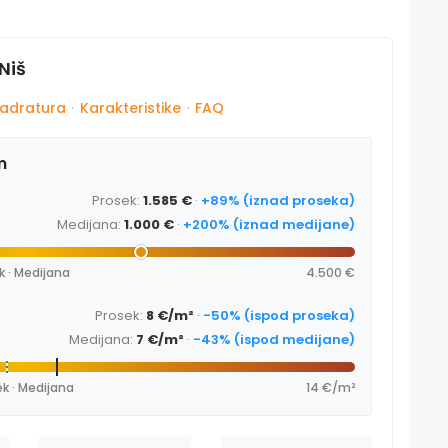
Niš
adratura
·
Karakteristike
·
FAQ
m
Prosek:
1.585 €
·
+89% (iznad proseka)
Medijana:
1.000 €
·
+200% (iznad medijane)
k · Medijana
4.500 €
Prosek:
8 €/m²
·
-50% (ispod proseka)
Medijana:
7 €/m²
·
-43% (ispod medijane)
k · Medijana
14 €/m²