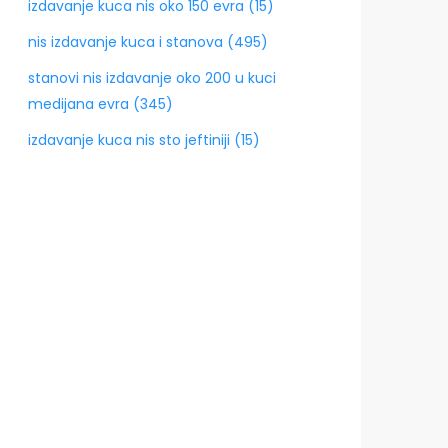
izdavanje kuca nis oko 150 evra (15)
nis izdavanje kuca i stanova (495)
stanovi nis izdavanje oko 200 u kuci
medijana evra (345)
izdavanje kuca nis sto jeftiniji (15)