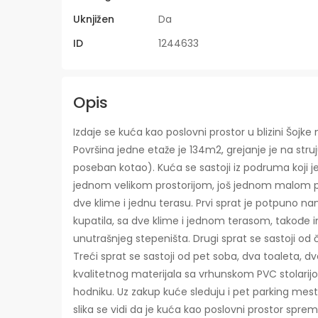
Uknjižen
Da
ID
1244633
Opis
Izdaje se kuća kao poslovni prostor u blizini Šoj
Površina jedne etaže je 134m2, grejanje je na struj
poseban kotao). Kuća se sastoji iz podruma koji 
jednom velikom prostorijom, još jednom malom pro
dve klime i jednu terasu. Prvi sprat je potpuno nam
kupatila, sa dve klime i jednom terasom, takođe ima
unutrašnjeg stepeništa. Drugi sprat se sastoji od 
Treći sprat se sastoji od pet soba, dva toaleta, d
kvalitetnog materijala sa vrhunskom PVC stolar
hodniku. Uz zakup kuće sleduju i pet parking mesta
slika se vidi da je kuća kao poslovni prostor spr