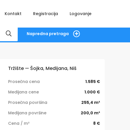
Kontakt
Registracija
Logovanje
Napredna pretraga
Tržište — Šojka, Medijana, Niš
Prosečna cena
1.585 €
Medijana cene
1.000 €
Prosečna površina
255,4 m²
Medijana površine
200,0 m²
Cena / m²
8 €