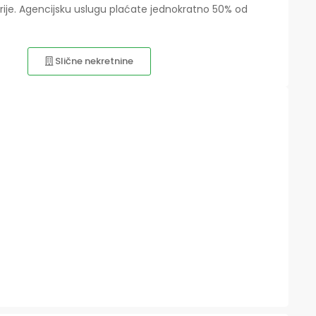
kirije. Agencijsku uslugu plaćate jednokratno 50% od
Slične nekretnine