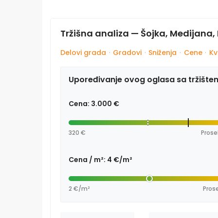
Tržišna analiza — Šojka, Medijana, 
Delovi grada
·
Gradovi
·
Sniženja
·
Cene
·
Kv
Upoređivanje ovog oglasa sa tržište
Cena: 3.000 €
320 €
Prose
Cena / m²: 4 €/m²
2 €/m²
Prose