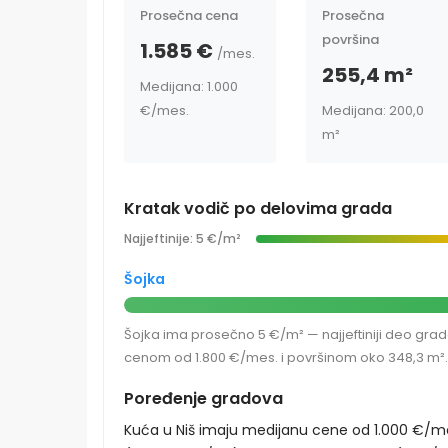
Prosečna cena
Prosečna
površina
1.585 €
/mes.
255,4 m²
Medijana: 1.000
€
/mes.
Medijana: 200,0
m²
Kratak vodič po delovima grada
Najjeftinije: 5 €/m²
Šojka
Šojka ima prosečno 5 €/m² — najjeftiniji deo grad
cenom od 1.800 €/mes. i površinom oko 348,3 m².
Poređenje gradova
Kuća u Niš imaju medijanu cene od 1.000 €/me