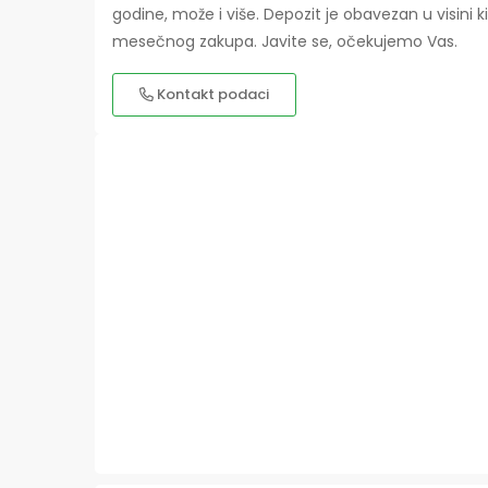
godine, može i više. Depozit je obavezan u visini 
mesečnog zakupa. Javite se, očekujemo Vas.
Kontakt podaci