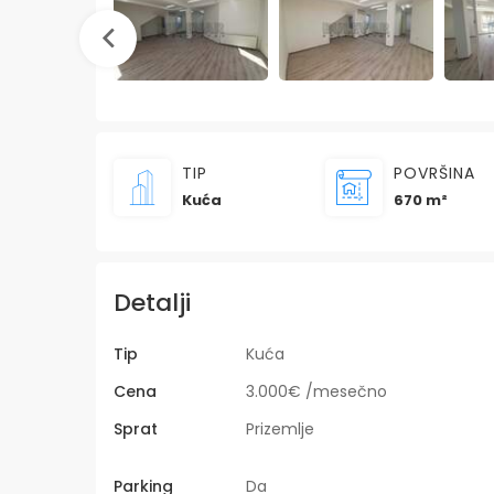
TIP
POVRŠINA
Kuća
670 m²
Detalji
Tip
Kuća
Cena
3.000€ /mesečno
Sprat
Prizemlje
Parking
Da