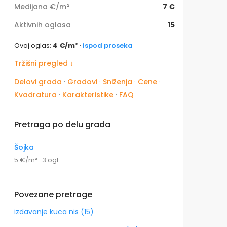
Medijana €/m²
7 €
Aktivnih oglasa
15
Ovaj oglas:
4 €/m²
·
ispod proseka
Tržišni pregled ↓
Delovi grada
·
Gradovi
·
Sniženja
·
Cene
·
Kvadratura
·
Karakteristike
·
FAQ
Pretraga po delu grada
Šojka
5 €/m² · 3 ogl.
Povezane pretrage
izdavanje kuca nis (15)