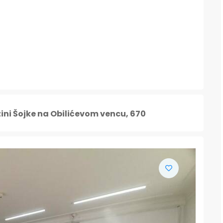
zini Šojke na Obilićevom vencu, 670