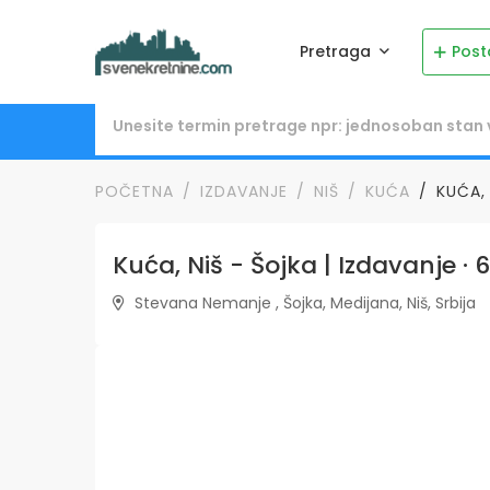
Pretraga
Post
POČETNA
IZDAVANJE
NIŠ
KUĆA
KUĆA, 
Kuća, Niš - Šojka | Izdavanje ·
Stevana Nemanje , Šojka, Medijana, Niš, Srbija