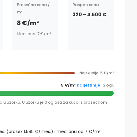
Prosečna cena /
Raspon cena
m²
320 – 4.500 €
8 €/m²
Medijana: 7 €/m²
Najskuplje: 5 €/m²
5 €/m²
najjeftinije
· 3 ogl.
a u uzorku. U uzorku je 3 oglasa za kuća, s prosečnom
s. (prosek 1.585 €/mes.) i medijanu od 7 €/m²