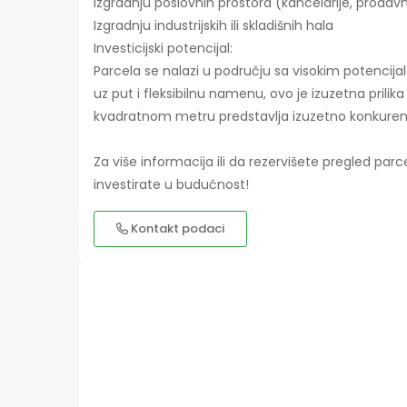
Izgradnju poslovnih prostora (kancelarije, prodavn
Izgradnju industrijskih ili skladišnih hala
Investicijski potencijal:
Parcela se nalazi u području sa visokim potencijal
uz put i fleksibilnu namenu, ovo je izuzetna prilik
kvadratnom metru predstavlja izuzetno konkuren
Za više informacija ili da rezervišete pregled parc
investirate u budućnost!
Kontakt podaci