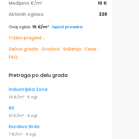
Medijana €/m²
10 €
Aktivnih oglasa
339
Ovaj oglas:
15 €/m²
·
ispod proseka
Tržišni pregled ↓
Delovi grada
·
Gradovi
·
Sniženja
·
Cene
·
FAQ
Pretraga po delu grada
Industrijska Zona
14 €/m² · 6 ogl.
Rit
10 €/m² · 4 ogl.
Đurđevo Brdo
7 €/m² · 4 ogl.