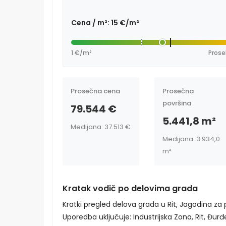
Cena / m²: 15 €/m²
1 €/m²
Prose
Prosečna cena
Prosečna
površina
79.544 €
5.441,8 m²
Medijana: 37.513 €
Medijana: 3.934,0
m²
Kratak vodič po delovima grada
Kratki pregled delova grada u Rit, Jagodina za
Uporedba uključuje: Industrijska Zona, Rit, Đurđe