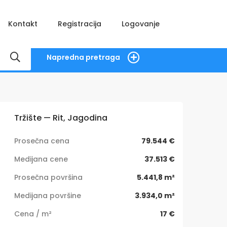
Kontakt
Registracija
Logovanje
Napredna pretraga
Tržište — Rit, Jagodina
Prosečna cena
79.544 €
Medijana cene
37.513 €
Prosečna površina
5.441,8 m²
Medijana površine
3.934,0 m²
Cena / m²
17 €