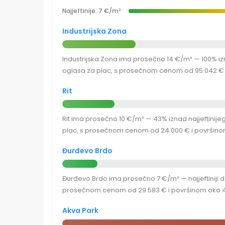
Najjeftinije: 7 €/m²
Industrijska Zona
Industrijska Zona ima prosečno 14 €/m² — 100% izn
oglasa za plac, s prosečnom cenom od 95.042 € i
Rit
Rit ima prosečno 10 €/m² — 43% iznad najjeftinije
plac, s prosečnom cenom od 24.000 € i površinom
Đurđevo Brdo
Đurđevo Brdo ima prosečno 7 €/m² — najjeftiniji d
prosečnom cenom od 29.583 € i površinom oko 4
Akva Park