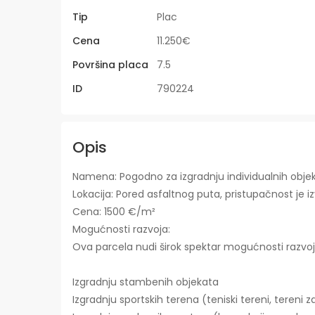
Tip
Plac
Cena
11.250€
Površina placa
7.5
ID
790224
Opis
Namena: Pogodno za izgradnju individualnih objekat
Lokacija: Pored asfaltnog puta, pristupačnost je i
Cena: 1500 €/m²
Mogućnosti razvoja:
Ova parcela nudi širok spektar mogućnosti razvoja,
Izgradnju stambenih objekata
Izgradnju sportskih terena (teniski tereni, tereni z