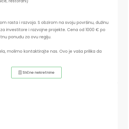
ice, restorani)
om rasta i razvoja. S obzirom na svoju površinu, dužinu
a za investitore i razvojne projekte. Cena od 1000 € po
tnu ponudu za ovu regiju.
ela, molimo kontaktirajte nas. Ovo je vaša prilika da
Slične nekretnine