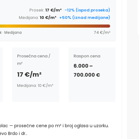
Prosek:
17 €/m²
·
-12% (ispod proseka)
Medijana:
10 €/m²
·
+50% (iznad medijane)
k · Medijana
74 €/m²
Prosečna cena /
Raspon cena
m²
6.000 –
17 €/m²
700.000 €
Medijana: 10 €/m²
 plac — prosečne cene po m² i broj oglasa u uzorku.
vo Brdo i dr..