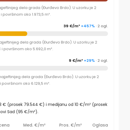
eftinijeg dela grada (Đurđevo Brdo). U uzorku je 2
 površinom oko 1.973,5 m².
39 €/m²
+457%
· 2 ogl.
jeftinijeg dela grada (Đurđevo Brdo). U uzorku je 2
i površinom oko 5.692,0 m².
9 €/m²
+29%
· 2 ogl.
jjeftinijeg dela grada (Đurđevo Brdo). U uzorku je 2
 površinom oko 6.129,5 m².
3 € (prosek 79.544 €) i medijanu od 10 €/m² (prosek
ovi Sad (95 €/m²).
cena
Med. €/m²
Pros. €/m²
Oglasa