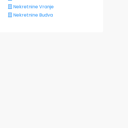
Nekretnine Vranje
Nekretnine Budva