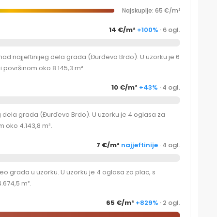
Najskuplje: 65 €/m²
14 €/m²
+100%
· 6 ogl.
ad najjeftinijeg dela grada (Đurđevo Brdo). U uzorku je 6
 površinom oko 8.145,3 m².
10 €/m²
+43%
· 4 ogl.
g dela grada (Đurđevo Brdo). U uzorku je 4 oglasa za
 oko 4.143,8 m².
7 €/m²
najjeftinije
· 4 ogl.
eo grada u uzorku. U uzorku je 4 oglasa za plac, s
.674,5 m².
65 €/m²
+829%
· 2 ogl.