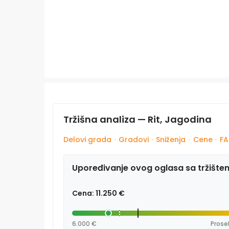
Tržišna analiza — Rit, Jagodina
Delovi grada
·
Gradovi
·
Sniženja
·
Cene
·
F
Upoređivanje ovog oglasa sa tržište
Cena: 11.250 €
6.000 €
Prose