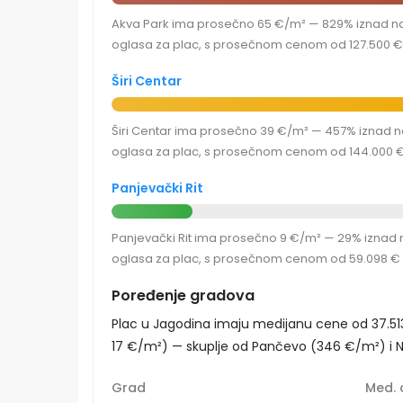
Akva Park ima prosečno 65 €/m² — 829% iznad najj
oglasa za plac, s prosečnom cenom od 127.500 € i
Širi Centar
Širi Centar ima prosečno 39 €/m² — 457% iznad naj
oglasa za plac, s prosečnom cenom od 144.000 € 
Panjevački Rit
Panjevački Rit ima prosečno 9 €/m² — 29% iznad na
oglasa za plac, s prosečnom cenom od 59.098 € i
Poređenje gradova
Plac u Jagodina imaju medijanu cene od 37.51
17 €/m²) — skuplje od Pančevo (346 €/m²) i N
Grad
Med. 