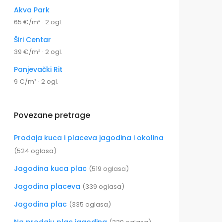
Akva Park
65 €/m² · 2 ogl.
Širi Centar
39 €/m² · 2 ogl.
Panjevački Rit
9 €/m² · 2 ogl.
Povezane pretrage
Prodaja kuca i placeva jagodina i okolina
(524 oglasa)
Jagodina kuca plac
(519 oglasa)
Jagodina placeva
(339 oglasa)
Jagodina plac
(335 oglasa)