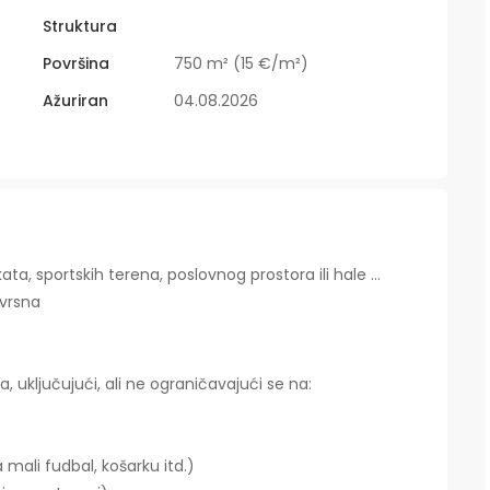
Struktura
Površina
750 m² (15 €/m²)
Ažuriran
04.08.2026
a, sportskih terena, poslovnog prostora ili hale ...
zvrsna
 uključujući, ali ne ograničavajući se na:
a mali fudbal, košarku itd.)