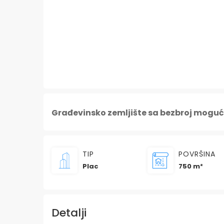
Građevinsko zemljište sa bezbroj moguć
TIP
POVRŠINA
Plac
750 m²
Detalji