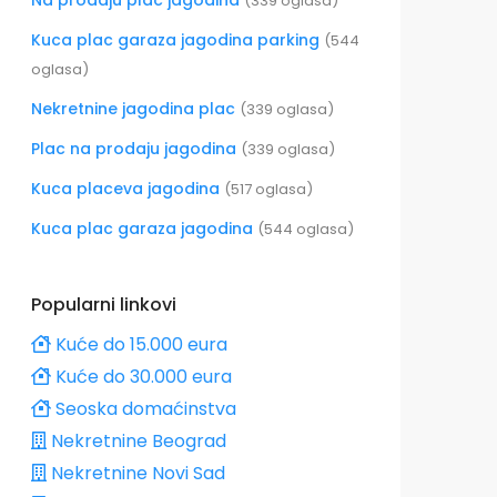
Na prodaju plac jagodina
(339 oglasa)
Kuca plac garaza jagodina parking
(544
oglasa)
Nekretnine jagodina plac
(339 oglasa)
Plac na prodaju jagodina
(339 oglasa)
Kuca placeva jagodina
(517 oglasa)
Kuca plac garaza jagodina
(544 oglasa)
Popularni linkovi
Kuće do 15.000 eura
Kuće do 30.000 eura
Seoska domaćinstva
Nekretnine Beograd
Nekretnine Novi Sad