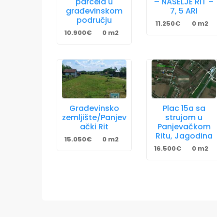
parcela u
– NASELJE RIT –
građevinskom
7, 5 ARI
području
11.250€
0 m2
10.900€
0 m2
Građevinsko
Plac 15a sa
zemljište/Panjev
strujom u
ački Rit
Panjevačkom
Ritu, Jagodina
15.050€
0 m2
16.500€
0 m2