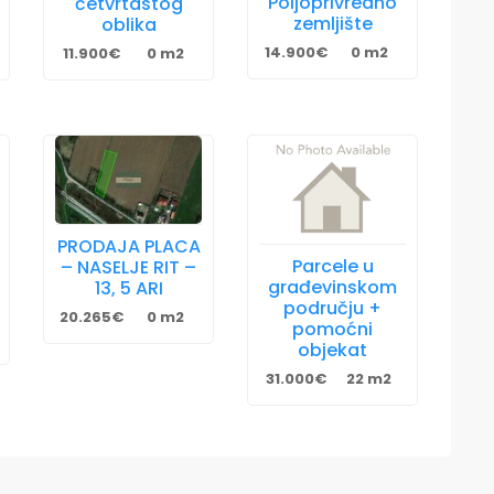
Poljoprivredno
četvrtastog
zemljište
oblika
14.900€
0 m2
11.900€
0 m2
PRODAJA PLACA
Parcele u
– NASELJE RIT –
građevinskom
13, 5 ARI
području +
20.265€
0 m2
pomoćni
objekat
31.000€
22 m2