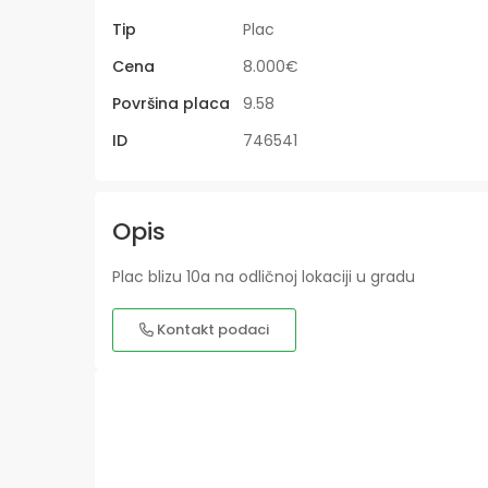
Tip
Plac
Cena
8.000€
Površina placa
9.58
ID
746541
Opis
Plac blizu 10a na odličnoj lokaciji u gradu
Kontakt podaci