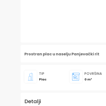
Prostran plac u naselju Panjevački rit
TIP
POVRŠINA
Plac
0 m²
Detalji