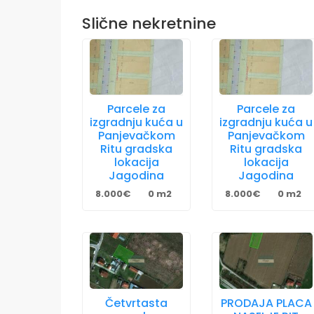
Slične nekretnine
Parcele za
Parcele za
izgradnju kuća u
izgradnju kuća u
Panjevačkom
Panjevačkom
Ritu gradska
Ritu gradska
lokacija
lokacija
Jagodina
Jagodina
8.000€
0 m2
8.000€
0 m2
Četvrtasta
PRODAJA PLACA