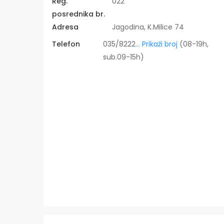
Reg.
022
posrednika br.
Adresa
Jagodina, K.Milice 74
Telefon
035/8222
... Prikaži broj
(08-19h,
sub.09-15h)