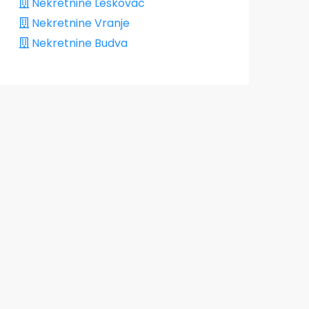
Nekretnine Leskovac
Nekretnine Vranje
Nekretnine Budva