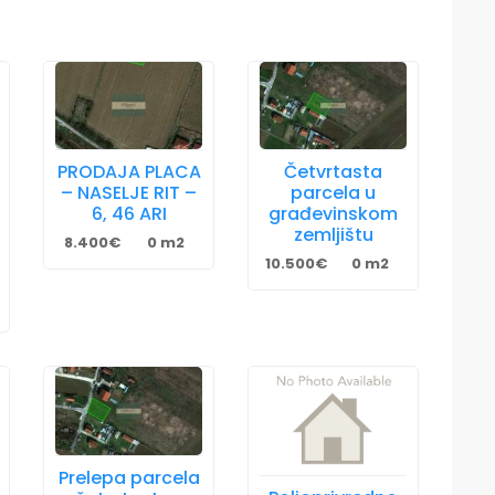
PRODAJA PLACA
Četvrtasta
– NASELJE RIT –
parcela u
6, 46 ARI
građevinskom
zemljištu
8.400€
0 m2
10.500€
0 m2
Prelepa parcela