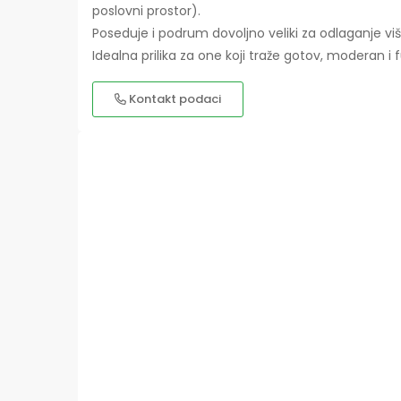
poslovni prostor).
Poseduje i podrum dovoljno veliki za odlaganje viš
Idealna prilika za one koji traže gotov, moderan i
Kontakt podaci