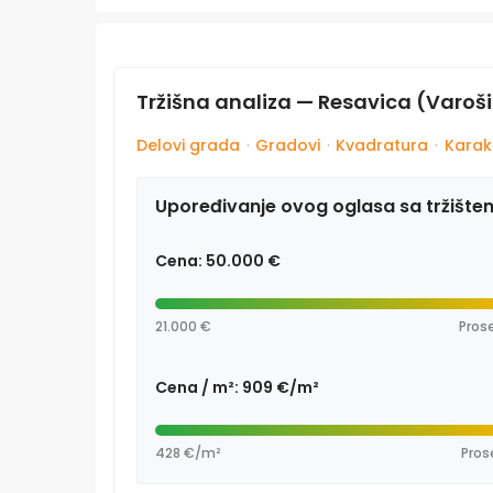
Tržišna analiza — Resavica (Varoš
Delovi grada
·
Gradovi
·
Kvadratura
·
Karakt
Upoređivanje ovog oglasa sa tržište
Cena: 50.000 €
21.000 €
Prose
Cena / m²: 909 €/m²
428 €/m²
Pros