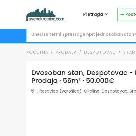
Pretraga
Post
POČETNA
PRODAJA
DESPOTOVAC
STAN
Dvosoban stan, Despotovac - R
Prodaja · 55m² · 50.000€
, Resavica (varošica), Okolina, Despotovac, Srb