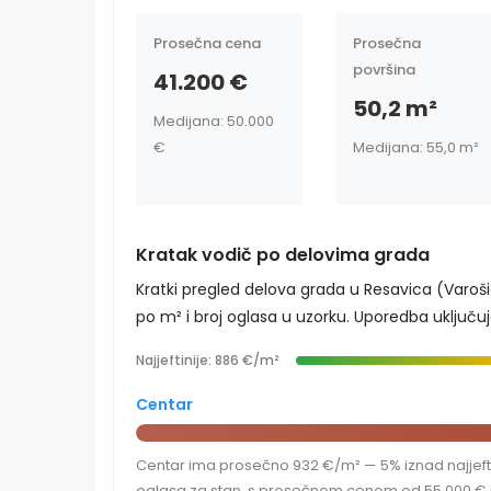
Prosečna cena
Prosečna
površina
41.200 €
50,2 m²
Medijana: 50.000
€
Medijana: 55,0 m²
Kratak vodič po delovima grada
Kratki pregled delova grada u Resavica (Varo
po m² i broj oglasa u uzorku. Uporedba uključu
Najjeftinije: 886 €/m²
Centar
Centar ima prosečno 932 €/m² — 5% iznad najjefti
oglasa za stan, s prosečnom cenom od 55.000 € i