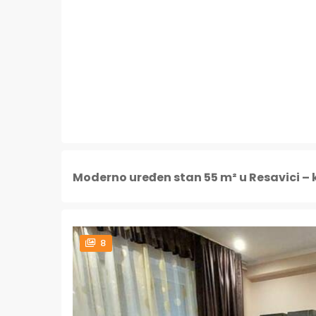
Moderno uređen stan 55 m² u Resavici –
8