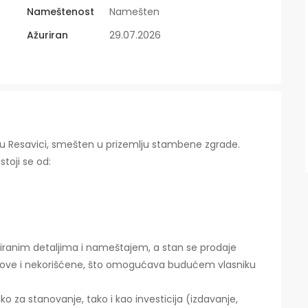
Nameštenost
Namešten
Ažuriran
29.07.2026
u Resavici, smešten u prizemlju stambene zgrade.
toji se od:
 biranim detaljima i nameštajem, a stan se prodaje
nove i nekorišćene, što omogućava budućem vlasniku
ko za stanovanje, tako i kao investicija (izdavanje,