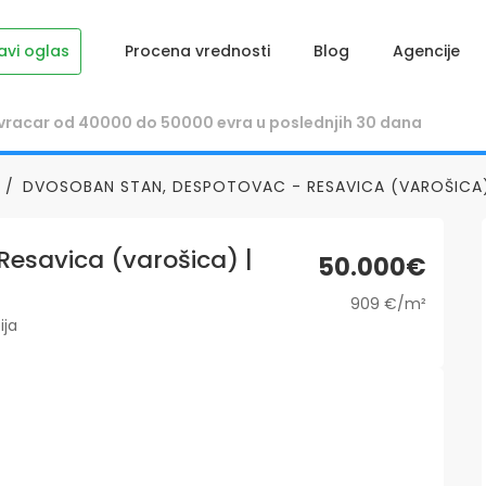
avi oglas
Procena vrednosti
Blog
Agencije
DVOSOBAN STAN, DESPOTOVAC - RESAVICA (VAROŠICA) 
esavica (varošica) |
50.000€
909 €/m²
ija