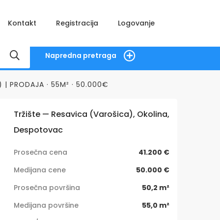
Kontakt
Registracija
Logovanje
Napredna pretraga
| PRODAJA · 55M² · 50.000€
Tržište — Resavica (Varošica), Okolina,
Despotovac
Prosečna cena
41.200 €
Medijana cene
50.000 €
Prosečna površina
50,2 m²
Medijana površine
55,0 m²