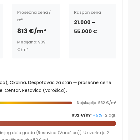
Prosečna cena /
Raspon cena
m²
21.000 –
813 €/m²
55.000 €
Medijana: 909
€/m²
šica), Okolina, Despotovac za stan — prosečne cene
je: Centar, Resavica (Varošica).
Najskuplje: 932 €/m²
932 €/m²
+5%
· 2 ogl.
nijeg dela grada (Resavica (Varošica)). U uzorku je 2
 površinom oko 59,0 m².