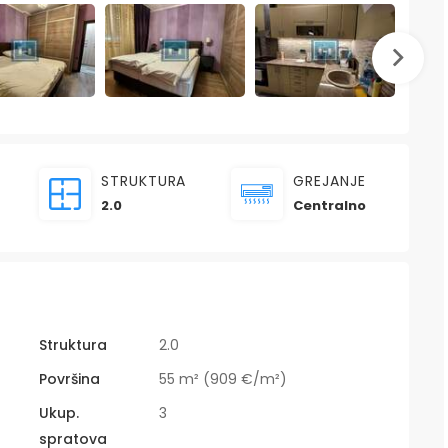
STRUKTURA
GREJANJE
2.0
Centralno
Struktura
2.0
Površina
55 m² (909 €/m²)
Ukup.
3
spratova