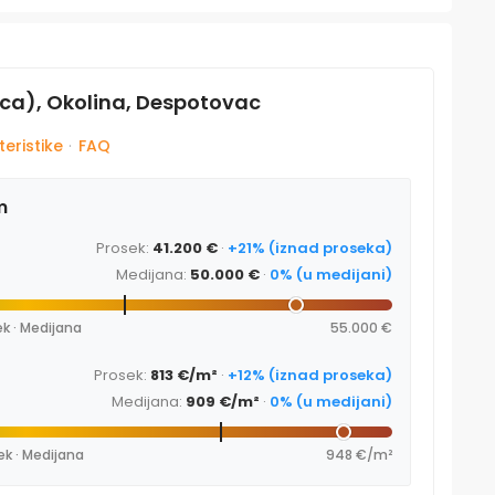
ica), Okolina, Despotovac
eristike
·
FAQ
m
Prosek:
41.200 €
·
+21% (iznad proseka)
Medijana:
50.000 €
·
0% (u medijani)
k · Medijana
55.000 €
Prosek:
813 €/m²
·
+12% (iznad proseka)
Medijana:
909 €/m²
·
0% (u medijani)
ek · Medijana
948 €/m²