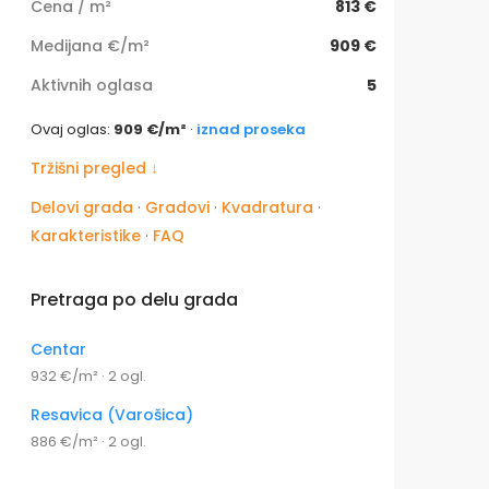
Cena / m²
813 €
Medijana €/m²
909 €
Aktivnih oglasa
5
Ovaj oglas:
909 €/m²
·
iznad proseka
Tržišni pregled ↓
Delovi grada
·
Gradovi
·
Kvadratura
·
Karakteristike
·
FAQ
Pretraga po delu grada
Centar
932 €/m² · 2 ogl.
Resavica (Varošica)
886 €/m² · 2 ogl.