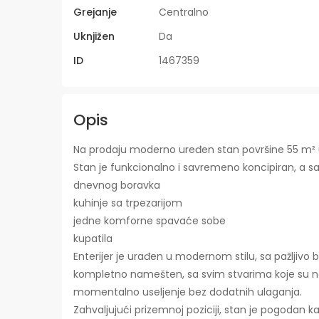
Grejanje
Centralno
Uknjižen
Da
ID
1467359
Opis
Na prodaju moderno uređen stan površine 55 m² 
Stan je funkcionalno i savremeno koncipiran, a sas
dnevnog boravka
kuhinje sa trpezarijom
jedne komforne spavaće sobe
kupatila
Enterijer je urađen u modernom stilu, sa pažljivo
kompletno namešten, sa svim stvarima koje su 
momentalno useljenje bez dodatnih ulaganja.
Zahvaljujući prizemnoj poziciji, stan je pogodan ka