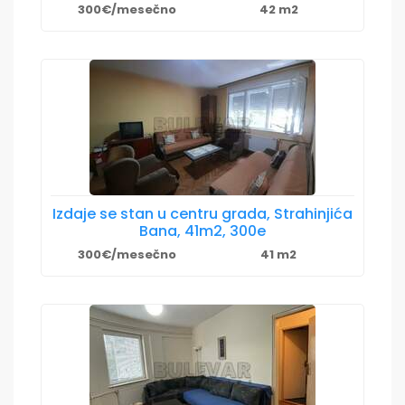
300€/mesečno
42 m2
Izdaje se stan u centru grada, Strahinjića
Bana, 41m2, 300e
300€/mesečno
41 m2