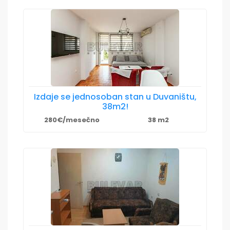
Izdaje se jednosoban stan u Duvaništu,
38m2!
280€/mesečno
38 m2