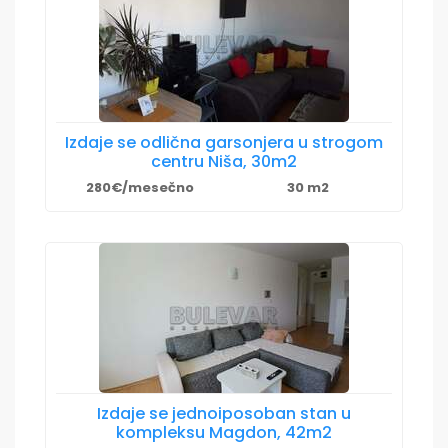
Izdaje se odlična garsonjera u strogom
centru Niša, 30m2
280€/mesečno
30 m2
Izdaje se jednoiposoban stan u
kompleksu Magdon, 42m2