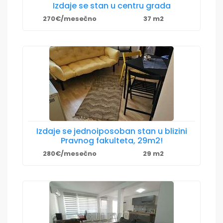
Izdaje se stan u centru grada
270€/mesečno
37 m2
Izdaje se jednoiposoban stan u blizini
Pravnog fakulteta, 29m2!
280€/mesečno
29 m2