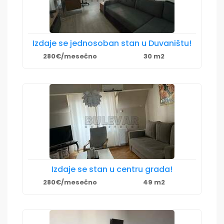
Izdaje se jednosoban stan u Duvaništu!
280€/mesečno
30 m2
Izdaje se stan u centru grada!
280€/mesečno
49 m2