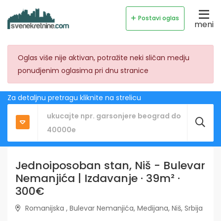
Postavi oglas
meni
Oglas više nije aktivan, potražite neki sličan medju
ponudjenim oglasima pri dnu stranice
Za detaljnu pretragu kliknite na strelicu
Jednoiposoban stan, Niš - Bulevar
Nemanjića | Izdavanje · 39m² ·
300€
Romanijska , Bulevar Nemanjića, Medijana, Niš, Srbija