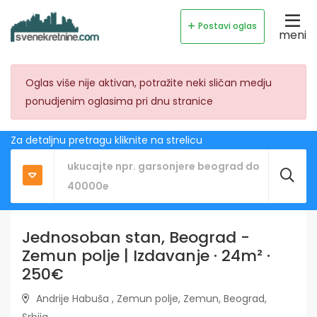
Postavi oglas
meni
Oglas više nije aktivan, potražite neki sličan medju
ponudjenim oglasima pri dnu stranice
Za detaljnu pretragu kliknite na strelicu
Jednosoban stan, Beograd -
Zemun polje | Izdavanje · 24m² ·
250€
Andrije Habuša , Zemun polje, Zemun, Beograd,
Srbija