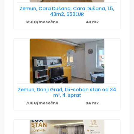
Zemun, Cara Dušana, Cara Dušana, 1.5,
43m2, 650EUR
650€/mesečno
43 m2
Zemun, Donji Grad, 1.5-soban stan od 34
m², 4. sprat
700€/mesečno
34 m2