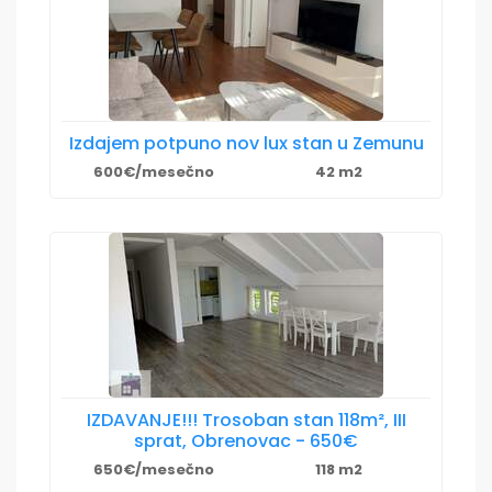
Izdajem potpuno nov lux stan u Zemunu
600€/mesečno
42 m2
IZDAVANJE!!! Trosoban stan 118m², III
sprat, Obrenovac - 650€
650€/mesečno
118 m2