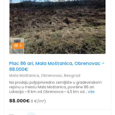
3
Plac 86 ari, Mala Moštanica, Obrenovac -
88.000€
Mala Moštanica, Obrenovac, Beograd
Na prodaju poljoprivredno zemljište u građevinskom
rejonu u mestu Mala Moštanica, površine 86 ari.
Lokacija: • 8 km od Obrenovca • 4,5 km od...
više
88.000€
0 €/m²)