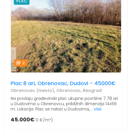
PLAC
2
Plac 8 ari, Obrenovac, Dudovi - 45000€
Obrenovac (mesto), Obrenovac, Beograd
Na prodaju građevinski plac ukupne površine 7.78 ari
u Dudovima u Obrenovcu, približnih dimenzija 14x56
m. Lokacija: Plac se nalazi u Dudovima,...
više
45.000€
0 €/m²)