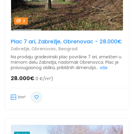
2
Plac 7 ari, Zabrežje, Obrenovac - 28.000€
Zabrežje, Obrenovac, Beograd
Na prodaju građevinski plac površine 7 ari, smešten u
mirnom delu Zabrežja, nadomak Obrenovca. Plac je
pravougaonog oblika, približnih dimenzija...
više
28.000€
0 €/m²)
0m²