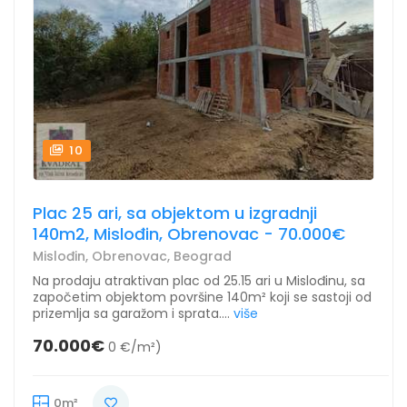
10
Plac 25 ari, sa objektom u izgradnji
140m2, Mislođin, Obrenovac - 70.000€
Mislođin, Obrenovac, Beograd
Na prodaju atraktivan plac od 25.15 ari u Mislođinu, sa
započetim objektom površine 140m² koji se sastoji od
prizemlja sa garažom i sprata....
više
70.000€
0 €/m²)
0m²