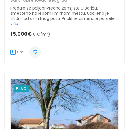
Barič, Obrenovac, Beograd
Prodaje se poljoprivredno zemljište u Bariču,
smešteno na lepom i mirnom mestu. Udaljeno je
450m od asfaltnog puta. Približne dimenzije parcele...
više
15.000€
0 €/m²)
0m²
PLAC