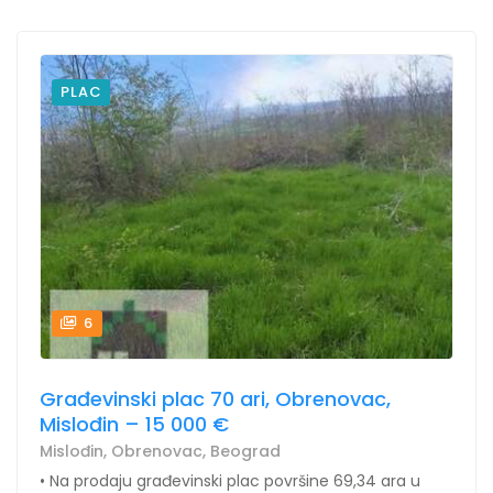
PLAC
6
Građevinski plac 70 ari, Obrenovac,
Mislođin – 15 000 €
Mislođin, Obrenovac, Beograd
• Na prodaju građevinski plac površine 69,34 ara u