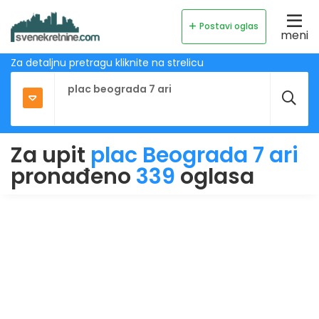
Postavi oglas
meni
Za detaljnu pretragu kliknite na strelicu
Za upit
plac Beograda 7 ari
pronađeno
339
oglasa