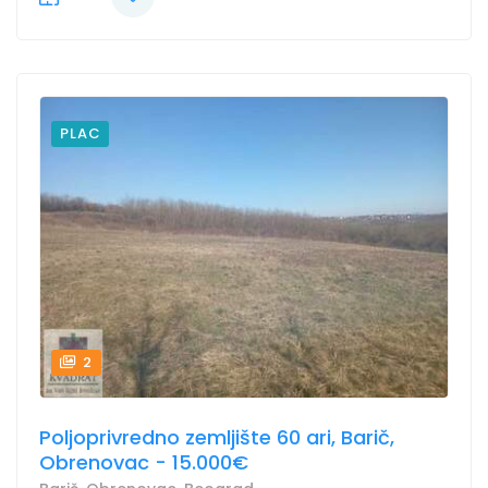
PLAC
2
Poljoprivredno zemljište 60 ari, Barič,
Obrenovac - 15.000€