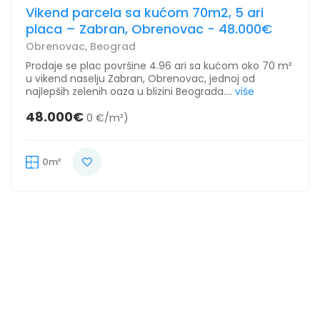
Vikend parcela sa kućom 70m2, 5 ari
placa – Zabran, Obrenovac - 48.000€
Obrenovac, Beograd
Prodaje se plac površine 4.96 ari sa kućom oko 70 m²
u vikend naselju Zabran, Obrenovac, jednoj od
najlepših zelenih oaza u blizini Beograda....
više
48.000€
0 €/m²)
0m²