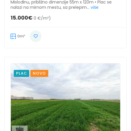
Mislođinu, približno dimenzije 55m x 120m • Plac se
nalazi na mirnom mestu, sa prelepim...
više
15.000€
0 €/m²)
0m²
PLAC
NOVO