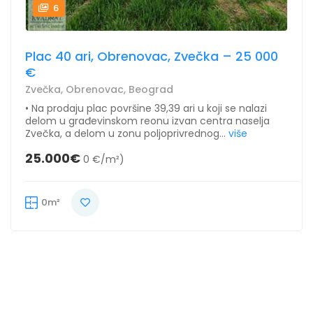
6
Plac 40 ari, Obrenovac, Zvečka – 25 000
€
Zvečka, Obrenovac, Beograd
• Na prodaju plac površine 39,39 ari u koji se nalazi
delom u građevinskom reonu izvan centra naselja
Zvečka, a delom u zonu poljoprivrednog...
više
25.000€
0 €/m²)
0m²