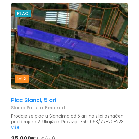
PLAC
2
Plac Slanci, 5 ari
Slanci, Palilula, Beograd
Prodaje se plac u Slancima od 5 ari, na slici označen
pod brojem 2. Uknjižen. Provizija 750. 063/77-20-223
više
25.000€
0 €/m²)