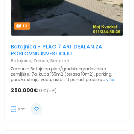
10
Batajnica - PLAC 7 ARI IDEALAN ZA
POSLOVNU INVESTICIJU
Batajnica, Zemun, Beograd
Zemun - Batajnica plac/gradsko-građevinsko
zemljište, 7a, kuća 155m2 (terasa 10m2), parking,
garaža, struja, voda, asfalt U ponudi gradsko...
više
250.000€
0 €/m²)
0m²