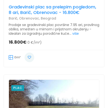
Građevinski plac sa prelepim pogledom,
8 ari, Barič, Obrenovac - 16.800€
Barič, Obrenovac, Beograd
Prodaje se građevinski plac površine 7.95 ari, pravilnog
oblika, smešten u mirnom i prijatnom okruženju -
idealan za izgradnju porodične kuće...
više
16.800€
0 €/m²)
0m²
PLAC