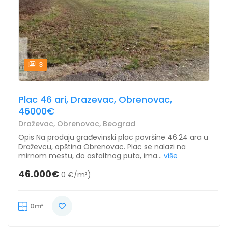
3
Plac 46 ari, Drazevac, Obrenovac,
46000€
Draževac, Obrenovac, Beograd
Opis Na prodaju građevinski plac površine 46.24 ara u
Draževcu, opština Obrenovac. Plac se nalazi na
mirnom mestu, do asfaltnog puta, ima...
više
46.000€
0 €/m²)
0m²