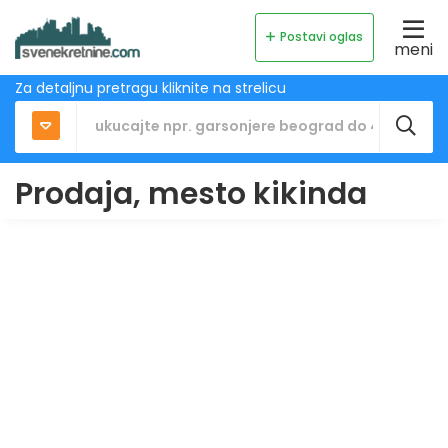
Postavi oglas
meni
Za detaljnu pretragu kliknite na strelicu
Prodaja, mesto kikinda