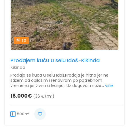
10
Prodajem kuću u selu Iđoš-Kikinda
Kikinda
Prodaja se kuca u selu Iđoš.Prodaja je hitna jer ne
stižem da obilazim i renoviram po potrebnom
vremenu jer živim u Ivanjici. Uz dogovor može...
više
18.000€
(36 €/m²)
500m²