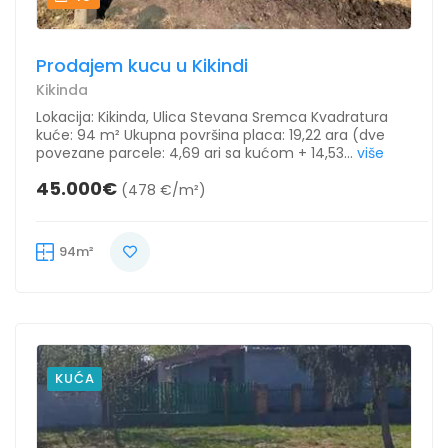
Prodajem kucu u Kikindi
Kikinda
Lokacija: Kikinda, Ulica Stevana Sremca Kvadratura
kuće: 94 m² Ukupna površina placa: 19,22 ara (dve
povezane parcele: 4,69 ari sa kućom + 14,53...
više
45.000€
(478 €/m²)
94m²
KUĆA