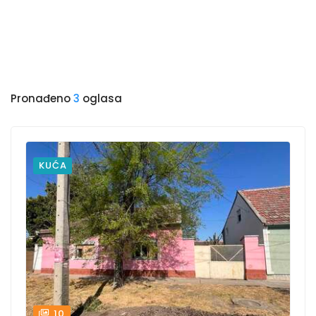
Pronađeno
3
oglasa
KUĆA
10