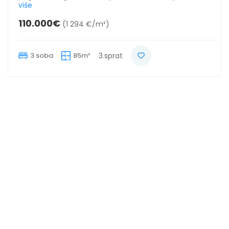
više
110.000€
(1 294 €/m²)
3 soba
85m²
3.sprat