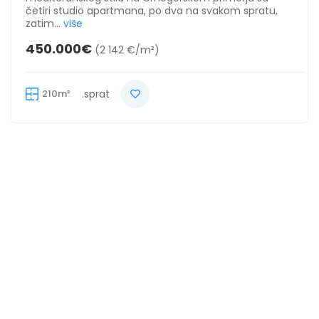
četiri studio apartmana, po dva na svakom spratu,
zatim...
više
450.000€
(2 142 €/m²)
210m²
.sprat