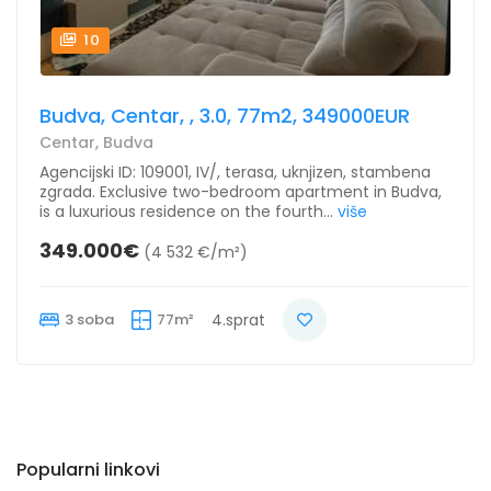
10
Budva, Centar, , 3.0, 77m2, 349000EUR
Centar, Budva
Agencijski ID: 109001, IV/, terasa, uknjizen, stambena
zgrada. Exclusive two-bedroom apartment in Budva,
is a luxurious residence on the fourth...
više
349.000€
(4 532 €/m²)
3 soba
77m²
4.sprat
Popularni linkovi