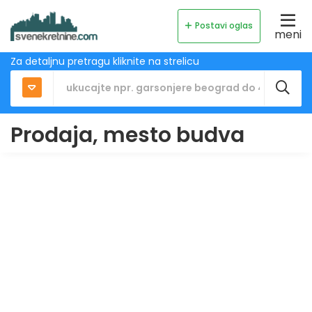
Postavi oglas
meni
Za detaljnu pretragu kliknite na strelicu
Prodaja, mesto budva