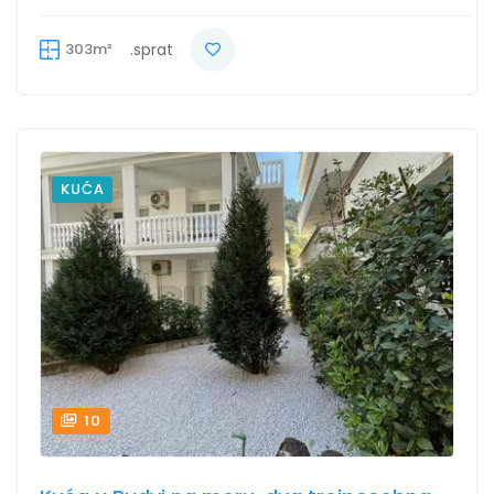
303m²
.sprat
KUĆA
10