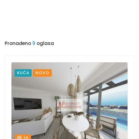
Pronađeno
9
oglasa
KUĆA
NOVO
10