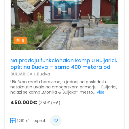
9
Na prodaju funkcionalan kamp u Buljarici,
opština Budva – samo 400 metara od
BULJARICA I, Budva
Ušuškan među borovima, u jednoj od poslednjih
netaknutih uvala na crnogorskom primorju – Buljarici,
nalazi se kamp „Monika & Šuljako“, mesto...
više
450.000€
(351 €/m²)
1281m²
.sprat