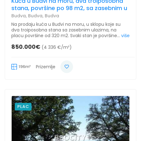
Kuća u Budvi na moru, dva troiposobna
stana, površine po 98 m2, sa zasebnim u
Budva, Budva, Budva
Na prodaju kuća u Budvi na moru, u sklopu koje su
dva troiposobna stana sa zasebnim ulazima, na
placu površine od 320 m2. Svaki stan je površine...
više
850.000€
(4 336 €/m²)
196m²
Prizemlje
PLAC