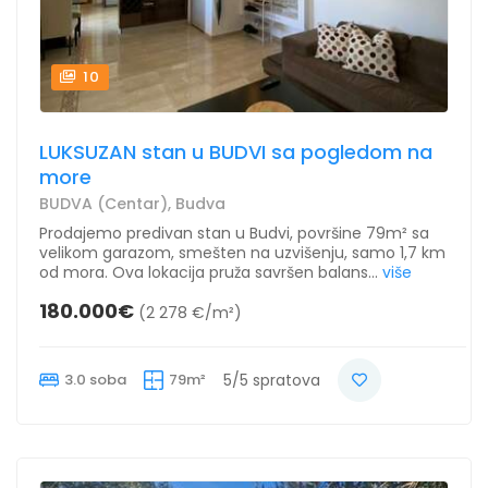
10
LUKSUZAN stan u BUDVI sa pogledom na
more
BUDVA (Centar), Budva
Prodajemo predivan stan u Budvi, površine 79m² sa
velikom garazom, smešten na uzvišenju, samo 1,7 km
od mora. Ova lokacija pruža savršen balans...
više
180.000€
(2 278 €/m²)
3.0 soba
79m²
5/5 spratova