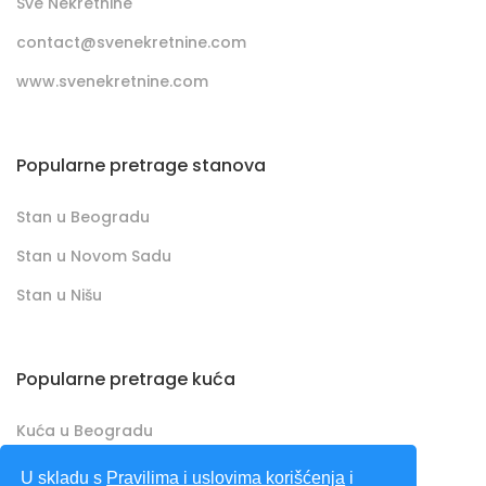
Sve Nekretnine
contact@svenekretnine.com
www.svenekretnine.com
Popularne pretrage stanova
Stan u Beogradu
Stan u Novom Sadu
Stan u Nišu
Popularne pretrage kuća
Kuća u Beogradu
Kuća u Novom Sadu
U skladu s
Pravilima i uslovima korišćenja
i