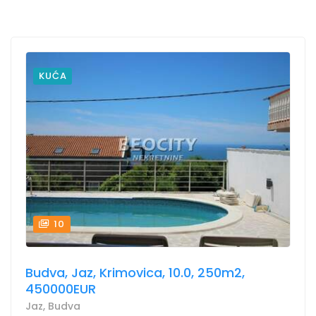
KUĆA
10
Budva, Jaz, Krimovica, 10.0, 250m2,
450000EUR
Jaz, Budva