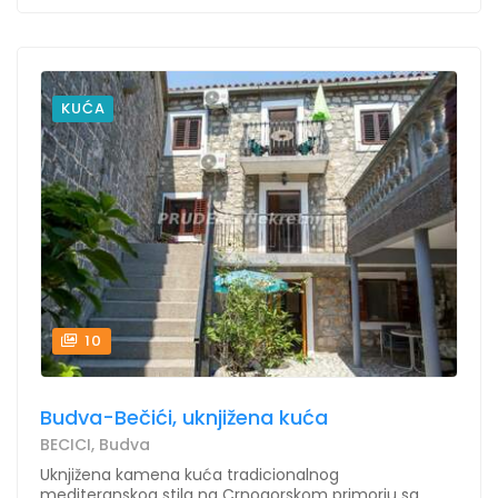
KUĆA
10
Budva-Bečići, uknjižena kuća
BECICI, Budva
Uknjižena kamena kuća tradicionalnog
mediteranskog stila na Crnogorskom primorju sa