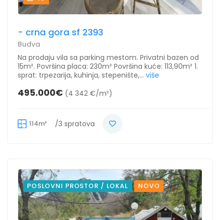
- crna gora sf 2393
Budva
Na prodaju vila sa parking mestom. Privatni bazen od
15m². Površina placa: 230m² Površina kuće: 113,90m² 1.
sprat: trpezarija, kuhinja, stepenište,...
više
495.000€
(4 342 €/m²)
114m²
/3 spratova
POSLOVNI PROSTOR / LOKAL
NOVO