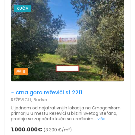
KUĆA
9
- crna gora reževići sf 2211
REŽEVICI I, Budva
U jednom od najatrativnijih lokacija na Crnogorskom
primoriju u mestu Reževići u blizini Svetog Stefana,
prodaje se započeta kuća sa uređenim...
više
1.000.000€
(3 300 €/m²)