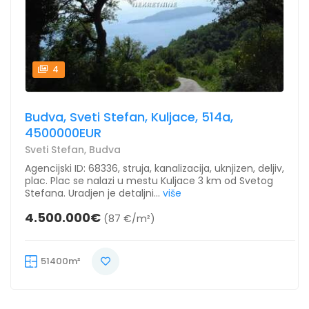
4
Budva, Sveti Stefan, Kuljace, 514a,
4500000EUR
Sveti Stefan, Budva
Agencijski ID: 68336, struja, kanalizacija, uknjizen, deljiv,
plac. Plac se nalazi u mestu Kuljace 3 km od Svetog
Stefana. Uradjen je detaljni...
više
4.500.000€
(87 €/m²)
51400m²