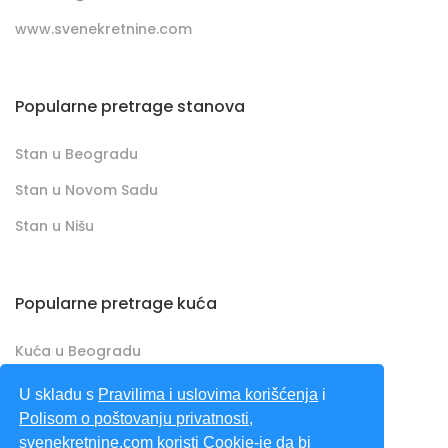
www.svenekretnine.com
Popularne pretrage stanova
Stan u Beogradu
Stan u Novom Sadu
Stan u Nišu
Popularne pretrage kuća
Kuća u Beogradu
Kuća u Novom Sadu
U skladu s
Pravilima i uslovima korišćenja
i
Polisom o poštovanju privatnosti
,
Kuća u Nišu
svenekretnine.com koristi Cookie-je da bi