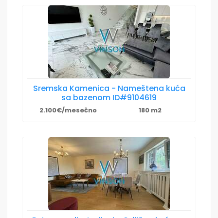
Sremska Kamenica - Nameštena kuća
sa bazenom ID#9104619
2.100€/mesečno
180 m2