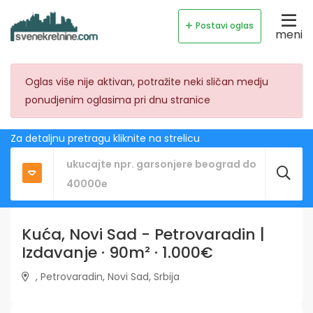
Postavi oglas
meni
Oglas više nije aktivan, potražite neki sličan medju
ponudjenim oglasima pri dnu stranice
Za detaljnu pretragu kliknite na strelicu
Kuća, Novi Sad - Petrovaradin |
Izdavanje · 90m² · 1.000€
, Petrovaradin, Novi Sad, Srbija