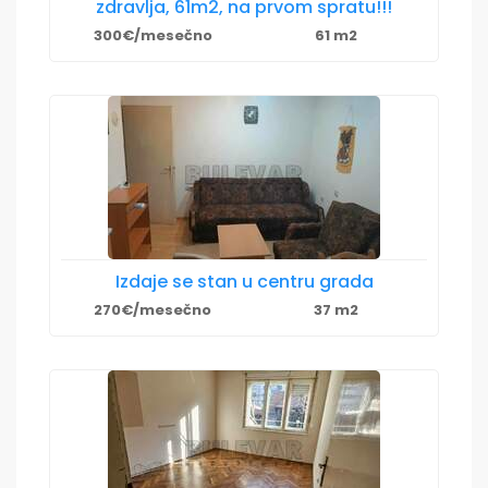
zdravlja, 61m2, na prvom spratu!!!
300€/mesečno
61 m2
Izdaje se stan u centru grada
270€/mesečno
37 m2