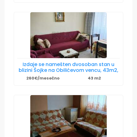
Izdaje se namešten dvosoban stan u
blizini Šojke na Obilićevom vencu, 43m2,
260€/mesečno
43 m2