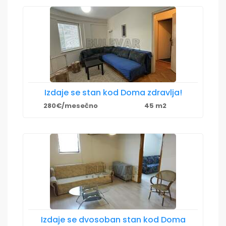
Izdaje se stan kod Doma zdravlja!
280€/mesečno
45 m2
Izdaje se dvosoban stan kod Doma