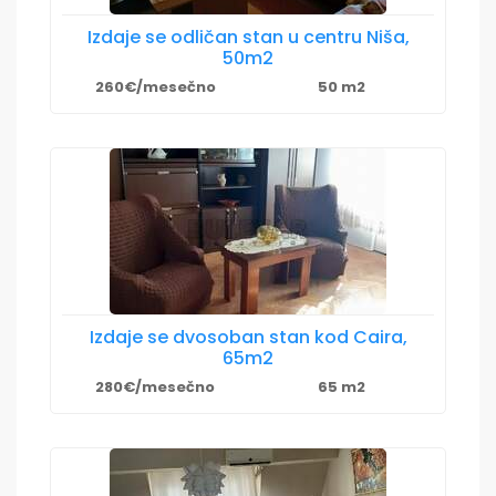
Izdaje se odličan stan u centru Niša,
50m2
260€/mesečno
50 m2
Izdaje se dvosoban stan kod Caira,
65m2
280€/mesečno
65 m2