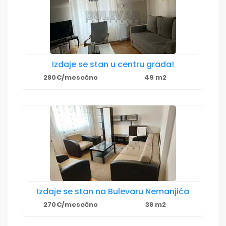
Izdaje se stan u centru grada!
280€/mesečno
49 m2
Izdaje se stan na Bulevaru Nemanjića
270€/mesečno
38 m2