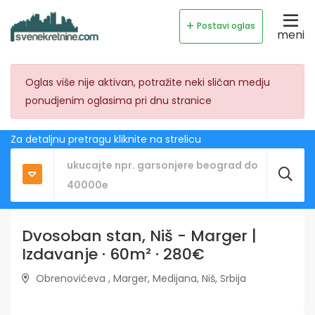
Postavi oglas
meni
Oglas više nije aktivan, potražite neki sličan medju
ponudjenim oglasima pri dnu stranice
Za detaljnu pretragu kliknite na strelicu
Dvosoban stan, Niš - Marger |
Izdavanje · 60m² · 280€
Obrenovićeva , Marger, Medijana, Niš, Srbija