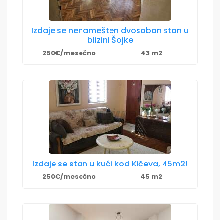
Izdaje se nenamešten dvosoban stan u
blizini Šojke
250€/mesečno
43 m2
Izdaje se stan u kući kod Kičeva, 45m2!
250€/mesečno
45 m2