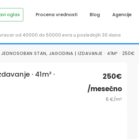
avi oglas
Procena vrednosti
Blog
Agencije
JEDNOSOBAN STAN, JAGODINA | IZDAVANJE · 41M² · 250€
davanje · 41m² ·
250€
/mesečno
6 €/m²