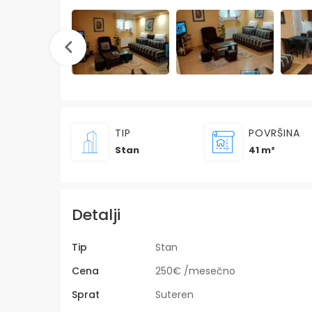
TIP
POVRŠINA
Stan
41 m²
Detalji
Tip
Stan
Cena
250€ /mesečno
Sprat
Suteren