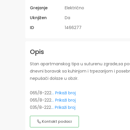
Grejanje
Električno
Uknjižen
Da
ID
1466277
Opis
Stan apartmanskog tipa u suturenu zgrade,sa pos
dnevni boravak sa kuhinjom i trpezarijom i poseb
nepušači dolaze u obzir.
065/8-222
... Prikaži broj
065/8-222
... Prikaži broj
035/8-222
... Prikaži broj
Kontakt podaci