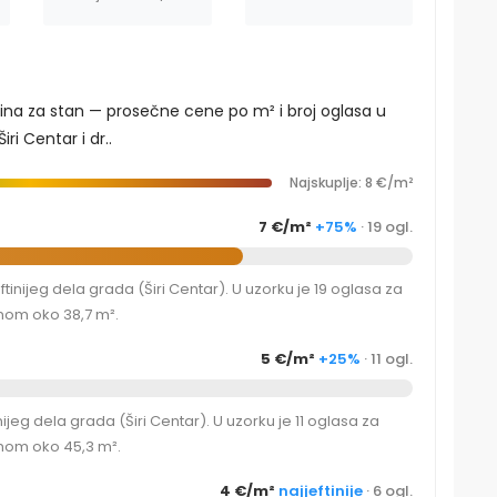
dina za stan — prosečne cene po m² i broj oglasa u
ri Centar i dr..
Najskuplje: 8 €/m²
7 €/m²
+75%
· 19 ogl.
inijeg dela grada (Širi Centar). U uzorku je 19 oglasa za
nom oko 38,7 m².
5 €/m²
+25%
· 11 ogl.
eg dela grada (Širi Centar). U uzorku je 11 oglasa za
nom oko 45,3 m².
4 €/m²
najjeftinije
· 6 ogl.