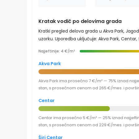
Kratak vodič po delovima grada
Kratki pregled delova grada u Akva Park, Jago
uzorku. Uporedba uključuje: Akva Park, Centar, Ši
Najjeftinije: 4 €/m²
Akva Park
Akva Park ima prosečno 7 €/m² — 75% iznad najjeft
stan, s prosečnom cenom od 265 €/mes. i površi
Centar
Centar ima prosečno 5 €/m² — 25% iznad najjeftinij
stan, s prosečnom cenom od 229 €/mes. i površi
Širi Centar