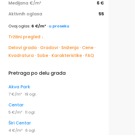
Medijana €/m²
6 €
Aktivnih oglasa
55
Ovaj oglas:
6 €/m²
·
u proseku
Tržišni pregled ↓
Delovi grada
·
Gradovi
·
Sniženja
·
Cene
·
Kvadratura
·
Sobe
·
Karakteristike
·
FAQ
Pretraga po delu grada
Akva Park
7 €/m² · 19 ogl.
Centar
5 €/m² · 11 ogl.
Širi Centar
4 €/m² · 6 ogl.