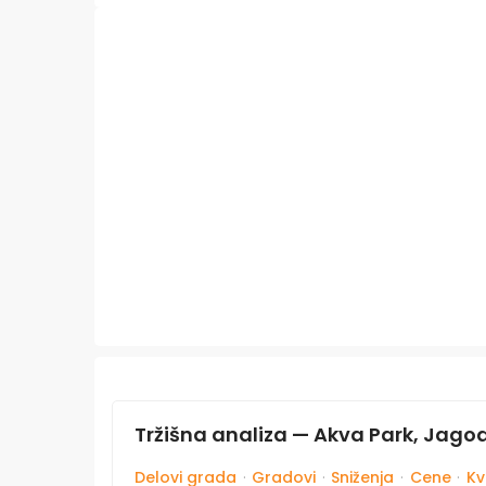
Tržišna analiza — Akva Park, Jago
Delovi grada
·
Gradovi
·
Sniženja
·
Cene
·
Kv