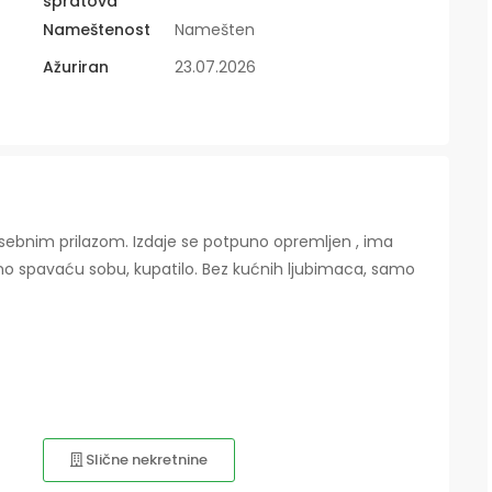
spratova
Nameštenost
Namešten
Ažuriran
23.07.2026
ebnim prilazom. Izdaje se potpuno opremljen , ima
no spavaću sobu, kupatilo. Bez kućnih ljubimaca, samo
Slične nekretnine