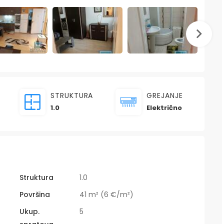
STRUKTURA
GREJANJE
1.0
Električno
Struktura
1.0
Površina
41 m² (6 €/m²)
Ukup.
5