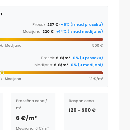
m
Prosek:
237 €
·
+5% (iznad proseka)
Medijana:
220 €
·
+14% (iznad medijane)
k · Medijana
500 €
Prosek:
6 €/m²
·
0% (u proseku)
Medijana:
6 €/m²
·
0% (u medijani)
k · Medijana
13 €/m²
Prosečna cena /
Raspon cena
m²
120 – 500 €
6 €/m²
Medijana: 6 €/m²