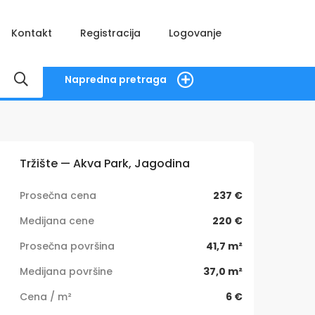
Kontakt
Registracija
Logovanje
Napredna pretraga
Tržište — Akva Park, Jagodina
Prosečna cena
237 €
Medijana cene
220 €
Prosečna površina
41,7 m²
Medijana površine
37,0 m²
Cena / m²
6 €