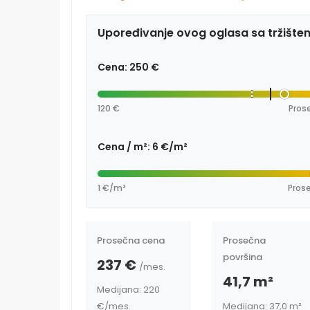
Upoređivanje ovog oglasa sa tržište
Cena: 250 €
120 €
Prose
Cena / m²: 6 €/m²
1 €/m²
Prose
Prosečna cena
Prosečna
površina
237 €
/mes.
41,7 m²
Medijana: 220
€
/mes.
Medijana: 37,0 m²