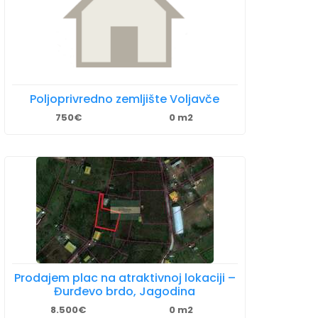
Poljoprivredno zemljište Voljavče
750€
0 m2
Prodajem plac na atraktivnoj lokaciji –
Đurđevo brdo, Jagodina
8.500€
0 m2