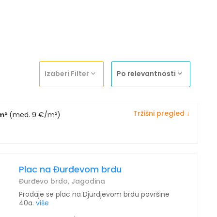
Izaberi Filter
Po relevantnosti
Tržišni pregled ↓
m²
(med. 9 €/m²)
Plac na Đurđevom brdu
Đurđevo brdo, Jagodina
Prodaje se plac na Djurdjevom brdu površine
40a.
više