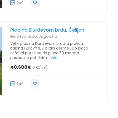
0m²
Plac na Đurđevom brdu, Ćelijan
Đurđevo brdo, Jagodina
Veliki plac na Đurdjevom brdu, u pravcu
balona i Zoovrta, u blizini česme . Do placa
asfaltni put i deo do placa 50 metara
posipan je put finim...
više
40.600€
0 €/m²)
0m²