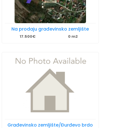
Na prodaju građevinsko zemljište
17.500€
0 m2
Građevinsko zemljište/Đurđevo brdo