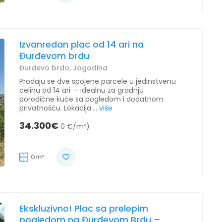
Izvanredan plac od 14 ari na
Đurđevom brdu
Đurđevo brdo, Jagodina
Prodaju se dve spojene parcele u jedinstvenu
celinu od 14 ari — idealnu za gradnju
porodične kuće sa pogledom i dodatnom
privatnošću. Lokacija:...
više
34.300€
0 €/m²)
0m²
Ekskluzivno! Plac sa prelepim
pogledom na Đurđevom Brdu –