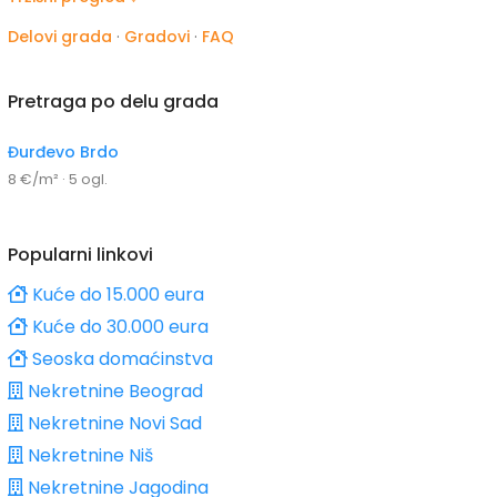
Delovi grada
·
Gradovi
·
FAQ
Pretraga po delu grada
Đurđevo Brdo
8 €/m² · 5 ogl.
Popularni linkovi
Kuće do 15.000 eura
Kuće do 30.000 eura
Seoska domaćinstva
Nekretnine Beograd
Nekretnine Novi Sad
Nekretnine Niš
Nekretnine Jagodina