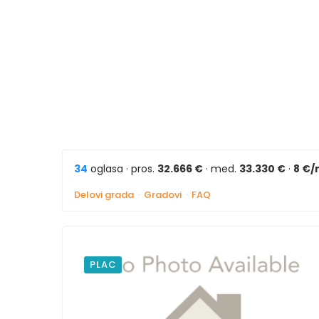
34
oglasa · pros.
32.666 €
· med.
33.330 €
·
8 €/
Delovi grada
·
Gradovi
·
FAQ
PLAC