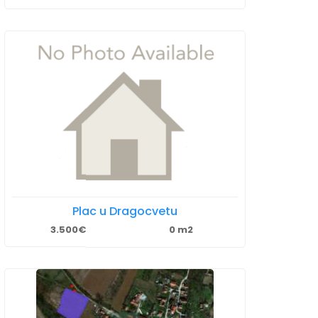
Plac u Dragocvetu
3.500€
0 m2