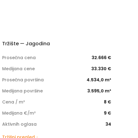
Tržište — Jagodina
Prosečna cena
32.666 €
Medijana cene
33.330 €
Prosečna površina
4.534,0 m²
Medijana površine
3.595,0 m²
Cena / m²
8 €
Medijana €/m²
9 €
Aktivnih oglasa
34
Tržišni pregled ↓