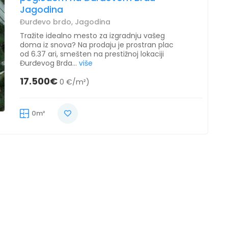
Jagodina
Đurđevo brdo, Jagodina
Tražite idealno mesto za izgradnju vašeg
doma iz snova? Na prodaju je prostran plac
od 6.37 ari, smešten na prestižnoj lokaciji
Đurđevog Brda...
više
17.500€
0 €/m²)
0m²