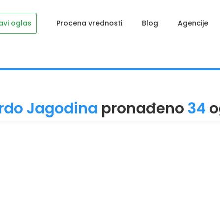
avi oglas
Procena vrednosti
Blog
Agencije
brdo Jagodina
pronađeno
34
o