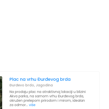
Plac na vrhu Đurđevog brda
Đurđevo brdo, Jagodina
Na prodaju plac na atraktivnoj lokaciji u blizini
Akva parka, na samom vrhu Đurđevog brda,
okružen prelepom prirodom i mirom, idealan
za odmor...
više