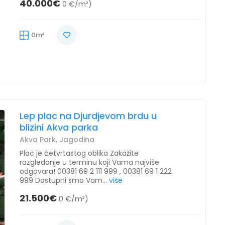
40.000€
0 €/m²)
0m²
Lep plac na Djurdjevom brdu u
blizini Akva parka
Akva Park, Jagodina
Plac je četvrtastog oblika Zakažite
razgledanje u terminu koji Vama najviše
odgovara! 00381 69 2 111 999 , 00381 69 1 222
999 Dostupni smo Vam...
više
21.500€
0 €/m²)