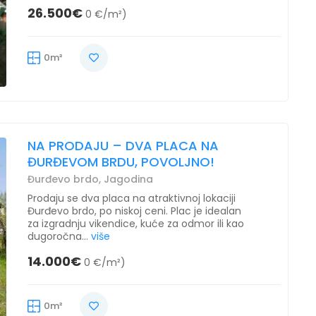
26.500€
0 €/m²)
0m²
NA PRODAJU – DVA PLACA NA
ĐURĐEVOM BRDU, POVOLJNO!
Đurđevo brdo, Jagodina
Prodaju se dva placa na atraktivnoj lokaciji
Đurđevo brdo, po niskoj ceni. Plac je idealan
za izgradnju vikendice, kuće za odmor ili kao
dugoročna...
više
14.000€
0 €/m²)
0m²