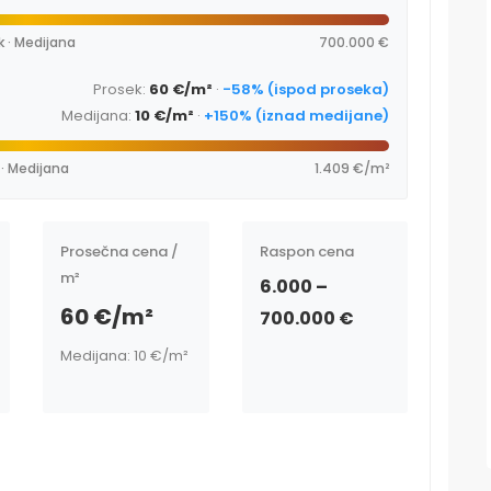
k · Medijana
700.000 €
Prosek:
60 €/m²
·
-58% (ispod proseka)
Medijana:
10 €/m²
·
+150% (iznad medijane)
 · Medijana
1.409 €/m²
Prosečna cena /
Raspon cena
m²
6.000 –
60 €/m²
700.000 €
Medijana: 10 €/m²