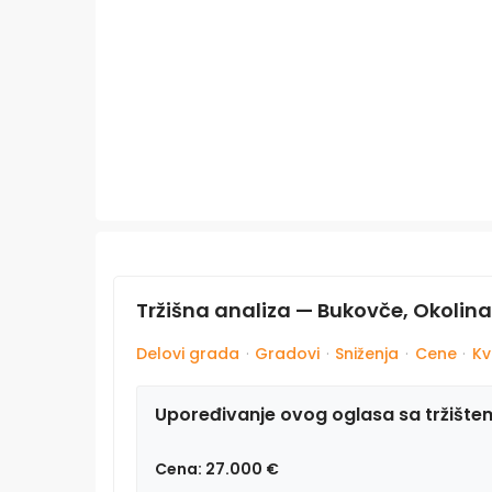
Tržišna analiza — Bukovče, Okolin
Delovi grada
·
Gradovi
·
Sniženja
·
Cene
·
Kv
Upoređivanje ovog oglasa sa tržište
Cena: 27.000 €