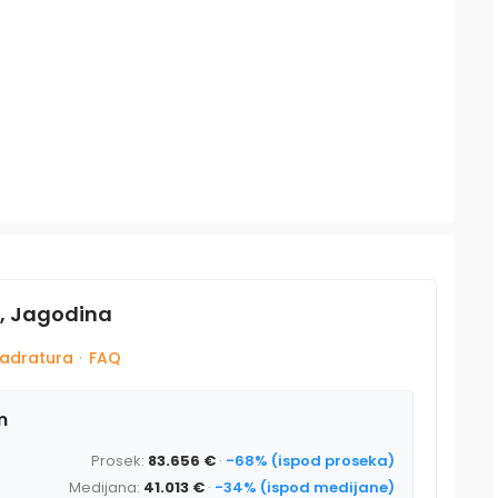
a, Jagodina
adratura
·
FAQ
m
Prosek:
83.656 €
·
-68% (ispod proseka)
Medijana:
41.013 €
·
-34% (ispod medijane)