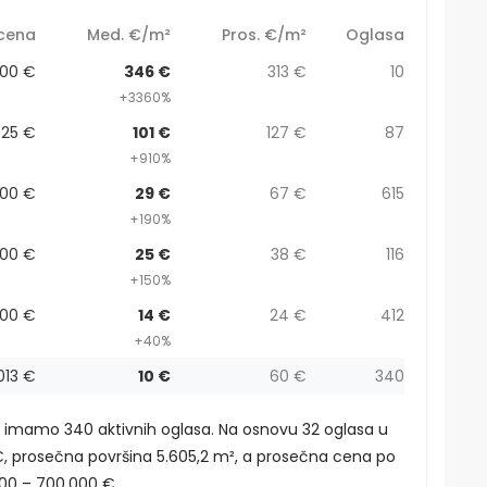
cena
Med. €/m²
Pros. €/m²
Oglasa
000 €
346 €
313 €
10
+3360%
525 €
101 €
127 €
87
+910%
000 €
29 €
67 €
615
+190%
200 €
25 €
38 €
116
+150%
100 €
14 €
24 €
412
+40%
013 €
10 €
60 €
340
o imamo 340 aktivnih oglasa. Na osnovu 32 oglasa u
, prosečna površina 5.605,2 m², a prosečna cena po
00 – 700.000 €.