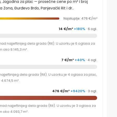
a, Jagodina za plac — prosečne cene po m² i broj
a Zona, Đurđevo Brdo, Panjevački Rit i dr..
Najskuplje: 476 €/m²
14 €/m²
+180%
· 6 ogl.
d najjeftinijeg dela grada (Rit). U uzorku je 6 oglasa za
 oko 8.145,3 m².
7 €/m²
+40%
· 4 ogl.
eftinijeg dela grada (Rit). U uzorku je 4 oglasa za plac,
4.674,5 m².
476 €/m²
+9420%
· 3 ogl.
d najjeftinijeg dela grada (Rit). U uzorku je 3 oglasa za
 oko 4.093,7 m².