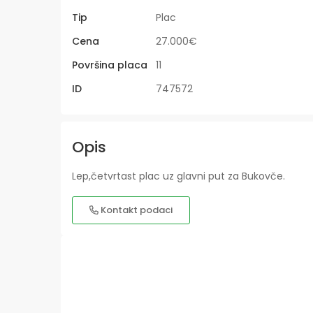
Tip
Plac
Cena
27.000€
Površina placa
11
ID
747572
Opis
Lep,četvrtast plac uz glavni put za Bukovče.
Kontakt podaci