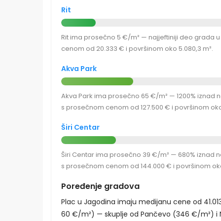
Rit
Rit ima prosečno 5 €/m² — najjeftiniji deo grada 
cenom od 20.333 € i površinom oko 5.080,3 m².
Akva Park
Akva Park ima prosečno 65 €/m² — 1200% iznad najj
s prosečnom cenom od 127.500 € i površinom oko 
Širi Centar
Širi Centar ima prosečno 39 €/m² — 680% iznad najj
s prosečnom cenom od 144.000 € i površinom oko
Poređenje gradova
Plac u Jagodina imaju medijanu cene od 41.01
60 €/m²) — skuplje od Pančevo (346 €/m²) i N