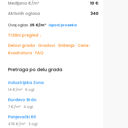
Medijana €/m²
10 €
Aktivnih oglasa
340
Ovaj oglas:
25 €/m²
·
ispod proseka
Tržišni pregled ↓
Delovi grada
·
Gradovi
·
Sniženja
·
Cene
·
Kvadratura
·
FAQ
Pretraga po delu grada
Industrijska Zona
14 €/m² · 6 ogl.
Đurđevo Brdo
7 €/m² · 4 ogl.
Panjevački Rit
476 €/m² · 3 ogl.