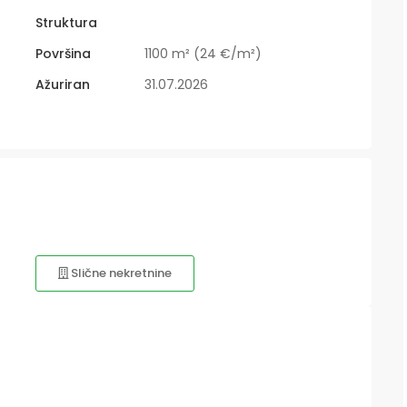
Struktura
Površina
1100 m² (24 €/m²)
Ažuriran
31.07.2026
Slične nekretnine