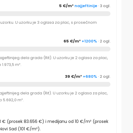
5 €/m²
najjeftinije
· 3 ogl.
u uzorku. U uzorku je 3 oglasa za plac, s prosečnom
65 €/m²
+1200%
· 2 ogl.
eftinijeg dela grada (Rit). U uzorku je 2 oglasa za plac,
1.973,5 m².
39 €/m²
+680%
· 2 ogl.
eftinijeg dela grada (Rit). U uzorku je 2 oglasa za plac,
 5.692,0 m².
3 € (prosek 83.656 €) i medijanu od 10 €/m² (prosek
ovi Sad (101 €/m²).