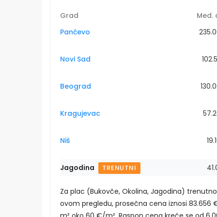
Grad
Med. 
Pančevo
235.
Novi Sad
102.
Beograd
130.
Kragujevac
57.
Niš
19.
Jagodina
41.
TRENUTNI
Za plac (Bukovče, Okolina, Jagodina) trenutn
ovom pregledu, prosečna cena iznosi 83.656 €
m² oko 60 €/m². Raspon cena kreće se od 6.0