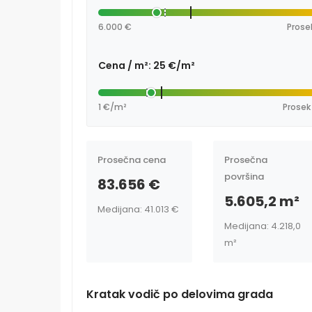
6.000 €
Prose
Cena / m²: 25 €/m²
1 €/m²
Prosek
Prosečna cena
Prosečna
površina
83.656 €
5.605,2 m²
Medijana: 41.013 €
Medijana: 4.218,0
m²
Kratak vodič po delovima grada