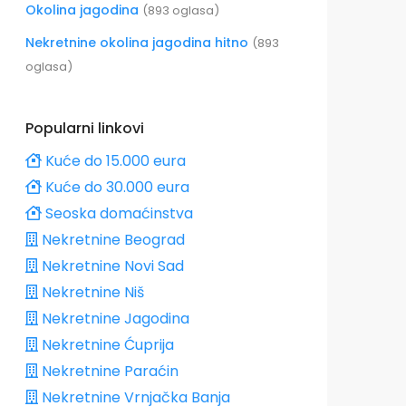
Okolina jagodina
(893 oglasa)
Nekretnine okolina jagodina hitno
(893
oglasa)
Popularni linkovi
Kuće do 15.000 eura
Kuće do 30.000 eura
Seoska domaćinstva
Nekretnine Beograd
Nekretnine Novi Sad
Nekretnine Niš
Nekretnine Jagodina
Nekretnine Ćuprija
Nekretnine Paraćin
Nekretnine Vrnjačka Banja