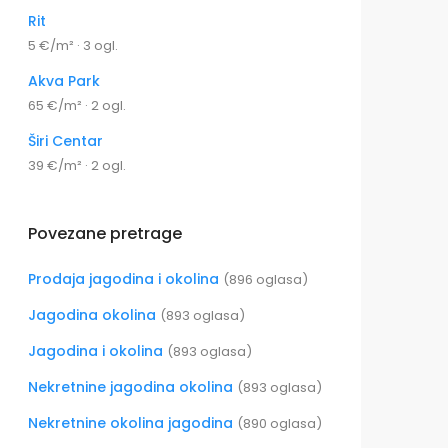
Rit
5 €/m² · 3 ogl.
Akva Park
65 €/m² · 2 ogl.
Širi Centar
39 €/m² · 2 ogl.
Povezane pretrage
Prodaja jagodina i okolina
(896 oglasa)
Jagodina okolina
(893 oglasa)
Jagodina i okolina
(893 oglasa)
Nekretnine jagodina okolina
(893 oglasa)
Nekretnine okolina jagodina
(890 oglasa)