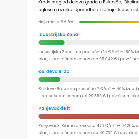
Kratki pregled delova grada u Bukovče, Okolin
oglasa u uzorku. Uporedba uključuje: Industrijsk
Najjeftinije: 5 €/m²
Industrijska Zona
Industrijska Zona ima prosečno 14 €/m² — 180% izna
plac, s prosečnom cenom od 95.042 € i površinom
Đurđevo Brdo
Đurđevo Brdo ima prosečno 7 €/m² — 40% iznad najj
s prosečnom cenom od 29.583 € i površinom oko 
Panjevački Rit
Panjevački Rit ima prosečno 476 €/m² — 9420% izna
plac, s prosečnom cenom od 49.732 € i površinom