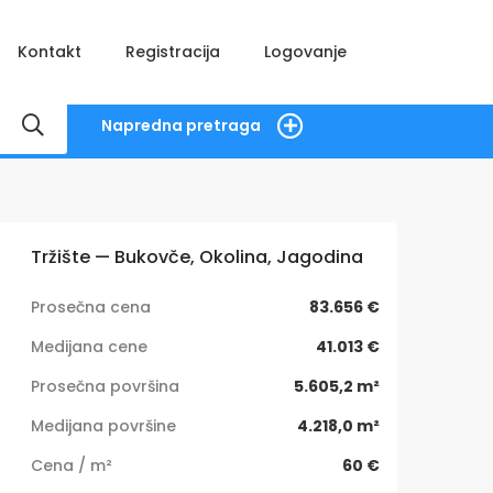
Kontakt
Registracija
Logovanje
Napredna pretraga
Tržište — Bukovče, Okolina, Jagodina
Prosečna cena
83.656 €
Medijana cene
41.013 €
Prosečna površina
5.605,2 m²
Medijana površine
4.218,0 m²
Cena / m²
60 €