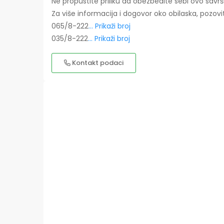
Ne propustite priliku da obezbedite sebi ovo savr
Za više informacija i dogovor oko obilaska, pozovi
065/8-222
... Prikaži broj
035/8-222
... Prikaži broj
Kontakt podaci