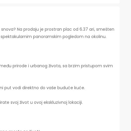
 snova? Na prodaju je prostran plac od 6.37 ari, smešten
 sa spektakularnim panoramskim pogledom na okolinu.
zmeđu prirode i urbanog života, sa brzim pristupom svim
rani put vodi direktno do vaše buduće kuće.
irate svoj život u ovoj ekskluzivnoj lokaciji.