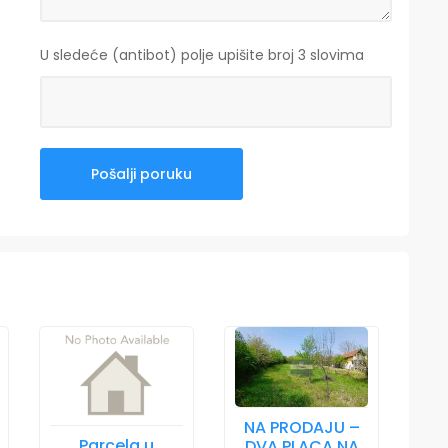
U sledeće (antibot) polje upišite broj 3 slovima
NA PRODAJU –
Parcela u
DVA PLACA NA