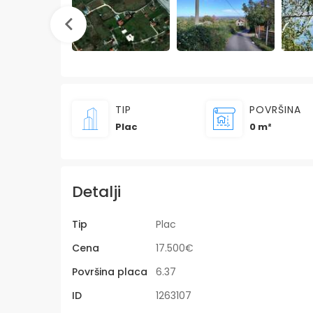
TIP
POVRŠINA
Plac
0 m²
Detalji
Tip
Plac
Cena
17.500€
Površina placa
6.37
ID
1263107