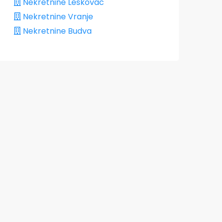
Nekretnine Leskovac
Nekretnine Vranje
Nekretnine Budva