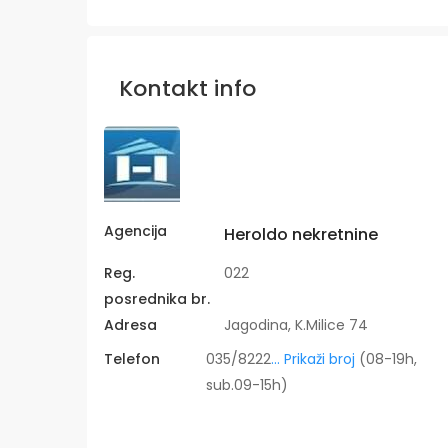
Kontakt info
Agencija
Heroldo nekretnine
Reg.
022
posrednika br.
Adresa
Jagodina, K.Milice 74
Telefon
035/8222
... Prikaži broj
(08-19h,
sub.09-15h)