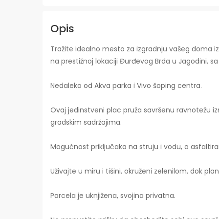
Opis
Tražite idealno mesto za izgradnju vašeg doma iz
na prestižnoj lokaciji Đurđevog Brda u Jagodini,
Nedaleko od Akva parka i Vivo šoping centra.
Ovaj jedinstveni plac pruža savršenu ravnotežu i
gradskim sadržajima.
Mogućnost priključaka na struju i vodu, a asfalti
Uživajte u miru i tišini, okruženi zelenilom, dok plan
Parcela je uknjižena, svojina privatna.