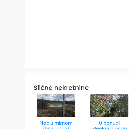
Slične nekretnine
Plac u mirnom
U ponudi
delu grada
idealan plac za