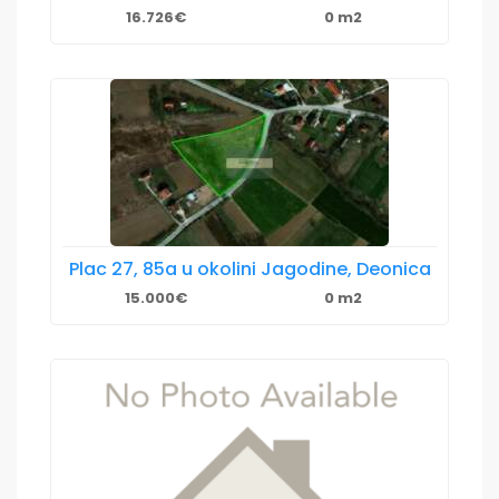
16.726€
0 m2
Plac 27, 85a u okolini Jagodine, Deonica
15.000€
0 m2