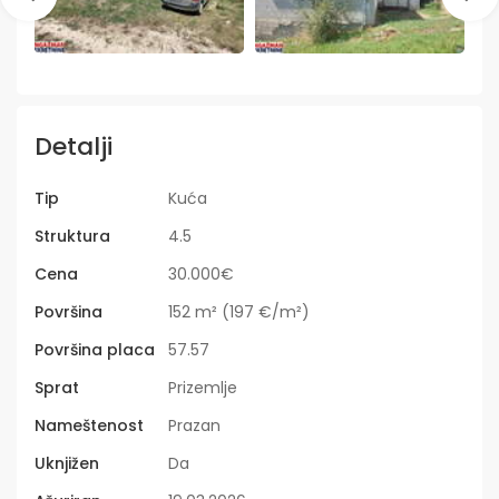
Detalji
Tip
Kuća
Struktura
4.5
Cena
30.000€
Površina
152 m² (197 €/m²)
Površina placa
57.57
Sprat
Prizemlje
Nameštenost
Prazan
Uknjižen
Da