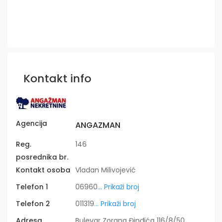
Kontakt info
Agencija
ANGAZMAN
Reg.
146
posrednika br.
Kontakt osoba
Vladan Milivojević
Telefon 1
06960
... Prikaži broj
Telefon 2
011319
... Prikaži broj
Adresa
Bulevar Zorana Đinđića 116/8/50