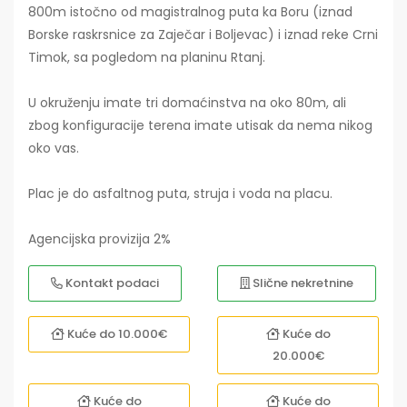
800m istočno od magistralnog puta ka Boru (iznad
Borske raskrsnice za Zaječar i Boljevac) i iznad reke Crni
Timok, sa pogledom na planinu Rtanj.
U okruženju imate tri domaćinstva na oko 80m, ali
zbog konfiguracije terena imate utisak da nema nikog
oko vas.
Plac je do asfaltnog puta, struja i voda na placu.
Agencijska provizija 2%
Kontakt podaci
Slične nekretnine
Kuće do 10.000€
Kuće do
20.000€
Kuće do
Kuće do