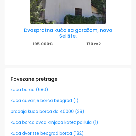
Dvospratna kuća sa garažom, novo
Selište.
195.000€
170 m2
Povezane pretrage
kuca borca (680)
kuca cuvanje borča beograd (1)
prodaja kuca borca do 40000 (38)
kuca borca ovca krnjaca kotez palilula (1)
kuca dvoriste beograd borca (182)