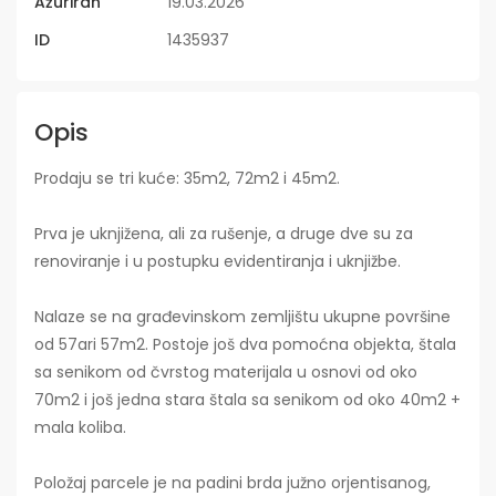
Ažuriran
19.03.2026
ID
1435937
Opis
Prodaju se tri kuće: 35m2, 72m2 i 45m2.
Prva je uknjižena, ali za rušenje, a druge dve su za
renoviranje i u postupku evidentiranja i uknjižbe.
Nalaze se na građevinskom zemljištu ukupne površine
od 57ari 57m2. Postoje još dva pomoćna objekta, štala
sa senikom od čvrstog materijala u osnovi od oko
70m2 i još jedna stara štala sa senikom od oko 40m2 +
mala koliba.
Položaj parcele je na padini brda južno orjentisanog,