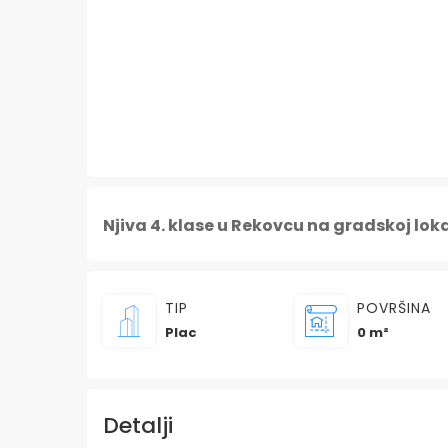
Njiva 4. klase u Rekovcu na gradskoj lok
TIP
POVRŠINA
Plac
0 m²
Detalji