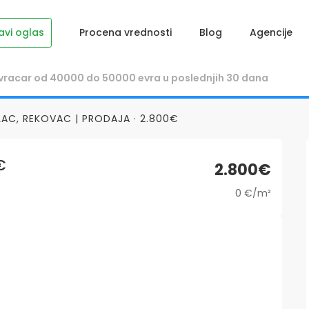
avi oglas
Procena vrednosti
Blog
Agencije
LAC, REKOVAC | PRODAJA · 2.800€
€
2.800€
0 €/m²