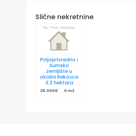
Slične nekretnine
Poljoprivredno i
šumsko
zemljište u
okolini Rekovca
3.3 hektara
25.000€
0 m2