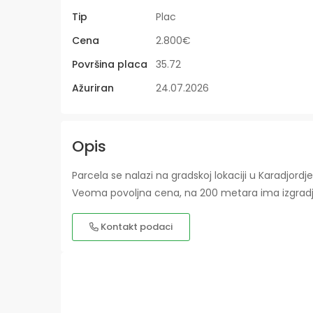
Tip
Plac
Cena
2.800€
Površina placa
35.72
Ažuriran
24.07.2026
Opis
Parcela se nalazi na gradskoj lokaciji u Karadjordje
Veoma povoljna cena, na 200 metara ima izgradjeni
Kontakt podaci