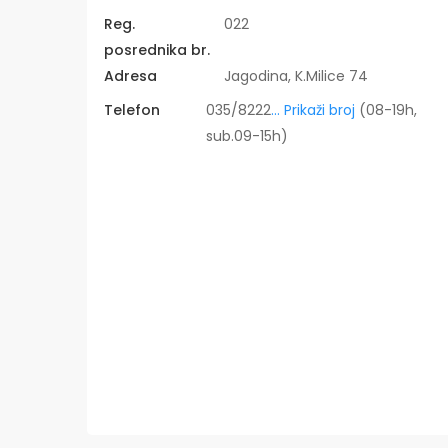
Reg.
022
posrednika br.
Adresa
Jagodina, K.Milice 74
Telefon
035/8222
... Prikaži broj
(08-19h,
sub.09-15h)