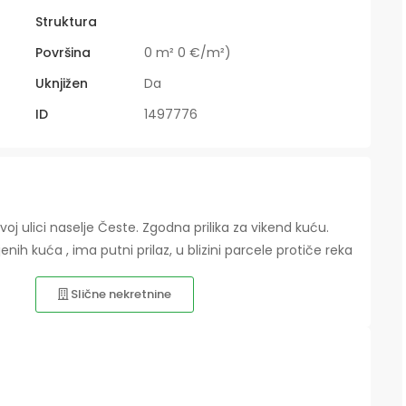
Struktura
Površina
0 m² 0 €/m²)
Uknjižen
Da
ID
1497776
voj ulici naselje Česte. Zgodna prilika za vikend kuću.
h kuća , ima putni prilaz, u blizini parcele protiče reka
Slične nekretnine