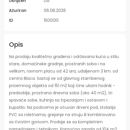
Uknjižen
Da
Ažuriran
06.08.2026
ID
1500130
Opis
Na prodaju kvalitetno građena i održavana kuća u stilu
stare, domaćinske gradnje, prostranih soba i na
velikom, ravnom placu od 42 ara, udaljenom 3 km. od
centra Blaca. Sastoji se od glavnog stambenog
prizemnog objekta od 151 m2 koji čine ulazni hodnik -
predsoblje, prostrana dnevna soba (oko 40 m2), tri
spavaće sobe, kuhinja sa trpezarijom i ostavom i
kupatilo. Na podovima je očuvan drveni pod, stolarija
PVC sa roletnama, grejanje na struju ili kombinovano
sa čvrstim gorivom. Prodaje se sa kompletnim
nameštajem i tehnikom. Pomoćna zgrada od 104 m2