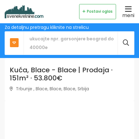
Postavi oglas
meni
Za detaljnu pretragu kliknite na strelicu
Kuća, Blace - Blace | Prodaja ·
151m² · 53.800€
Trbunje , Blace, Blace, Blace, Srbija