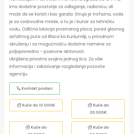
ima dodatne prostorije za odlaganje, radionicu, ali
može da se koristi i kao garaža. Struja je trofazna, voda
je sa vodovodne mreže, a tu je i bunar za tehničku
vodu. Odlična lokacija prostranog placa, pored glavnog
asfaltnog puta od Blaca ka Kuršumliji, u prirodnom
okruženju i sa mogućnošću dodatne namene za
poljoprivredno - poslovne aktivnosti.
Uknjižena privatna svojina jednog lica. Za više
informacija i zakazivanje razgledanja pozovite
agenciju.
Kontakt podaci
Kuće do 10.000€
Kuće do
20.000€
Kuće do
Kuće do