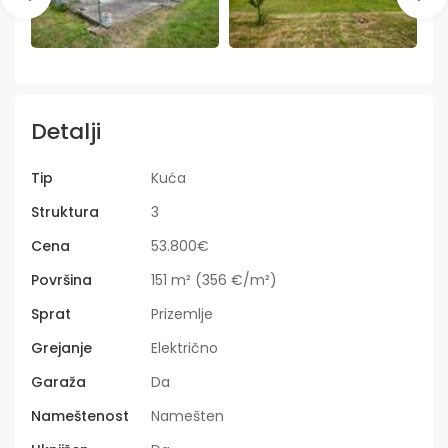
Detalji
Tip
Kuća
Struktura
3
Cena
53.800€
Površina
151 m² (356 €/m²)
Sprat
Prizemlje
Grejanje
Električno
Garaža
Da
Nameštenost
Namešten